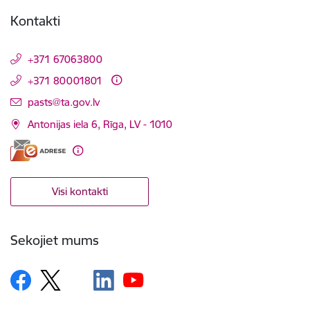
Kontakti
+371 67063800
+371 80001801
E-pasts:
pasts@ta.gov.lv
Antonijas iela 6, Rīga, LV - 1010
Visi kontakti
Sekojiet mums