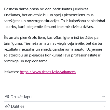
Tiesneša darbs prasa ne vien padziļinātas juridiskās
zināšanas, bet arī atbildību un spēju pieņemt lēmumus
sarežģītās un nozīmīgās situācijās. Tā ir kalpošana sabiedrībai
– darbs, kurā pieņemtie lēmumi ietekmē cilvēku dzīves.
Šis amats piemērots tiem, kas vēlas ilgtermiņā iestāties par
taisnīgumu. Tiesneša amats nav viegla ceļa izvēle, bet darba
rezultāts ir jēgpilns un sniedz gandarījuma sajūtu. Uzņemies
šo atbildību un piesakies konkursā! Tava profesionalitāte ir
nozīmīga un nepieciešama.
Ieskaties:
https://www.tiesas.lv/lv/vakances
Drukāt lapu
Dalīties