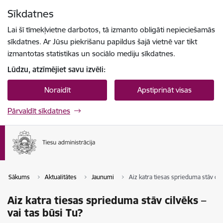
Pāriet uz lapas saturu
Sīkdatnes
Spied
lai meklētu
Enter
Lai šī tīmekļvietne darbotos, tā izmanto obligāti nepieciešamās
sīkdatnes. Ar Jūsu piekrišanu papildus šajā vietnē var tikt
izmantotas statistikas un sociālo mediju sīkdatnes.
Lūdzu, atzīmējiet savu izvēli:
Noraidīt
Apstiprināt visas
Pārvaldīt sīkdatnes
Sākums
Aktualitātes
Jaunumi
Aiz katra tiesas sprieduma stāv cilv
Aiz katra tiesas sprieduma stāv cilvēks –
vai tas būsi Tu?