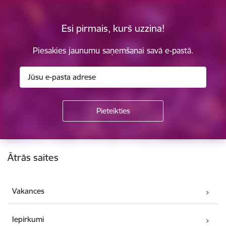
Esi pirmais, kurš uzzina!
Piesakies jaunumu saņemšanai savā e-pastā.
Kājene
Ātrās saites
Vakances
Iepirkumi