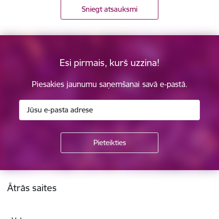
Sniegt atsauksmi
Esi pirmais, kurš uzzina!
Piesakies jaunumu saņemšanai savā e-pastā.
Kājene
Ātrās saites