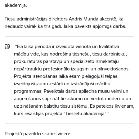
akadēmija.
Tiesu administrācijas direktors Andris Munda akcentē, ka
nedaudz vairāk kā trīs gadu laikā paveikts apjomīgs darbs.
“Īsā laika periodā ir izveidota vienota un kvalitatīva
mācību vide, kas nodrošina tiesnešu, tiesu darbinieku,
prokuratūras pārstāvju un specializēto izmeklētāju
nepārtrauktu profesionālo izaugsmi un pilnveidošanos.
Projekta īstenošanas laikā esam pielāgojuši telpas,
izveidojuši jaunu iestādi un izstrādājuši mācību
programmas. Paveiktais darbs apliecina mūsu vēlmi un
apņemšanos stiprināt tiesiskumu un veidot modernu un
uz zināšanām balstītu tiesu sistēmu. Es pateicos ikvienam,
kurš iesaistījās projektā “Tieslietu akadēmija”!”
Projektā paveikto skaties video: