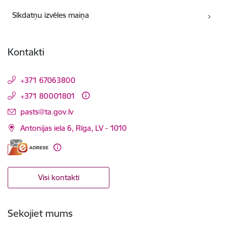
Sīkdatņu izvēles maiņa
Kontakti
+371 67063800
+371 80001801
E-pasts:
pasts@ta.gov.lv
Antonijas iela 6, Rīga, LV - 1010
Visi kontakti
Sekojiet mums