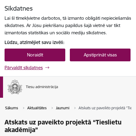
Pāriet uz lapas saturu
Sīkdatnes
Spied
lai meklētu
Enter
Lai šī tīmekļvietne darbotos, tā izmanto obligāti nepieciešamās
sīkdatnes. Ar Jūsu piekrišanu papildus šajā vietnē var tikt
izmantotas statistikas un sociālo mediju sīkdatnes.
Lūdzu, atzīmējiet savu izvēli:
Noraidīt
Apstiprināt visas
Pārvaldīt sīkdatnes
Sākums
Aktualitātes
Jaunumi
Atskats uz paveikto projektā “Tiesl
Atskats uz paveikto projektā “Tieslietu
akadēmija”