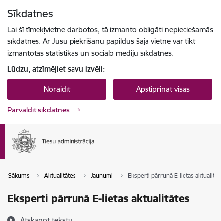
Pāriet uz lapas saturu
Sīkdatnes
Spied
lai meklētu
Enter
Lai šī tīmekļvietne darbotos, tā izmanto obligāti nepieciešamās
sīkdatnes. Ar Jūsu piekrišanu papildus šajā vietnē var tikt
izmantotas statistikas un sociālo mediju sīkdatnes.
Lūdzu, atzīmējiet savu izvēli:
Noraidīt
Apstiprināt visas
Pārvaldīt sīkdatnes
Sākums
Aktualitātes
Jaunumi
Eksperti pārrunā E-lietas aktualitāt
Eksperti pārrunā E-lietas aktualitātes
Atskaņot tekstu