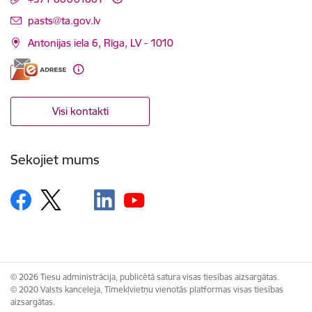
E-pasts:
pasts@ta.gov.lv
Antonijas iela 6, Rīga, LV - 1010
Visi kontakti
Sekojiet mums
© 2026 Tiesu administrācija, publicētā satura visas tiesības aizsargātas.
© 2020 Valsts kanceleja, Tīmekļvietņu vienotās platformas visas tiesības
aizsargātas.