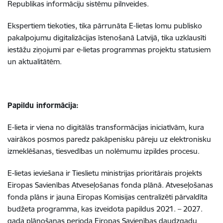
Republikas informāciju sistēmu pilnveides.
Ekspertiem tiekoties, tika pārrunāta E-lietas lomu publisko
pakalpojumu digitalizācijas īstenošanā Latvijā, tika uzklausīti
iestāžu ziņojumi par
e-lietas programmas projektu statusiem
un aktualitātēm.
Papildu informācija:
E-lieta ir viena no digitālās transformācijas iniciatīvām, kura
vairākos posmos paredz pakāpenisku pāreju uz elektronisku
izmeklēšanas, tiesvedības un nolēmumu izpildes procesu.
E-lietas ieviešana ir Tieslietu ministrijas prioritārais projekts
Eiropas Savienības Atveseļošanas fonda plānā. Atveseļošanas
fonda plāns ir jauna Eiropas Komisijas centralizēti pārvaldīta
budžeta programma, kas izveidota papildus 2021. – 2027.
gada plānošanas perioda Eiropas Savienības daudzgadu