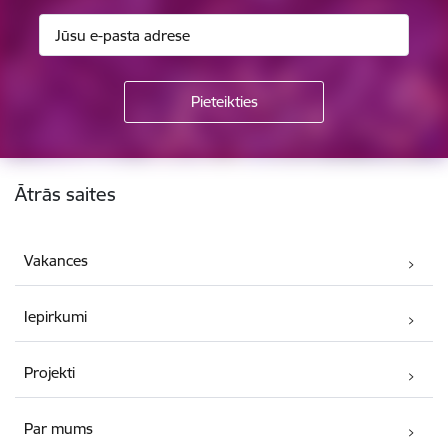
Kājene
Ātrās saites
Vakances
Iepirkumi
Projekti
Par mums