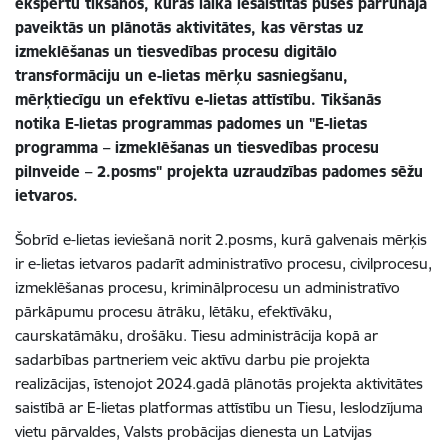
ekspertu tikšanos, kuras laikā iesaistītās puses pārrunāja
paveiktās un plānotās aktivitātes
, kas vērstas uz
izmeklēšanas un tiesvedības procesu digitālo
transformāciju un e-lietas mērķu sasniegšanu,
mērķtiecīgu un efektīvu e-lietas attīstību. Tikšanās
notika E-lietas programmas padomes un
"E-lietas
programma – izmeklēšanas un tiesvedības procesu
pilnveide – 2.posms" projekta uzraudzības padome
s sēžu
ietvaros.
Šobrīd e-lietas ieviešanā norit 2.posms, kurā galvenais mērķis
ir e-lietas ietvaros padarīt administratīvo procesu, civilprocesu,
izmeklēšanas procesu, kriminālprocesu un administratīvo
pārkāpumu procesu ātrāku, lētāku, efektīvāku,
caurskatāmāku, drošāku. Tiesu administrācija kopā ar
sadarbības partneriem veic aktīvu darbu pie projekta
realizācijas, īstenojot 2024.gadā plānotās projekta aktivitātes
saistībā ar E-lietas platformas attīstību un Tiesu, Ieslodzījuma
vietu pārvaldes, Valsts probācijas dienesta un Latvijas