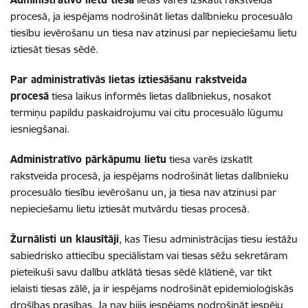
procesā, ja iespējams nodrošināt lietas dalībnieku procesuālo
tiesību ievērošanu un tiesa nav atzinusi par nepieciešamu lietu
iztiesāt tiesas sēdē.
Par administratīvās lietas iztiesāšanu rakstveida
procesā
tiesa laikus informēs lietas dalībniekus, nosakot
termiņu papildu paskaidrojumu vai citu procesuālo lūgumu
iesniegšanai.
Administratīvo pārkāpumu lietu
tiesa varēs izskatīt
rakstveida procesā, ja iespējams nodrošināt lietas dalībnieku
procesuālo tiesību ievērošanu un, ja tiesa nav atzinusi par
nepieciešamu lietu iztiesāt mutvārdu tiesas procesā.
Žurnālisti un klausītāji
, kas Tiesu administrācijas tiesu iestāžu
sabiedrisko attiecību speciālistam vai tiesas sēžu sekretāram
pieteikuši savu dalību atklātā tiesas sēdē klātienē, var tikt
ielaisti tiesas zālē, ja ir iespējams nodrošināt epidemioloģiskās
drošības prasības. Ja nav bijis iespējams nodrošināt iespēju