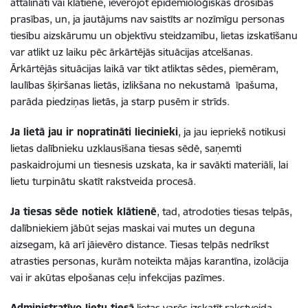
attālināti vai klātienē, ievērojot epidemioloģiskās drošības
prasības, un, ja jautājums nav saistīts ar nozīmīgu personas
tiesību aizskārumu un objektīvu steidzamību, lietas izskatīšanu
var atlikt uz laiku pēc ārkārtējās situācijas atcelšanas.
Ārkārtējās situācijas laikā var tikt atliktas sēdes, piemēram,
laulības šķiršanas lietās, izlikšana no nekustamā īpašuma,
parāda piedziņas lietās, ja starp pusēm ir strīds.
Ja lietā jau ir nopratināti liecinieki
, ja jau iepriekš notikusi
lietas dalībnieku uzklausīšana tiesas sēdē, saņemti
paskaidrojumi un tiesnesis uzskata, ka ir savākti materiāli, lai
lietu turpinātu skatīt rakstveida procesā.
Ja tiesas sēde notiek klātienē
, tad, atrodoties tiesas telpās,
dalībniekiem jābūt sejas maskai vai mutes un deguna
aizsegam, kā arī jāievēro distance. Tiesas telpās nedrīkst
atrasties personas, kurām noteikta mājas karantīna, izolācija
vai ir akūtas elpošanas ceļu infekcijas pazīmes.
Administratīvo lietu tiesā
lietas varēs izskatīt rakstveida