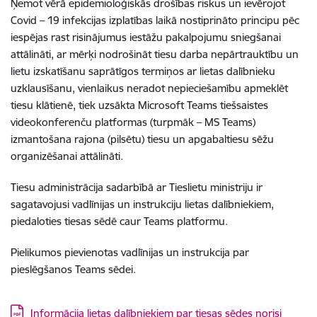
Ņemot vērā epidemioloģiskās drošības riskus un ievērojot
Covid – 19 infekcijas izplatības laikā nostiprināto principu pēc
iespējas rast risinājumus iestāžu pakalpojumu sniegšanai
attālināti, ar mērķi nodrošināt tiesu darba nepārtrauktību un
lietu izskatīšanu saprātīgos termiņos ar lietas dalībnieku
uzklausīšanu, vienlaikus neradot nepieciešamību apmeklēt
tiesu klātienē, tiek uzsākta Microsoft Teams tiešsaistes
videokonferenču platformas (turpmāk – MS Teams)
izmantošana rajona (pilsētu) tiesu un apgabaltiesu sēžu
organizēšanai attālināti.
Tiesu administrācija sadarbībā ar Tieslietu ministriju ir
sagatavojusi vadlīnijas un instrukciju lietas dalībniekiem,
piedaloties tiesas sēdē caur Teams platformu.
Pielikumos pievienotas vadlīnijas un instrukcija par
pieslēgšanos Teams sēdei.
Lejupielādēt:
Informācija lietas dalībniekiem par tiesas sēdes norisi