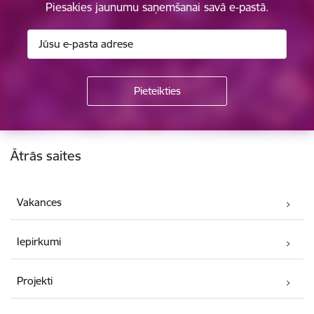
Piesakies jaunumu saņemšanai savā e-pastā.
Kājene
Ātrās saites
Vakances
Iepirkumi
Projekti