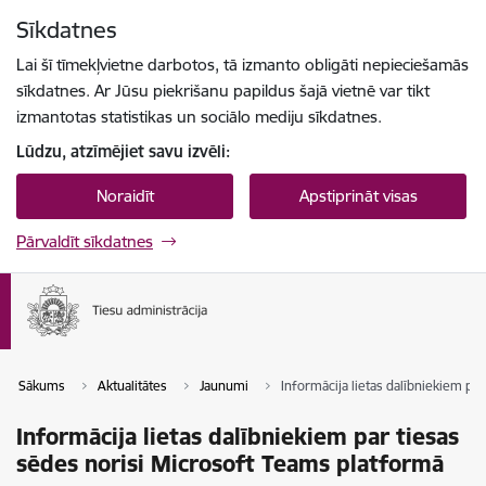
Pāriet uz lapas saturu
Sīkdatnes
Spied
lai meklētu
Enter
Lai šī tīmekļvietne darbotos, tā izmanto obligāti nepieciešamās
sīkdatnes. Ar Jūsu piekrišanu papildus šajā vietnē var tikt
izmantotas statistikas un sociālo mediju sīkdatnes.
Lūdzu, atzīmējiet savu izvēli:
Noraidīt
Apstiprināt visas
Pārvaldīt sīkdatnes
Sākums
Aktualitātes
Jaunumi
Informācija lietas dalībniekiem pa
Informācija lietas dalībniekiem par tiesas
sēdes norisi Microsoft Teams platformā