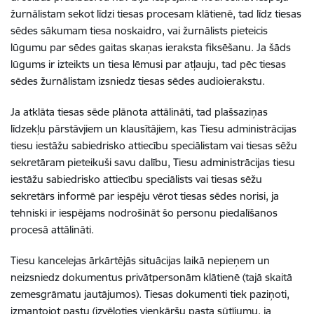
žurnālistam sekot līdzi tiesas procesam klātienē, tad līdz tiesas
sēdes sākumam tiesa noskaidro, vai žurnālists pieteicis
lūgumu par sēdes gaitas skaņas ieraksta fiksēšanu. Ja šāds
lūgums ir izteikts un tiesa lēmusi par atļauju, tad pēc tiesas
sēdes žurnālistam izsniedz tiesas sēdes audioierakstu.
Ja atklāta tiesas sēde plānota attālināti, tad plašsaziņas
līdzekļu pārstāvjiem un klausītājiem, kas Tiesu administrācijas
tiesu iestāžu sabiedrisko attiecību speciālistam vai tiesas sēžu
sekretāram pieteikuši savu dalību, Tiesu administrācijas tiesu
iestāžu sabiedrisko attiecību speciālists vai tiesas sēžu
sekretārs informē par iespēju vērot tiesas sēdes norisi, ja
tehniski ir iespējams nodrošināt šo personu piedalīšanos
procesā attālināti.
Tiesu kancelejas ārkārtējās situācijas laikā nepieņem un
neizsniedz dokumentus privātpersonām klātienē (tajā skaitā
zemesgrāmatu jautājumos). Tiesas dokumenti tiek paziņoti,
izmantojot pastu (izvēloties vienkāršu pasta sūtījumu, ja