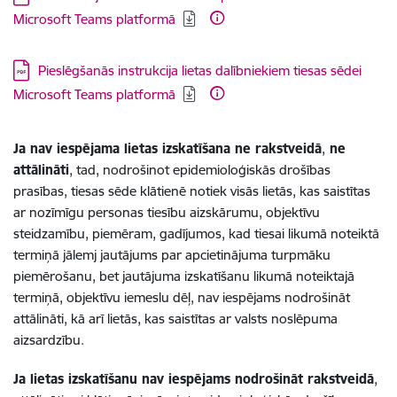
Microsoft Teams platformā
Lejupielādēt:
Pieslēgšanās instrukcija lietas dalībniekiem tiesas sēdei
Microsoft Teams platformā
Ja nav iespējama lietas izskatīšana ne rakstveidā
,
ne
attālināti
, tad, nodrošinot epidemioloģiskās drošības
prasības, tiesas sēde klātienē notiek visās lietās, kas saistītas
ar nozīmīgu personas tiesību aizskārumu, objektīvu
steidzamību, piemēram, gadījumos, kad tiesai likumā noteiktā
termiņā jālemj jautājums par apcietinājuma turpmāku
piemērošanu, bet jautājuma izskatīšanu likumā noteiktajā
termiņā, objektīvu iemeslu dēļ, nav iespējams nodrošināt
attālināti, kā arī lietās, kas saistītas ar valsts noslēpuma
aizsardzību.
Ja lietas izskatīšanu nav iespējams nodrošināt rakstveidā
,