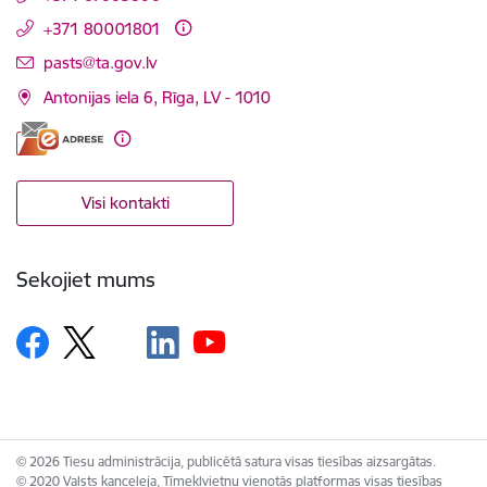
+371 80001801
E-pasts:
pasts@ta.gov.lv
Antonijas iela 6, Rīga, LV - 1010
Visi kontakti
Sekojiet mums
© 2026 Tiesu administrācija, publicētā satura visas tiesības aizsargātas.
© 2020 Valsts kanceleja, Tīmekļvietņu vienotās platformas visas tiesības