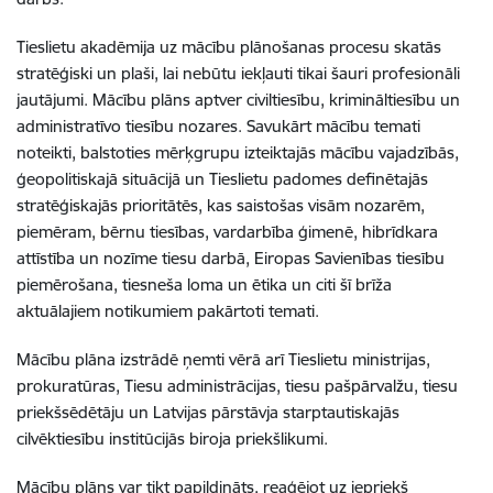
Tieslietu akadēmija uz mācību plānošanas procesu skatās
stratēģiski un plaši, lai nebūtu iekļauti tikai šauri profesionāli
jautājumi. Mācību plāns aptver civiltiesību, krimināltiesību un
administratīvo tiesību nozares. Savukārt mācību temati
noteikti, balstoties mērķgrupu izteiktajās mācību vajadzībās,
ģeopolitiskajā situācijā un Tieslietu padomes definētajās
stratēģiskajās prioritātēs, kas saistošas visām nozarēm,
piemēram, bērnu tiesības, vardarbība ģimenē, hibrīdkara
attīstība un nozīme tiesu darbā, Eiropas Savienības tiesību
piemērošana, tiesneša loma un ētika un citi šī brīža
aktuālajiem notikumiem pakārtoti temati.
Mācību plāna izstrādē ņemti vērā arī Tieslietu ministrijas,
prokuratūras, Tiesu administrācijas, tiesu pašpārvalžu, tiesu
priekšsēdētāju un Latvijas pārstāvja starptautiskajās
cilvēktiesību institūcijās biroja priekšlikumi.
Mācību plāns var tikt papildināts, reaģējot uz iepriekš