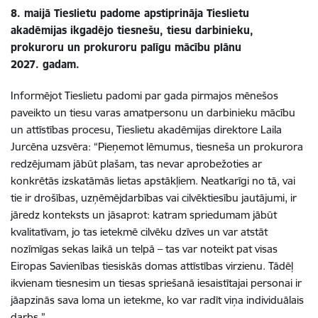
8. maijā Tieslietu padome apstiprināja Tieslietu
akadēmijas ikgadējo tiesnešu, tiesu darbinieku,
prokuroru un prokuroru palīgu mācību plānu
2027. gadam.
Informējot Tieslietu padomi par gada pirmajos mēnešos
paveikto un tiesu varas amatpersonu un darbinieku mācību
un attīstības procesu, Tieslietu akadēmijas direktore Laila
Jurcēna uzsvēra: “Pieņemot lēmumus, tiesneša un prokurora
redzējumam jābūt plašam, tas nevar aprobežoties ar
konkrētās izskatāmās lietas apstākļiem. Neatkarīgi no tā, vai
tie ir drošības, uzņēmējdarbības vai cilvēktiesību jautājumi, ir
jāredz konteksts un jāsaprot: katram spriedumam jābūt
kvalitatīvam, jo tas ietekmē cilvēku dzīves un var atstāt
nozīmīgas sekas laikā un telpā – tas var noteikt pat visas
Eiropas Savienības tiesiskās domas attīstības virzienu. Tādēļ
ikvienam tiesnesim un tiesas spriešanā iesaistītajai personai ir
jāapzinās sava loma un ietekme, ko var radīt viņa individuālais
darbs.”