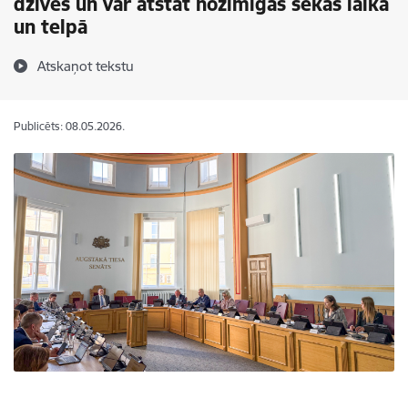
dzīves un var atstāt nozīmīgas sekas laikā
un telpā
Atskaņot tekstu
Publicēts: 08.05.2026.