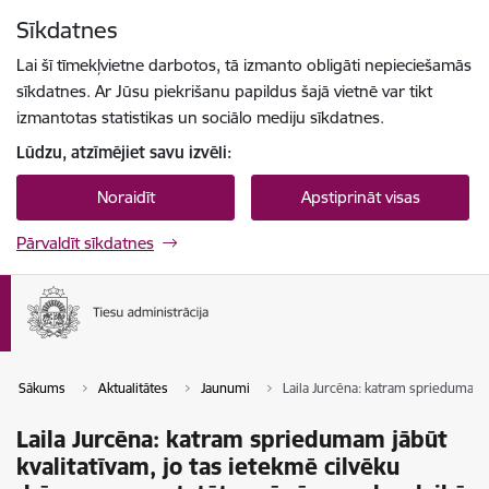
Pāriet uz lapas saturu
Sīkdatnes
Spied
lai meklētu
Enter
Lai šī tīmekļvietne darbotos, tā izmanto obligāti nepieciešamās
sīkdatnes. Ar Jūsu piekrišanu papildus šajā vietnē var tikt
izmantotas statistikas un sociālo mediju sīkdatnes.
Lūdzu, atzīmējiet savu izvēli:
Noraidīt
Apstiprināt visas
Pārvaldīt sīkdatnes
Sākums
Aktualitātes
Jaunumi
Laila Jurcēna: katram spriedumam jā
Laila Jurcēna: katram spriedumam jābūt
kvalitatīvam, jo tas ietekmē cilvēku