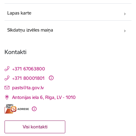
Lapas karte
Sīkdatņu izvēles maiņa
Kontakti
+371 67063800
+371 80001801
E-pasts:
pasts@ta.gov.lv
Antonijas iela 6, Rīga, LV - 1010
Visi kontakti