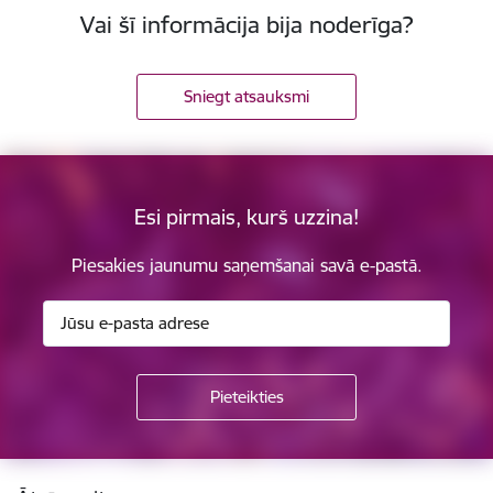
Vai šī informācija bija noderīga?
Sniegt atsauksmi
Esi pirmais, kurš uzzina!
Piesakies jaunumu saņemšanai savā e-pastā.
Kājene