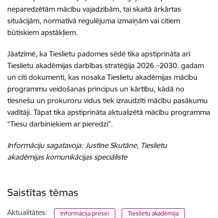
neparedzētām mācību vajadzībām, tai skaitā ārkārtas
situācijām, normatīvā regulējuma izmaiņām vai citiem
būtiskiem apstākļiem.
Jāatzīmē, ka Tieslietu padomes sēdē tika apstiprināta arī
Tieslietu akadēmijas darbības stratēģija 2026.–2030. gadam
un citi dokumenti, kas nosaka Tieslietu akadēmijas mācību
programmu veidošanas principus un kārtību, kādā no
tiesnešu un prokuroru vidus tiek izraudzīti mācību pasākumu
vadītāji. Tāpat tika apstiprināta aktualizētā mācību programma
“Tiesu darbiniekiem ar pieredzi”.
Informāciju sagatavoja: Justīne Skutāne,
Tieslietu
akadēmijas komunikācijas speciāliste
Saistītas tēmas
Aktualitātes:
Informācija presei
Tieslietu akadēmija