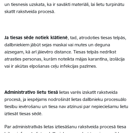
un tiesnesis uzskata, ka ir savākti materiāli, lai lietu turpinātu
skatīt rakstveida procesā.
Ja tiesas sēde notiek klātienē
, tad, atrodoties tiesas telpās,
dalībniekiem jābūt sejas maskai vai mutes un deguna
aizsegam, kā arī jāievēro distance. Tiesas telpās nedrīkst
atrasties personas, kurām noteikta mājas karantīna, izolācija
vai ir akūtas elpošanas ceļu infekcijas pazīmes.
Administratīvo lietu tiesā
lietas varēs izskatīt rakstveida
procesā, ja iespējams nodrošināt lietas dalībnieku procesuālo
tiesību ievērošanu un tiesa nav atzinusi par nepieciešamu lietu
iztiesāt tiesas sēdē.
Par administratīvās lietas iztiesāšanu rakstveida procesā tiesa