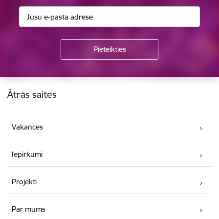
Kājene
Ātrās saites
Vakances
Iepirkumi
Projekti
Par mums