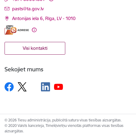
E-pasts:
pasts@ta.gov.lv
Antonijas iela 6, Rīga, LV - 1010
Visi kontakti
Sekojiet mums
© 2026 Tiesu administrācija, publicētā satura visas tiesības aizsargātas.
© 2020 Valsts kanceleja, Tīmekļvietņu vienotās platformas visas tiesības
aizsargātas.