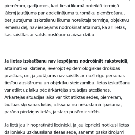
piemēram, gadījumos, kad tiesai likumā noteiktā termiņā
jālemj jautājums par apcietinājuma turpmāku piemērošanu,
bet jautājuma izskatīšanu likumā noteiktajā termiņā, objektīvu
iemeslu dēļ, nav iespējams nodrošināt attālināti, kā arī lietās,
kas saistītas ar valsts noslēpuma aizsardzību.
Ja lietas izskatīšanu nav iespējams nodrošināt rakstveidā
,
attālināti vai klātienē, ievērojot epidemioloģiskās drošības
prasības, un, ja jautājums nav saistīts ar nozīmīgu personas
tiesību aizskārumu un objektīvu steidzamību, lietas izskatīšanu
var atlikt uz laiku pēc ārkārtējās situācijas atcelšanas.
Ārkārtējās situācijas laikā var tikt atliktas sēdes, piemēram,
laulības šķiršanas lietās, izlikšana no nekustamā īpašuma,
parāda piedziņas lietās, ja starp pusēm ir strīds.
Ja lietā jau ir nopratināti liecinieki, ja jau iepriekš notikusi lietas
dalībnieku uzklausīšana tiesas sēdē, saņemti paskaidrojumi