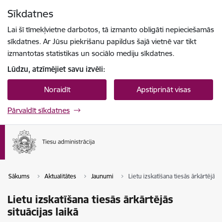
Pāriet uz lapas saturu
Sīkdatnes
Spied
lai meklētu
Enter
Lai šī tīmekļvietne darbotos, tā izmanto obligāti nepieciešamās
sīkdatnes. Ar Jūsu piekrišanu papildus šajā vietnē var tikt
izmantotas statistikas un sociālo mediju sīkdatnes.
Lūdzu, atzīmējiet savu izvēli:
Noraidīt
Apstiprināt visas
Pārvaldīt sīkdatnes
Sākums
Aktualitātes
Jaunumi
Lietu izskatīšana tiesās ārkārtējās s
Lietu izskatīšana tiesās ārkārtējās
situācijas laikā