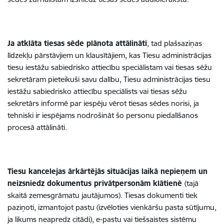
Ja atklāta tiesas sēde plānota attālināti
, tad plašsaziņas
līdzekļu pārstāvjiem un klausītājiem, kas Tiesu administrācijas
tiesu iestāžu sabiedrisko attiecību speciālistam vai tiesas sēžu
sekretāram pieteikuši savu dalību, Tiesu administrācijas tiesu
iestāžu sabiedrisko attiecību speciālists vai tiesas sēžu
sekretārs informē par iespēju vērot tiesas sēdes norisi, ja
tehniski ir iespējams nodrošināt šo personu piedalīšanos
procesā attālināti.
Tiesu kancelejas ārkārtējās situācijas laikā nepieņem un
neizsniedz dokumentus privātpersonām klātienē
(tajā
skaitā zemesgrāmatu jautājumos). Tiesas dokumenti tiek
paziņoti, izmantojot pastu (izvēloties vienkāršu pasta sūtījumu,
ja likums neapredz citādi), e-pastu vai tiešsaistes sistēmu