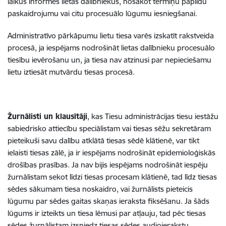
laikus informēs lietas dalībniekus, nosakot termiņu papildu
paskaidrojumu vai citu procesuālo lūgumu iesniegšanai.
Administratīvo pārkāpumu lietu tiesa varēs izskatīt rakstveida
procesā, ja iespējams nodrošināt lietas dalībnieku procesuālo
tiesību ievērošanu un, ja tiesa nav atzinusi par nepieciešamu
lietu iztiesāt mutvārdu tiesas procesā.
Žurnālisti un klausītāji
, kas Tiesu administrācijas tiesu iestāžu
sabiedrisko attiecību speciālistam vai tiesas sēžu sekretāram
pieteikuši savu dalību atklātā tiesas sēdē klātienē, var tikt
ielaisti tiesas zālē, ja ir iespējams nodrošināt epidemioloģiskās
drošības prasības. Ja nav bijis iespējams nodrošināt iespēju
žurnālistam sekot līdzi tiesas procesam klātienē, tad līdz tiesas
sēdes sākumam tiesa noskaidro, vai žurnālists pieteicis
lūgumu par sēdes gaitas skaņas ieraksta fiksēšanu. Ja šāds
lūgums ir izteikts un tiesa lēmusi par atļauju, tad pēc tiesas
sēdes žurnālistam izsniedz tiesas sēdes audioierakstu.