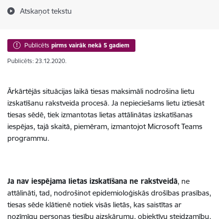
Atskaņot tekstu
Publicēts
pirms vairāk nekā 5 gadiem
Publicēts: 23.12.2020.
Ārkārtējās situācijas laikā tiesas maksimāli nodrošina lietu
izskatīšanu rakstveida procesā. Ja nepieciešams lietu iztiesāt
tiesas sēdē, tiek izmantotas lietas attālinātas izskatīšanas
iespējas, tajā skaitā, piemēram, izmantojot Microsoft Teams
programmu.
Ja nav iespējama lietas izskatīšana ne rakstveidā
, ne
attālināti, tad, nodrošinot epidemioloģiskās drošības prasības,
tiesas sēde klātienē notiek visās lietās, kas saistītas ar
nozīmīgu personas tiesību aizskārumu, objektīvu steidzamību,