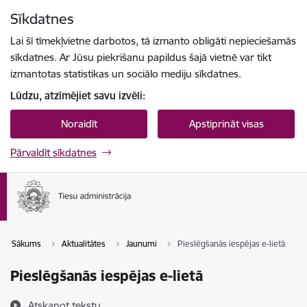
Pāriet uz lapas saturu
Sīkdatnes
Spied
lai meklētu
Enter
Lai šī tīmekļvietne darbotos, tā izmanto obligāti nepieciešamās
sīkdatnes. Ar Jūsu piekrišanu papildus šajā vietnē var tikt
izmantotas statistikas un sociālo mediju sīkdatnes.
Lūdzu, atzīmējiet savu izvēli:
Noraidīt
Apstiprināt visas
Pārvaldīt sīkdatnes
Sākums
Aktualitātes
Jaunumi
Pieslēgšanās iespējas e-lietā
Pieslēgšanās iespējas e-lietā
Atskaņot tekstu