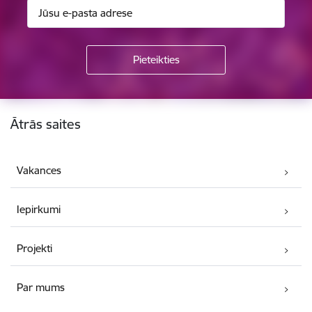
Kājene
Ātrās saites
Vakances
Iepirkumi
Projekti
Par mums