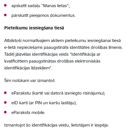
apskatīt sadaļu “Manas lietas”;
pārskatīt pieejamos dokumentus.
Pieteikumu iesniegšana tiesā
Atbilstoši normatīvajiem aktiem pieteikumu iesniegšanai tiesā
e-lietā nepieciešams paaugstināts identitātes drošības līmenis.
Tādēļ jāizvēlas identifikācijas veids “Identifikācija ar
kvalificētiem paaugstinātas drošības elektroniskās
identifikācijas līdzekļiem”.
Šim nolūkam var izmantot:
eParakstu (kartē vai datorā izsniegto risinājumu);
eID karti (ar PIN un karšu lasītāju);
eParaksts mobile.
Izmantojot šo identifikācijas veidu, lietotājam ir iespēja: