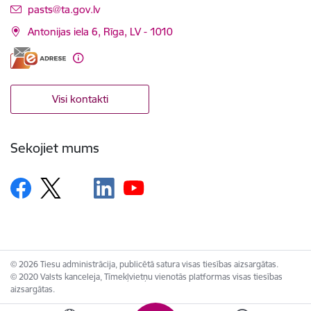
E-pasts:
pasts@ta.gov.lv
Antonijas iela 6, Rīga, LV - 1010
Visi kontakti
Sekojiet mums
© 2026 Tiesu administrācija, publicētā satura visas tiesības aizsargātas.
© 2020 Valsts kanceleja, Tīmekļvietņu vienotās platformas visas tiesības
aizsargātas.