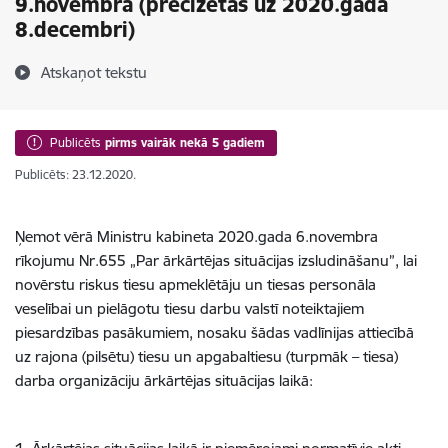
9.novembra (precizētas uz 2020.gada
8.decembri)
Atskaņot tekstu
Publicēts
pirms vairāk nekā 5 gadiem
Publicēts: 23.12.2020.
Ņemot vērā Ministru kabineta 2020.gada 6.novembra
rīkojumu Nr.655 „Par ārkārtējas situācijas izsludināšanu”, lai
novērstu riskus tiesu apmeklētāju un tiesas personāla
veselībai un pielāgotu tiesu darbu valstī noteiktajiem
piesardzības pasākumiem, nosaku šādas vadlīnijas attiecībā
uz rajona (pilsētu) tiesu un apgabaltiesu (turpmāk – tiesa)
darba organizāciju ārkārtējas situācijas laikā: