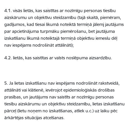
4.1. visās lietās, kas saistītas ar nozīmīgu personas tiesību
aizskārumu un objektīvu steidzamību (tajā skaitā, piemēram,
gadījumos, kad tiesai likumā noteiktā termiņā jālemj jautājums
par apcietinājuma turpmāku piemērošanu, bet jautājuma
izskatīšanu likumā noteiktajā termiņā objektīvu iemeslu dēļ
nav iespējams nodrošināt attālināti);
4.2. lietās, kas saistītas ar valsts noslēpuma aizsardzību.
5. Ja lietas izskatīšanu nav iespējams nodrošināt rakstveidā,
attālināti vai klātienē, ievērojot epidemioloģiskās drošības
prasības, un jautājums nav saistīts ar nozīmīgu personas
tiesību aizskārumu un objektīvu steidzamību, lietas izskatīšanu
pārceļ (lietu noņem no izskatīšanas, atliek u.c.) uz laiku pēc
ārkārtējas situācijas atcelšanas.