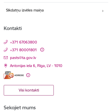
Sīkdatņu izvēles maiņa
Kontakti
+371 67063800
+371 80001801
E-pasts:
pasts@ta.gov.lv
Antonijas iela 6, Rīga, LV - 1010
Visi kontakti
Sekojiet mums