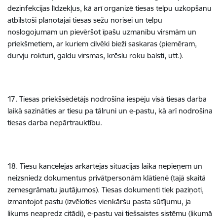
dezinfekcijas līdzekļus, kā arī organizē tiesas telpu uzkopšanu
atbilstoši plānotajai tiesas sēžu norisei un telpu
noslogojumam un pievēršot īpašu uzmanību virsmām un
priekšmetiem, ar kuriem cilvēki bieži saskaras (piemēram,
durvju rokturi, galdu virsmas, krēslu roku balsti, utt.).
17. Tiesas priekšsēdētājs nodrošina iespēju visā tiesas darba
laikā sazināties ar tiesu pa tālruni un e-pastu, kā arī nodrošina
tiesas darba nepārtrauktību.
18. Tiesu kancelejas ārkārtējās situācijas laikā nepieņem un
neizsniedz dokumentus privātpersonām klātienē (tajā skaitā
zemesgrāmatu jautājumos). Tiesas dokumenti tiek paziņoti,
izmantojot pastu (izvēloties vienkāršu pasta sūtījumu, ja
likums neapredz citādi), e-pastu vai tiešsaistes sistēmu (likumā