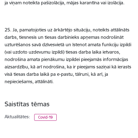
ja viņam noteikta pašizolācija, mājas karantīna vai izolācija.
25. Ja, pamatojoties uz ārkārtējo situāciju, noteikts attālināts
darbs, tiesnesis un tiesas darbinieks apņemas nodrošināt
uzturēšanos savā dzīvesvietā un īstenot amata funkciju izpildi
(vai uzdoto uzdevumu izpildi) tiesas darba laika ietvaros,
nodrošina amata pienākumu izpildei pieejamās informācijas
aizsardzību, kā arī nodrošina, ka ir pieejams saziņai kā ierasts
visā tiesas darba laikā pa e-pastu, tālruni, kā arī, ja
nepieciešams, attālināti.
Saistītas tēmas
Aktualitātes:
Covid-19