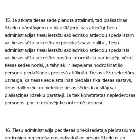
15. Ja atklāta tiesas sēde plānota attālināti, tad plašsaziņas
līdzekļu pārstāvjiem un klausītājiem, kas attiecīgi Tiesu
administrācijas tiesu iestāžu sabiedrisko attiecību speciālistam
vai tiesas sēžu sekretāram pieteikuši savu dalību, Tiesu
administrācijas tiesu iestāžu sabiedrisko attiecību speciālists
vai tiesas sēžu sekretārs nosūta informāciju par iespēju vērot
tiesas sēdes norisi, ja tehniski ir iespējams nodrošināt šo
personu piedalīšanos procesā attālināti. Tiesas sēžu sekretārs
uzrauga, ka tiesas sēdē attālināti piedalās tikai tiesas sastāvs,
lietas dalībnieki un pieteiktie tiesas sēdes klausītāji vai
plašsaziņas līdzekļu pārstāvji. Ja tiek konstatētas nepiederošas
personas, par to nekavējoties informē tiesnesi.
16. Tiesu administrācija pēc tiesas priekšsēdētāja pieprasījuma
nodrošina nepieciešamos individuālos aizsarglīdzekļus un