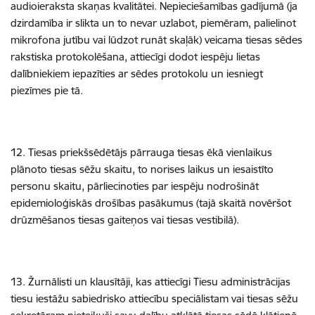
audioieraksta skaņas kvalitātei. Nepieciešamības gadījumā (ja
dzirdamība ir slikta un to nevar uzlabot, piemēram, palielinot
mikrofona jutību vai lūdzot runāt skaļāk) veicama tiesas sēdes
rakstiska protokolēšana, attiecīgi dodot iespēju lietas
dalībniekiem iepazīties ar sēdes protokolu un iesniegt
piezīmes pie tā.
12. Tiesas priekšsēdētājs pārrauga tiesas ēkā vienlaikus
plānoto tiesas sēžu skaitu, to norises laikus un iesaistīto
personu skaitu, pārliecinoties par iespēju nodrošināt
epidemioloģiskās drošības pasākumus (tajā skaitā novēršot
drūzmēšanos tiesas gaiteņos vai tiesas vestibilā).
13. Žurnālisti un klausītāji, kas attiecīgi Tiesu administrācijas
tiesu iestāžu sabiedrisko attiecību speciālistam vai tiesas sēžu