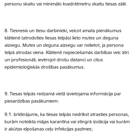
personu skaitu vai minimālo kvadrātmetru skaitu tiesas zālē.
8. Tiesnesis un tiesu darbinieki, veicot amata pienākumus
klātienē (atrodoties tiesas telpās) lieto mutes un deguna
aizsegu. Mutes un deguna aizsegu var nelietot, ja persona
telpā atrodas viena. Klātienē nepieciešamās darbības veic ātri
un profesionāli, ievērojot drošu distanci un citus
epidemioloģiskās drošības pasākumus.
9. Tiesas telpās redzamā vietā izvietojama informācija par
piesardzības pasākumiem:
9.1. brīdinājums, ka tiesas telpās nedrīkst atrasties personas,
kurām noteikta mājas karantīna vai stingrā izolācija vai kurām
ir akūtas elpošanas ceļu infekcijas pazīmes;