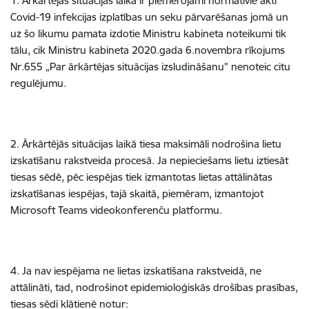
1. Ārkārtējas situācijas laikā ir piemērojami normatīvie akti
Covid-19 infekcijas izplatības un seku pārvarēšanas jomā un
uz šo likumu pamata izdotie Ministru kabineta noteikumi tik
tālu, cik Ministru kabineta 2020.gada 6.novembra rīkojums
Nr.655 „Par ārkārtējas situācijas izsludināšanu” nenoteic citu
regulējumu.
2. Ārkārtējās situācijas laikā tiesa maksimāli nodrošina lietu
izskatīšanu rakstveida procesā. Ja nepieciešams lietu iztiesāt
tiesas sēdē, pēc iespējas tiek izmantotas lietas attālinātas
izskatīšanas iespējas, tajā skaitā, piemēram, izmantojot
Microsoft Teams videokonferenču platformu.
4. Ja nav iespējama ne lietas izskatīšana rakstveidā, ne
attālināti, tad, nodrošinot epidemioloģiskās drošības prasības,
tiesas sēdi klātienē notur: