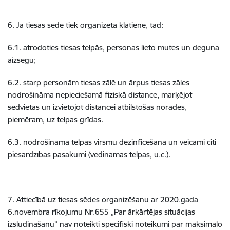
6. Ja tiesas sēde tiek organizēta klātienē, tad:
6.1. atrodoties tiesas telpās, personas lieto mutes un deguna
aizsegu;
6.2. starp personām tiesas zālē un ārpus tiesas zāles
nodrošināma nepieciešamā fiziskā distance, marķējot
sēdvietas un izvietojot distancei atbilstošas norādes,
piemēram, uz telpas grīdas.
6.3. nodrošināma telpas virsmu dezinficēšana un veicami citi
piesardzības pasākumi (vēdināmas telpas, u.c.).
7. Attiecībā uz tiesas sēdes organizēšanu ar 2020.gada
6.novembra rīkojumu Nr.655 „Par ārkārtējas situācijas
izsludināšanu” nav noteikti specifiski noteikumi par maksimālo