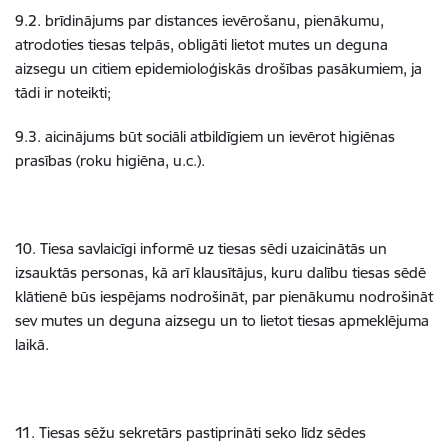
9.2. brīdinājums par distances ievērošanu, pienākumu,
atrodoties tiesas telpās, obligāti lietot mutes un deguna
aizsegu un citiem epidemioloģiskās drošības pasākumiem, ja
tādi ir noteikti;
9.3. aicinājums būt sociāli atbildīgiem un ievērot higiēnas
prasības (roku higiēna, u.c.).
10. Tiesa savlaicīgi informē uz tiesas sēdi uzaicinātās un
izsauktās personas, kā arī klausītājus, kuru dalību tiesas sēdē
klātienē būs iespējams nodrošināt, par pienākumu nodrošināt
sev mutes un deguna aizsegu un to lietot tiesas apmeklējuma
laikā.
11. Tiesas sēžu sekretārs pastiprināti seko līdz sēdes