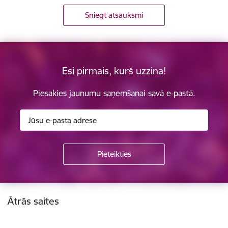
Sniegt atsauksmi
Esi pirmais, kurš uzzina!
Piesakies jaunumu saņemšanai savā e-pastā.
Kājene
Ātrās saites