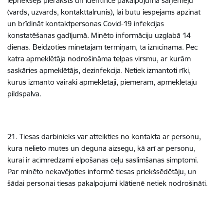
iepriekšējs pieraksts un identificē pakalpojuma saņēmēju
(vārds, uzvārds, kontakttālrunis), lai būtu iespējams apzināt
un brīdināt kontaktpersonas Covid-19 infekcijas
konstatēšanas gadījumā. Minēto informāciju uzglabā 14
dienas. Beidzoties minētajam termiņam, tā iznīcināma. Pēc
katra apmeklētāja nodrošināma telpas virsmu, ar kurām
saskāries apmeklētājs, dezinfekcija. Netiek izmantoti rīki,
kurus izmanto vairāki apmeklētāji, piemēram, apmeklētāju
pildspalva.
21. Tiesas darbinieks var atteikties no kontakta ar personu,
kura nelieto mutes un deguna aizsegu, kā arī ar personu,
kurai ir acīmredzami elpošanas ceļu saslimšanas simptomi.
Par minēto nekavējoties informē tiesas priekšsēdētāju, un
šādai personai tiesas pakalpojumi klātienē netiek nodrošināti.