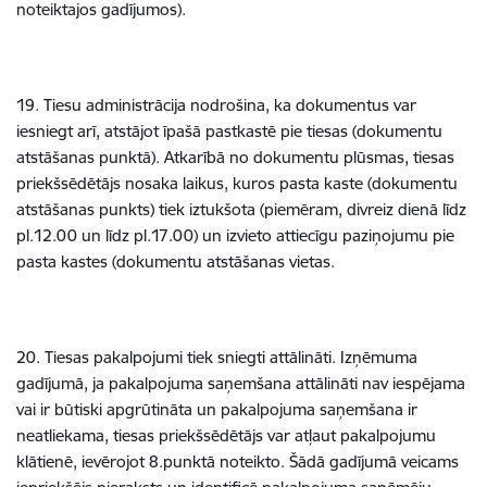
noteiktajos gadījumos).
19. Tiesu administrācija nodrošina, ka dokumentus var
iesniegt arī, atstājot īpašā pastkastē pie tiesas (dokumentu
atstāšanas punktā). Atkarībā no dokumentu plūsmas, tiesas
priekšsēdētājs nosaka laikus, kuros pasta kaste (dokumentu
atstāšanas punkts) tiek iztukšota (piemēram, divreiz dienā līdz
pl.12.00 un līdz pl.17.00) un izvieto attiecīgu paziņojumu pie
pasta kastes (dokumentu atstāšanas vietas.
20. Tiesas pakalpojumi tiek sniegti attālināti. Izņēmuma
gadījumā, ja pakalpojuma saņemšana attālināti nav iespējama
vai ir būtiski apgrūtināta un pakalpojuma saņemšana ir
neatliekama, tiesas priekšsēdētājs var atļaut pakalpojumu
klātienē, ievērojot 8.punktā noteikto. Šādā gadījumā veicams