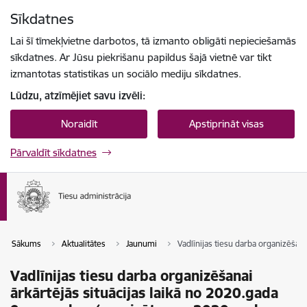
Pāriet uz lapas saturu
Sīkdatnes
Spied
lai meklētu
Enter
Lai šī tīmekļvietne darbotos, tā izmanto obligāti nepieciešamās
sīkdatnes. Ar Jūsu piekrišanu papildus šajā vietnē var tikt
izmantotas statistikas un sociālo mediju sīkdatnes.
Lūdzu, atzīmējiet savu izvēli:
Noraidīt
Apstiprināt visas
Pārvaldīt sīkdatnes
Sākums
Aktualitātes
Jaunumi
Vadlīnijas tiesu darba organizēšan
Vadlīnijas tiesu darba organizēšanai
ārkārtējās situācijas laikā no 2020.gada