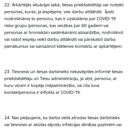
22. Ārkārtējās situācijas laikā, tiesas priekšsēdētājs var noteikt
personas, kuras, ja iespējams, veic darbu attālināti. Īpaši
nodrošināma to personu, kas ir uzskatāma par COVID-19
riska grupu (personas, kas vecākas par 60 gadiem vai
personas ar hroniskām saslimšanām) aizsardzība, nodrošinot
vai radot iespēju veikt darbu attālināti vai pārskatot darba
pienākumus vai samazinot klātienes kontaktu ar apkārtējiem.
23. Tiesnesis un tiesas darbinieks nekavējoties informē tiesas
priekšsēdētāju un Tiesu administrāciju, ja viņš, persona, ar
kuru viņam ir kopēja mājsaimniecība, vai cita tuva
kontaktpersona ir inficēta ar COVID-19.
24. Nav pieļaujams, ka darba vietā atrodas tiesas darbinieks
vai tiesnesis ar akūtas elpceļu infekcijas slimības pazīmēm vai