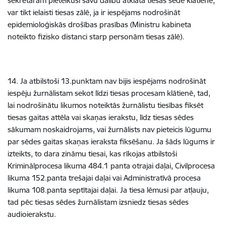
sekretāram pieteikuši savu dalību atklātā tiesas sēdē klātienē,
var tikt ielaisti tiesas zālē, ja ir iespējams nodrošināt
epidemioloģiskās drošības prasības (Ministru kabineta
noteikto fizisko distanci starp personām tiesas zālē).
14. Ja atbilstoši 13.punktam nav bijis iespējams nodrošināt
iespēju žurnālistam sekot līdzi tiesas procesam klātienē, tad,
lai nodrošinātu likumos noteiktās žurnālistu tiesības fiksēt
tiesas gaitas attēla vai skaņas ierakstu, līdz tiesas sēdes
sākumam noskaidrojams, vai žurnālists nav pieteicis lūgumu
par sēdes gaitas skaņas ieraksta fiksēšanu. Ja šāds lūgums ir
izteikts, to dara zināmu tiesai, kas rīkojas atbilstoši
Kriminālprocesa likuma 484.1 panta otrajai daļai, Civilprocesa
likuma 152.panta trešajai daļai vai Administratīvā procesa
likuma 108.panta septītajai daļai. Ja tiesa lēmusi par atļauju,
tad pēc tiesas sēdes žurnālistam izsniedz tiesas sēdes
audioierakstu.