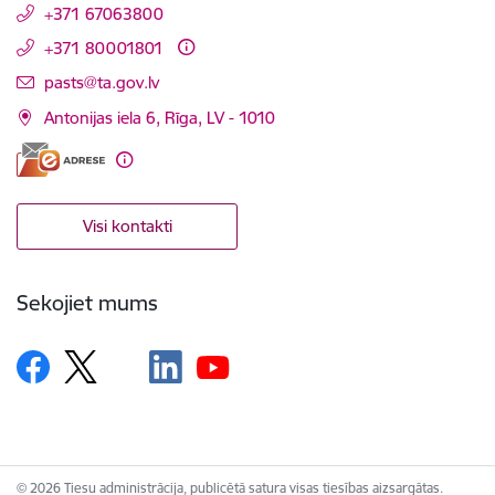
+371 67063800
+371 80001801
E-pasts:
pasts@ta.gov.lv
Antonijas iela 6, Rīga, LV - 1010
Visi kontakti
Sekojiet mums
© 2026 Tiesu administrācija, publicētā satura visas tiesības aizsargātas.