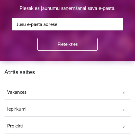
Piesakies jaunumu saņemšanai savā e-pastā.
Kājene
Ātrās saites
Vakances
Iepirkumi
Projekti