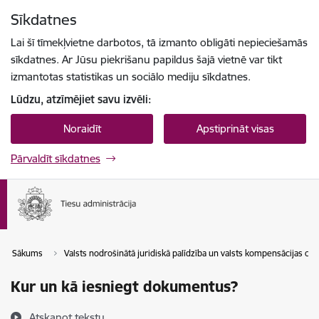
Pāriet uz lapas saturu
Sīkdatnes
Spied
lai meklētu
Enter
Lai šī tīmekļvietne darbotos, tā izmanto obligāti nepieciešamās
sīkdatnes. Ar Jūsu piekrišanu papildus šajā vietnē var tikt
izmantotas statistikas un sociālo mediju sīkdatnes.
Lūdzu, atzīmējiet savu izvēli:
Noraidīt
Apstiprināt visas
Pārvaldīt sīkdatnes
Sākums
Valsts nodrošinātā juridiskā palīdzība un valsts kompensācijas cie
Kur un kā iesniegt dokumentus?
Atskaņot tekstu