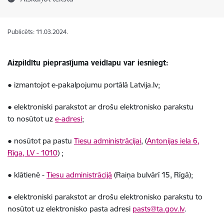
Publicēts: 11.03.2024.
Aizpildītu pieprasījuma veidlapu var iesniegt:
● izmantojot e-pakalpojumu portālā Latvija.lv;
● elektroniski parakstot ar drošu elektronisko parakstu
to nosūtot uz
e-adresi
;
● nosūtot pa pastu
Tiesu administrācijai
, (
Antonijas iela 6,
Rīga, LV - 1010
) ;
● klātienē -
Tiesu administrācijā
(Raiņa bulvārī 15, Rīgā);
● elektroniski parakstot ar drošu elektronisko parakstu to
nosūtot uz elektronisko pasta adresi
pasts@ta.gov.lv
.