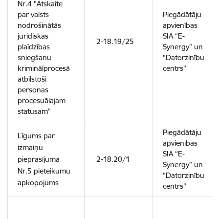
Nr.4 "Atskaite
par valsts
Piegādātāju
nodrošinātās
apvienības
juridiskās
SIA “E-
2-18.19/25
plaīdzības
Synergy” un
sniegšanu
“Datorzinību
kriminālprocesā
centrs”
atbilstoši
personas
procesuālajam
statusam"
Piegādātāju
Līgums par
apvienības
izmaiņu
SIA “E-
pieprasījuma
2-18.20/1
Synergy” un
Nr.5 pieteikumu
“Datorzinību
apkopojums
centrs”