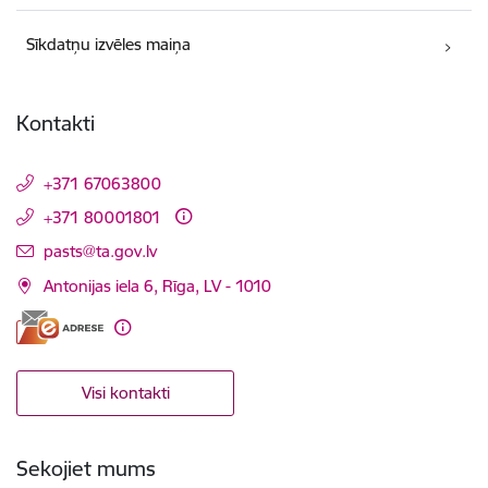
Sīkdatņu izvēles maiņa
Kontakti
+371 67063800
+371 80001801
E-pasts:
pasts@ta.gov.lv
Antonijas iela 6, Rīga, LV - 1010
Visi kontakti
Sekojiet mums