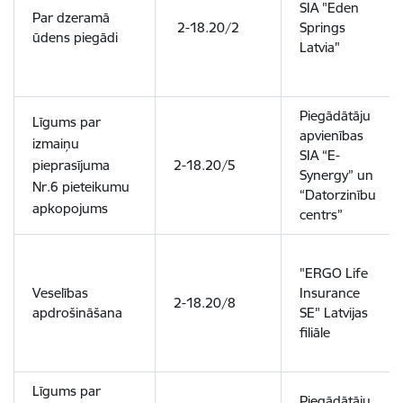
SIA "Eden
Par dzeramā
2-18.20/2
Springs
ūdens piegādi
Latvia"
Piegādātāju
Līgums par
apvienības
izmaiņu
SIA “E-
pieprasījuma
2-18.20/5
Synergy” un
Nr.6 pieteikumu
“Datorzinību
apkopojums
centrs”
"ERGO Life
Veselības
Insurance
2-18.20/8
apdrošināšana
SE" Latvijas
filiāle
Līgums par
Piegādātāju