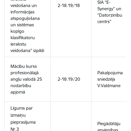
SIA “E-
veidošana un
2-18.19/18
Synergy” un
informācijas
“Datorzinību
atspoguļošana
centrs”
un sistēmas
kopīgo
klasifikatoru
ierakstu
veidošana" izpildi
Mācību kurss
profesionālajā
Pakalpojuma
angļu valodā 25
2-18.19/20
sniedzējs
nodarbību
V.Valdmane
apjomā
Līgums par
izmaiņu
pieprasījuma
Piegādātāju
Nr.3
apvienības