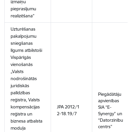
izmaiņu
pieprasījumu
realizēšana”
Uzturēšanas
pakalpojumu
sniegšanas
līgums atbilstoši
Vispārīgās
vienošanās
„Valsts
nodrošinātās
juridiskās
palīdzības
Piegādātāju
reģistra, Valsts
apvienības
kompensācijas
JPA 2012/1
SIA “E-
2-18.19/7
Synergy” un
reģistra un
“Datorzinību
biznesa atbalsta
centrs”
moduļa