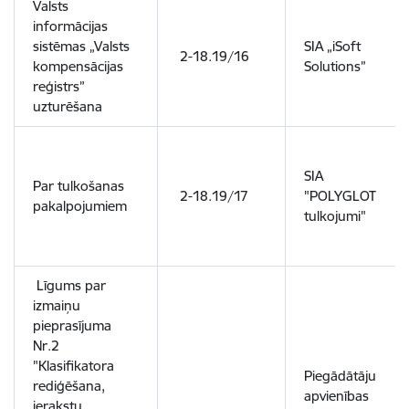
Valsts
informācijas
sistēmas „Valsts
SIA „iSoft
2-18.19/16
kompensācijas
Solutions”
reģistrs”
uzturēšana
SIA
Par tulkošanas
2-18.19/17
"POLYGLOT
pakalpojumiem
tulkojumi"
Līgums par
izmaiņu
pieprasījuma
Nr.2
"Klasifikatora
Piegādātāju
rediģēšana,
apvienības
ierakstu