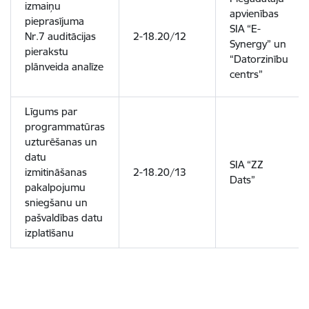
izmaiņu
apvienības
pieprasījuma
SIA “E-
Nr.7 auditācijas
2-18.20/12
Synergy” un
pierakstu
“Datorzinību
plānveida analīze
centrs”
Līgums par
programmatūras
uzturēšanas un
datu
SIA “ZZ
izmitināšanas
2-18.20/13
Dats”
pakalpojumu
sniegšanu un
pašvaldības datu
izplatīšanu