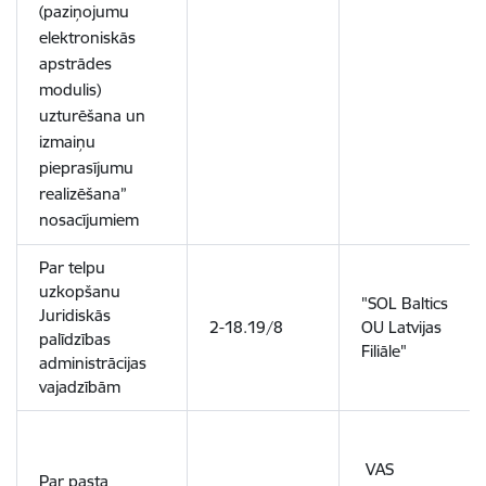
(paziņojumu
elektroniskās
apstrādes
modulis)
uzturēšana un
izmaiņu
pieprasījumu
realizēšana”
nosacījumiem
Par telpu
uzkopšanu
"SOL Baltics
Juridiskās
2-18.19/8
OU Latvijas
palīdzības
Filiāle"
administrācijas
vajadzībām
VAS
Par pasta