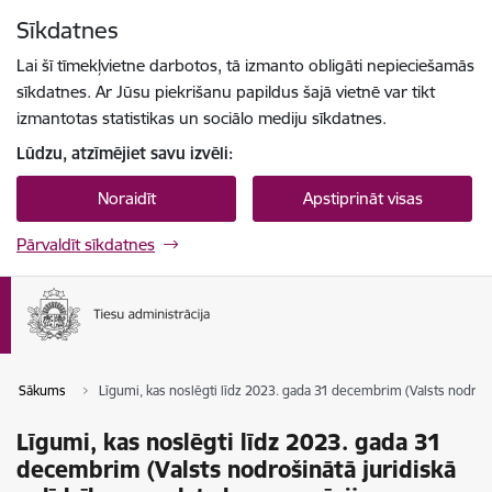
Pāriet uz lapas saturu
Sīkdatnes
Spied
lai meklētu
Enter
Lai šī tīmekļvietne darbotos, tā izmanto obligāti nepieciešamās
sīkdatnes. Ar Jūsu piekrišanu papildus šajā vietnē var tikt
izmantotas statistikas un sociālo mediju sīkdatnes.
Lūdzu, atzīmējiet savu izvēli:
Noraidīt
Apstiprināt visas
Pārvaldīt sīkdatnes
Sākums
Līgumi, kas noslēgti līdz 2023. gada 31 decembrim (Valsts nodroši
Līgumi, kas noslēgti līdz 2023. gada 31
decembrim (Valsts nodrošinātā juridiskā