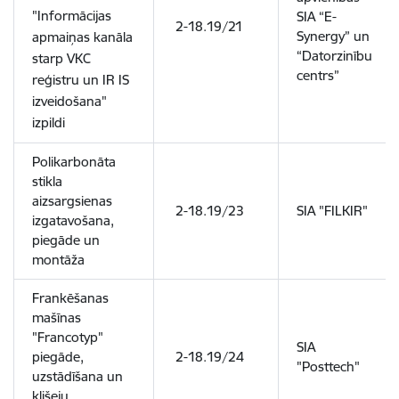
"Informācijas
SIA “E-
2-18.19/21
Synergy” un
apmaiņas kanāla
“Datorzinību
starp VKC
centrs”
reģistru un IR IS
izveidošana"
izpildi
Polikarbonāta
stikla
aizsargsienas
2-18.19/23
SIA "FILKIR"
izgatavošana,
piegāde un
montāža
Frankēšanas
mašīnas
"Francotyp"
SIA
piegāde,
2-18.19/24
"Posttech"
uzstādīšana un
klišeju