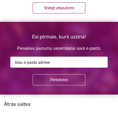
Sniegt atsauksmi
Esi pirmais, kurš uzzina!
Piesakies jaunumu saņemšanai savā e-pastā.
Kājene
Ātrās saites