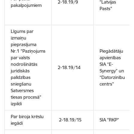
2-18.19/9
"Latvijas
pakalpojumiem
Pasts"
Līgums par
izmaiņu
pieprasījuma
Nr.1 "Paziņojums
Piegādātāju
par valsts
apvienības
nodrošinātās
SIA “E-
2-18.19/14
juridiskās
Synergy” un
palīdzības
“Datorzinību
sniegšanu
centrs”
Satversmes
tiesas procesā"
izpildi
Par biroja krēslu
2-18.19/15
SIA "RKP"
iegādi