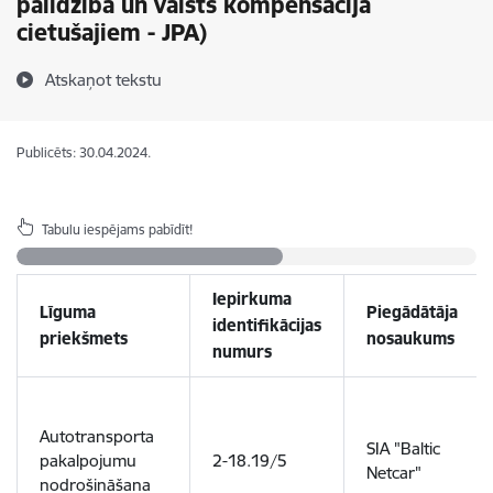
palīdzība un valsts kompensācija
cietušajiem - JPA)
Atskaņot tekstu
Publicēts: 30.04.2024.
Tabulu iespējams pabīdīt!
Iepirkuma
Līguma
Piegādātāja
identifikācijas
priekšmets
nosaukums
numurs
Autotransporta
SIA "Baltic
pakalpojumu
2-18.19/5
Netcar"
nodrošināšana