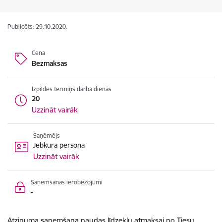
Publicēts: 29.10.2020.
Cena
Bezmaksas
Izpildes termiņš darba dienās
20
Uzzināt vairāk
Saņēmējs
Jebkura persona
Uzzināt vairāk
Saņemšanas ierobežojumi
-
Atzinuma saņemšana naudas līdzekļu atmaksai no Tiesu