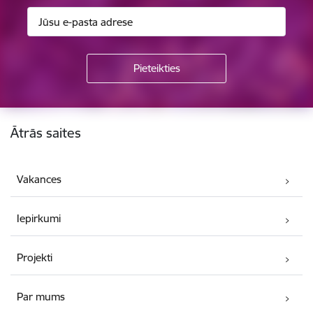
Kājene
Ātrās saites
Vakances
Iepirkumi
Projekti
Par mums