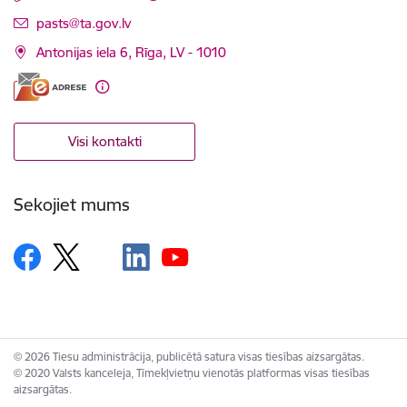
E-pasts:
pasts@ta.gov.lv
Antonijas iela 6, Rīga, LV - 1010
Visi kontakti
Sekojiet mums
© 2026 Tiesu administrācija, publicētā satura visas tiesības aizsargātas.
© 2020 Valsts kanceleja, Tīmekļvietņu vienotās platformas visas tiesības
aizsargātas.