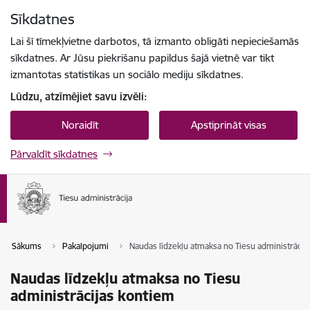
Pāriet uz lapas saturu
Sīkdatnes
Spied
lai meklētu
Enter
Lai šī tīmekļvietne darbotos, tā izmanto obligāti nepieciešamās
sīkdatnes. Ar Jūsu piekrišanu papildus šajā vietnē var tikt
izmantotas statistikas un sociālo mediju sīkdatnes.
Lūdzu, atzīmējiet savu izvēli:
Noraidīt
Apstiprināt visas
Pārvaldīt sīkdatnes
Sākums
Pakalpojumi
Naudas līdzekļu atmaksa no Tiesu administrācij
Naudas līdzekļu atmaksa no Tiesu
administrācijas kontiem