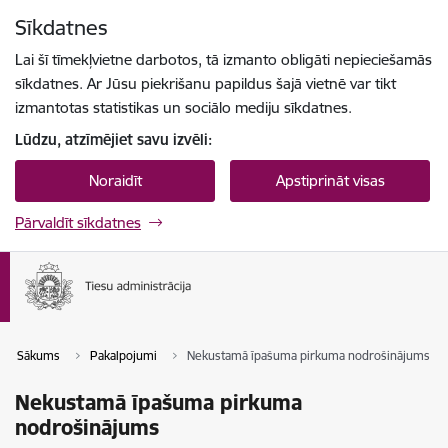
Pāriet uz lapas saturu
Sīkdatnes
Spied
lai meklētu
Enter
Lai šī tīmekļvietne darbotos, tā izmanto obligāti nepieciešamās
sīkdatnes. Ar Jūsu piekrišanu papildus šajā vietnē var tikt
izmantotas statistikas un sociālo mediju sīkdatnes.
Lūdzu, atzīmējiet savu izvēli:
Noraidīt
Apstiprināt visas
Pārvaldīt sīkdatnes
Sākums
Pakalpojumi
Nekustamā īpašuma pirkuma nodrošinājums
Nekustamā īpašuma pirkuma
nodrošinājums