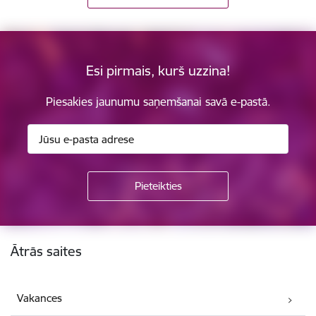
Esi pirmais, kurš uzzina!
Piesakies jaunumu saņemšanai savā e-pastā.
Kājene
Ātrās saites
Vakances