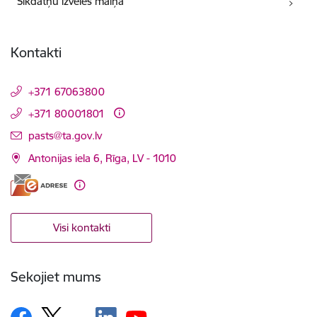
Sīkdatņu izvēles maiņa
Kontakti
+371 67063800
+371 80001801
E-pasts:
pasts@ta.gov.lv
Antonijas iela 6, Rīga, LV - 1010
Visi kontakti
Sekojiet mums