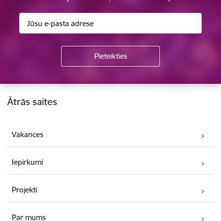
Kājene
Ātrās saites
Vakances
Iepirkumi
Projekti
Par mums