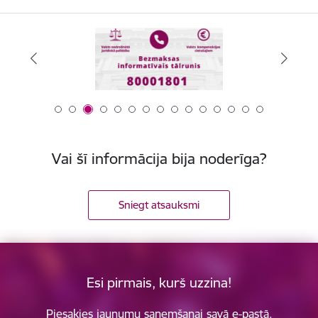
Vai šī informācija bija noderīga?
Sniegt atsauksmi
Esi pirmais, kurš uzzina!
Piesakies jaunumu saņemšanai savā e-pastā.