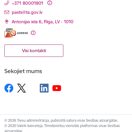
+371 80001801
E-pasts:
pasts@ta.gov.lv
Antonijas iela 6, Rīga, LV - 1010
Visi kontakti
Sekojiet mums
© 2026 Tiesu administrācija, publicētā satura visas tiesības aizsargātas.
© 2020 Valsts kanceleja, Tīmekļvietņu vienotās platformas visas tiesības
aizsargātas.