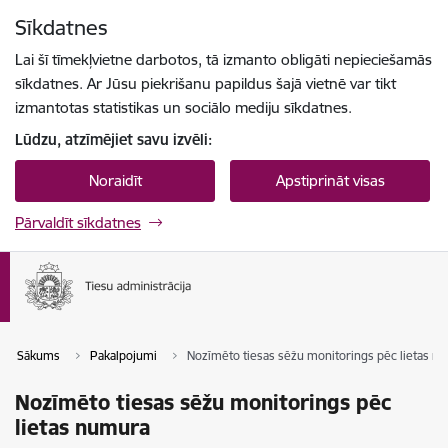
Pāriet uz lapas saturu
Sīkdatnes
Spied
lai meklētu
Enter
Lai šī tīmekļvietne darbotos, tā izmanto obligāti nepieciešamās
sīkdatnes. Ar Jūsu piekrišanu papildus šajā vietnē var tikt
izmantotas statistikas un sociālo mediju sīkdatnes.
Lūdzu, atzīmējiet savu izvēli:
Noraidīt
Apstiprināt visas
Pārvaldīt sīkdatnes
Sākums
Pakalpojumi
Nozīmēto tiesas sēžu monitorings pēc lietas n
Nozīmēto tiesas sēžu monitorings pēc
lietas numura