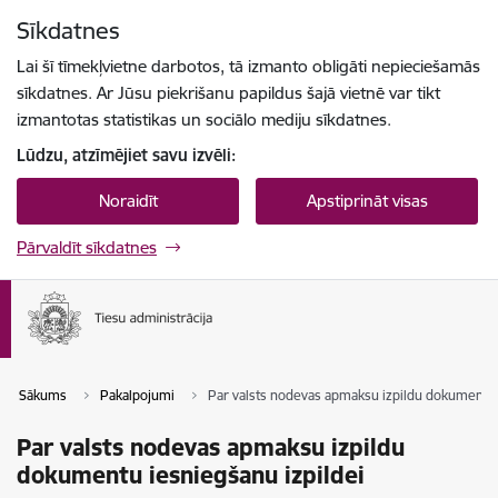
Pāriet uz lapas saturu
Sīkdatnes
Spied
lai meklētu
Enter
Lai šī tīmekļvietne darbotos, tā izmanto obligāti nepieciešamās
sīkdatnes. Ar Jūsu piekrišanu papildus šajā vietnē var tikt
izmantotas statistikas un sociālo mediju sīkdatnes.
Lūdzu, atzīmējiet savu izvēli:
Noraidīt
Apstiprināt visas
Pārvaldīt sīkdatnes
Sākums
Pakalpojumi
Par valsts nodevas apmaksu izpildu dokumentu 
Par valsts nodevas apmaksu izpildu
dokumentu iesniegšanu izpildei