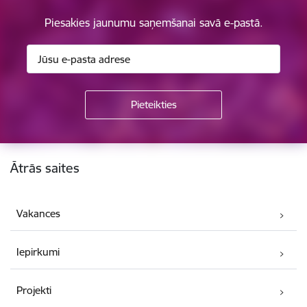
Piesakies jaunumu saņemšanai savā e-pastā.
Kājene
Ātrās saites
Vakances
Iepirkumi
Projekti