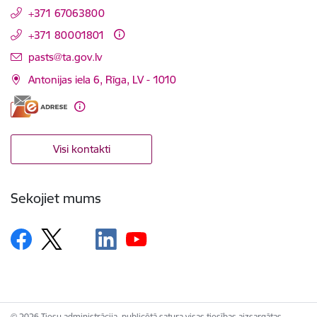
+371 67063800
+371 80001801
E-pasts:
pasts@ta.gov.lv
Antonijas iela 6, Rīga, LV - 1010
Visi kontakti
Sekojiet mums
© 2026 Tiesu administrācija, publicētā satura visas tiesības aizsargātas.