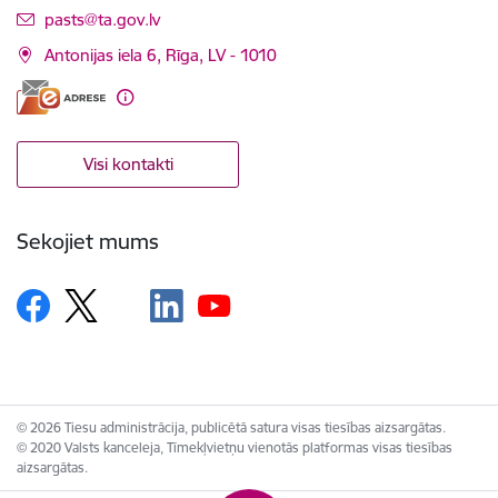
E-pasts:
pasts@ta.gov.lv
Antonijas iela 6, Rīga, LV - 1010
Visi kontakti
Sekojiet mums
© 2026 Tiesu administrācija, publicētā satura visas tiesības aizsargātas.
© 2020 Valsts kanceleja, Tīmekļvietņu vienotās platformas visas tiesības
aizsargātas.