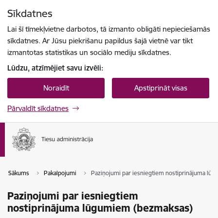
Pāriet uz lapas saturu
Sīkdatnes
Spied
lai meklētu
Enter
Lai šī tīmekļvietne darbotos, tā izmanto obligāti nepieciešamās
sīkdatnes. Ar Jūsu piekrišanu papildus šajā vietnē var tikt
izmantotas statistikas un sociālo mediju sīkdatnes.
Lūdzu, atzīmējiet savu izvēli:
Noraidīt
Apstiprināt visas
Pārvaldīt sīkdatnes
Sākums
Pakalpojumi
Paziņojumi par iesniegtiem nostiprinājuma lū
Paziņojumi par iesniegtiem
nostiprinājuma lūgumiem (bezmaksas)