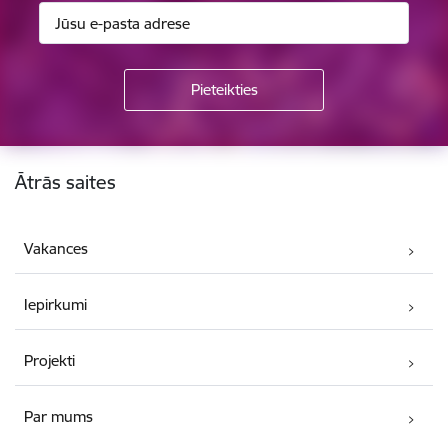
Kājene
Ātrās saites
Vakances
Iepirkumi
Projekti
Par mums