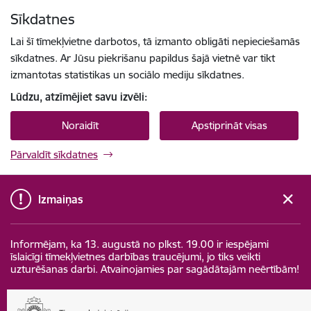
Pāriet uz lapas saturu
Sīkdatnes
Spied
lai meklētu
Enter
Lai šī tīmekļvietne darbotos, tā izmanto obligāti nepieciešamās
sīkdatnes. Ar Jūsu piekrišanu papildus šajā vietnē var tikt
izmantotas statistikas un sociālo mediju sīkdatnes.
Lūdzu, atzīmējiet savu izvēli:
Noraidīt
Apstiprināt visas
Pārvaldīt sīkdatnes
Izmaiņas
Informējam, ka 13. augustā no plkst. 19.00 ir iespējami
īslaicīgi tīmekļvietnes darbības traucējumi, jo tiks veikti
uzturēšanas darbi. Atvainojamies par sagādātajām neērtībām!