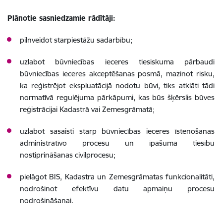
Plānotie sasniedzamie rādītāji:
pilnveidot starpiestāžu sadarbību;
uzlabot būvniecības ieceres tiesiskuma pārbaudi
būvniecības ieceres akceptēšanas posmā, mazinot risku,
ka reģistrējot ekspluatācijā nodotu būvi, tiks atklāti tādi
normatīvā regulējuma pārkāpumi, kas būs šķērslis būves
reģistrācijai Kadastrā vai Zemesgrāmatā;
uzlabot sasaisti starp būvniecības ieceres īstenošanas
administratīvo procesu un īpašuma tiesību
nostiprināšanas civilprocesu;
pielāgot BIS, Kadastra un Zemesgrāmatas funkcionalitāti,
nodrošinot efektīvu datu apmaiņu procesu
nodrošināšanai.