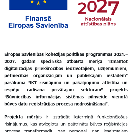
Eiropas Savienības kohēzijas politikas programmas 2021.–
2027. gadam specifiskā atbalsta mērķa “Izmantot
digitalizācijas priekšrocības iedzīvotājiem, uzņēmumiem,
pētniecības organizācijām un publiskajām iestādēm”
pasākuma “IKT risinājumu un pakalpojumu attīstība un
iespēju radīšana privātajam sektoram” projekts
“Būvniecības informācijas sistēmas pilnveide vienotā
būves datu reģistrācijas procesa nodrošināšanai”.
Projekta mērķis
ir izstrādāt ilgtermiņā funkcionējošus
risinājumus, kas atvieglotu un paātrinātu būves reģistrācijas
procesa transformāciju gan personai, gan iesaistītajām