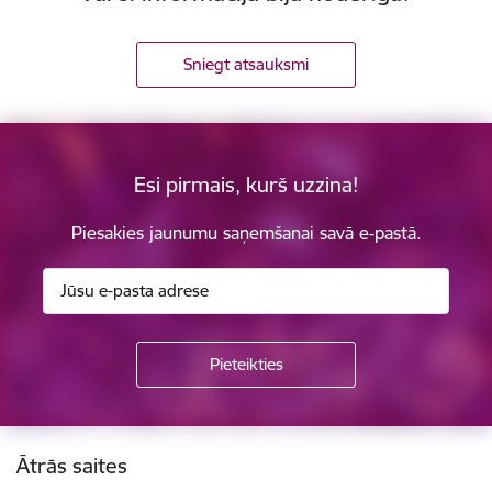
Sniegt atsauksmi
Esi pirmais, kurš uzzina!
Piesakies jaunumu saņemšanai savā e-pastā.
Kājene
Ātrās saites