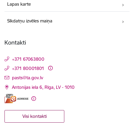
Lapas karte
Sīkdatņu izvēles maiņa
Kontakti
+371 67063800
+371 80001801
E-pasts:
pasts@ta.gov.lv
Antonijas iela 6, Rīga, LV - 1010
Visi kontakti