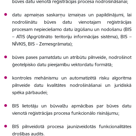
būves datu vienotā reģistrācijas procesa nodrošināšanai;
datu apmaiņas saskarņu izmaiņas un papildinājumi, lai
nodrošinātu būves datu vienotajam reģistrācijas
procesam nepieciešamo datu izgūšanu un nodošanu (BIS
– ATIS (Apgrūtināto teritoriju informācijas sistēma), BIS –
NĪVKIS, BIS – Zemesgrāmata);
būves pases pamatdatu un atribūtu pilnveide, nodrošinot
ģeotelpisko datu pieejamību vektordatu formātā;
kontroles mehānismu un automatizētā risku algoritma
pilnveide datu kvalitātes nodrošināšanai un juridiskā
spēka pārbaudei;
BIS lietotāju un būvvalžu apmācības par būves datu
vienotā reģistrācijas procesa funkcionālo risinājumu;
BIS pilnveidotā procesa jaunizveidotās funkcionalitātes
drošības audits.