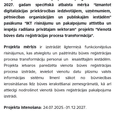
2027. gadam specifiskā atbalsta mērķa “Izmantot
digitalizācijas priekšrocības iedzīvotājiem, uzņēmumiem,
pētniecības organizācijām un publiskajām iestādēm”
pasākuma “IKT risinājumu un pakalpojumu attīstība un
iespēju radīšana privātajam sektoram” projekts “Vienotā
būves datu reģistrācijas procesa transformācija”.
Projekta mērķis
ir izstrādāt ilgtermiņā funkcionējošus
risinājumus, kas atvieglotu un paātrinātu būves reģistrācijas
procesa transformāciju personai un iesaistītajām iestādēm.
Projekta ietvaros paredzēta vienota būves reģistrācijas
procesa izstrāde, ieviešot vienotu datu plūsmu valsts
informācijas sistēmu līmenī sākot no būvniecības
ierosināšanas līdz būves ierakstīšanai zemesgrāmatā, kā arī
attiecīgi nodrošinot vienotā būves reģistrācijas pakalpojuma
izstrādi.
Projekta īstenošana:
24.07.2025.-31.12.2027.