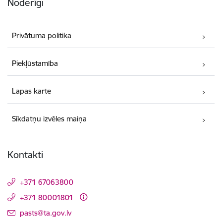
Noderīgi
Privātuma politika
Piekļūstamība
Lapas karte
Sīkdatņu izvēles maiņa
Kontakti
+371 67063800
+371 80001801
E-pasts:
pasts@ta.gov.lv