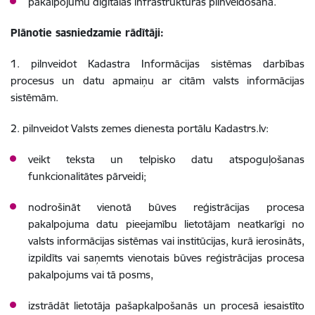
pakalpojumu digitālās infrastruktūras pilnveidošana.
Plānotie sasniedzamie rādītāji:
1. pilnveidot Kadastra Informācijas sistēmas darbības
procesus un datu apmaiņu ar citām valsts informācijas
sistēmām.
2. pilnveidot Valsts zemes dienesta portālu Kadastrs.lv:
veikt teksta un telpisko datu atspoguļošanas
funkcionalitātes pārveidi;
nodrošināt vienotā būves reģistrācijas procesa
pakalpojuma datu pieejamību lietotājam neatkarīgi no
valsts informācijas sistēmas vai institūcijas, kurā ierosināts,
izpildīts vai saņemts vienotais būves reģistrācijas procesa
pakalpojums vai tā posms,
izstrādāt lietotāja pašapkalpošanās un procesā iesaistīto