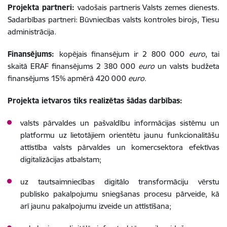
Projekta partneri:
vadošais partneris Valsts zemes dienests.
Sadarbības partneri: Būvniecības valsts kontroles birojs, Tiesu
administrācija.
Finansējums:
kopējais finansējum ir 2 800 000
euro
, tai
skaitā ERAF finansējums 2 380 000
euro
un valsts budžeta
finansējums 15% apmērā 420 000
euro
.
Projekta ietvaros tiks realizētas šādas darbības:
valsts pārvaldes un pašvaldību informācijas sistēmu un
platformu uz lietotājiem orientētu jaunu funkcionalitāšu
attīstība valsts pārvaldes un komercsektora efektīvas
digitalizācijas atbalstam;
uz tautsaimniecības digitālo transformāciju vērstu
publisko pakalpojumu sniegšanas procesu pārveide, kā
arī jaunu pakalpojumu izveide un attīstīšana;