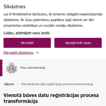
Pāriet uz lapas saturu
Sīkdatnes
Spied
lai meklētu
Enter
Lai šī tīmekļvietne darbotos, tā izmanto obligāti nepieciešamās
sīkdatnes. Ar Jūsu piekrišanu papildus šajā vietnē var tikt
izmantotas statistikas un sociālo mediju sīkdatnes.
Lūdzu, atzīmējiet savu izvēli:
Noraidīt
Apstiprināt visas
Pārvaldīt sīkdatnes
Sākums
Vienotā būves datu reģistrācijas procesa transformācija
Vienotā būves datu reģistrācijas procesa
transformācija