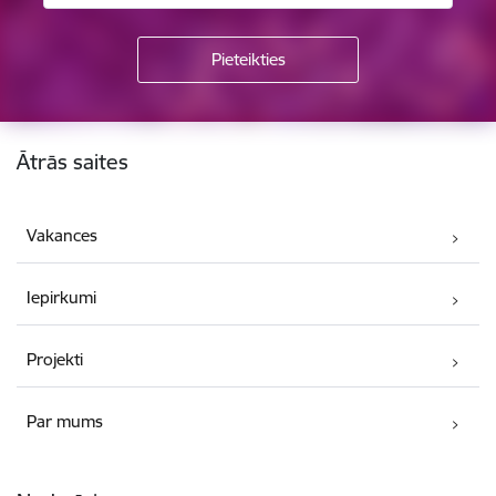
Kājene
Ātrās saites
Vakances
Iepirkumi
Projekti
Par mums