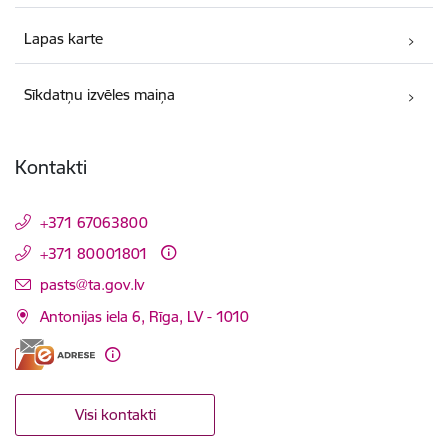
Lapas karte
Sīkdatņu izvēles maiņa
Kontakti
+371 67063800
+371 80001801
E-pasts:
pasts@ta.gov.lv
Antonijas iela 6, Rīga, LV - 1010
Visi kontakti