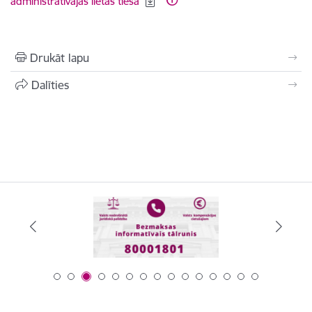
administratīvajās lietās tiesā
Drukāt lapu
Dalīties