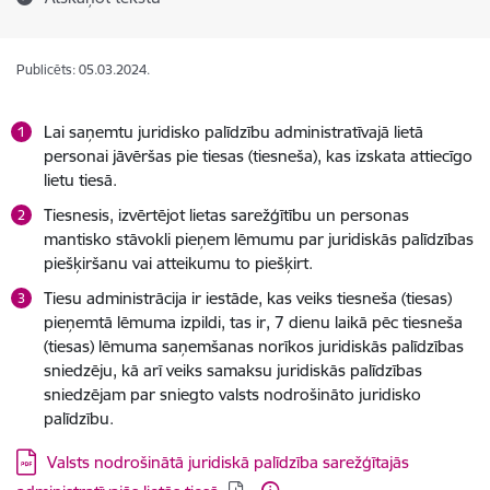
Publicēts: 05.03.2024.
Lai saņemtu juridisko palīdzību administratīvajā lietā
personai jāvēršas pie tiesas (tiesneša), kas izskata attiecīgo
lietu tiesā.
Tiesnesis, izvērtējot lietas sarežģītību un personas
mantisko stāvokli pieņem lēmumu par juridiskās palīdzības
piešķiršanu vai atteikumu to piešķirt.
Tiesu administrācija ir iestāde, kas veiks tiesneša (tiesas)
pieņemtā lēmuma izpildi, tas ir, 7 dienu laikā pēc tiesneša
(tiesas) lēmuma saņemšanas norīkos juridiskās palīdzības
sniedzēju, kā arī veiks samaksu juridiskās palīdzības
sniedzējam par sniegto valsts nodrošināto juridisko
palīdzību.
Lejupielādēt:
Valsts nodrošinātā juridiskā palīdzība sarežģītajās