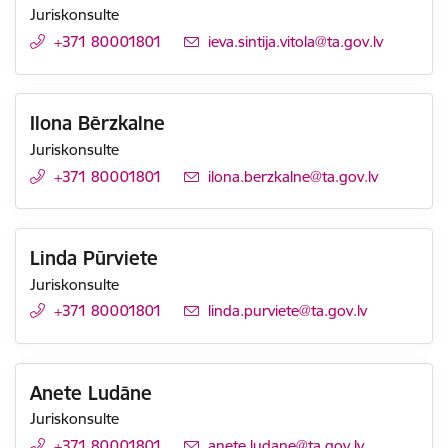
Juriskonsulte
+371 80001801
E-pasts:
ieva.sintija.vitola@ta.gov.lv
Ilona Bērzkalne
Juriskonsulte
+371 80001801
E-pasts:
ilona.berzkalne@ta.gov.lv
Linda Pūrviete
Juriskonsulte
+371 80001801
E-pasts:
linda.purviete@ta.gov.lv
Anete Ludāne
Juriskonsulte
+371 80001801
E-pasts:
anete.ludane@ta.gov.lv