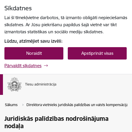
Pāriet uz lapas saturu
Sīkdatnes
Spied
lai meklētu
Enter
Lai šī tīmekļvietne darbotos, tā izmanto obligāti nepieciešamās
sīkdatnes. Ar Jūsu piekrišanu papildus šajā vietnē var tikt
izmantotas statistikas un sociālo mediju sīkdatnes.
Lūdzu, atzīmējiet savu izvēli:
Noraidīt
Apstiprināt visas
Pārvaldīt sīkdatnes
Sākums
Direktora vietnieks juridiskās palīdzības un valsts kompensācijas
Juridiskās palīdzības nodrošinājuma
nodaļa