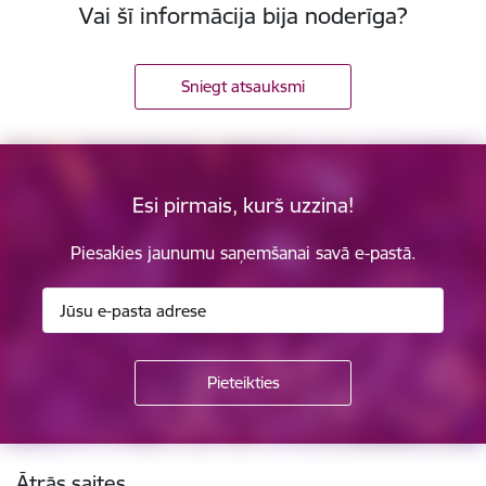
Vai šī informācija bija noderīga?
Sniegt atsauksmi
Esi pirmais, kurš uzzina!
Piesakies jaunumu saņemšanai savā e-pastā.
Kājene
Ātrās saites