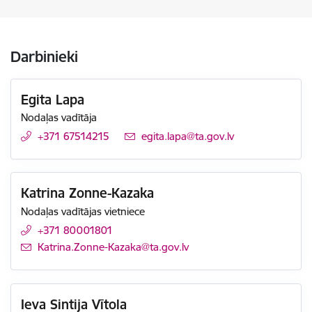
Darbinieki
Egita Lapa
Nodaļas vadītāja
+371 67514215
E-pasts:
egita.lapa@ta.gov.lv
Katrina Zonne-Kazaka
Nodaļas vadītājas vietniece
+371 80001801
E-pasts:
Katrina.Zonne-Kazaka@ta.gov.lv
Ieva Sintija Vītola