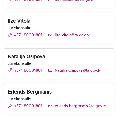
Ilze Vītola
Juriskonsulte
+371 80001801
E-pasts:
Ilze.Vitola@ta.gov.lv
Natālija Osipova
Juriskonsulte
+371 80001801
E-pasts:
Natalija.Osipova@ta.gov.lv
Erlends Bergmanis
Juriskonsults
+371 80001801
E-pasts:
erlends.bergmanis@ta.gov.lv