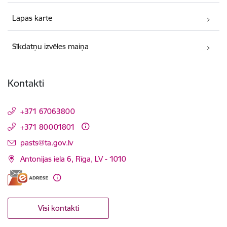
Lapas karte
Sīkdatņu izvēles maiņa
Kontakti
+371 67063800
+371 80001801
E-pasts:
pasts@ta.gov.lv
Antonijas iela 6, Rīga, LV - 1010
Visi kontakti