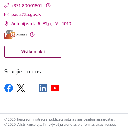
+371 80001801
E-pasts:
pasts@ta.gov.lv
Antonijas iela 6, Rīga, LV - 1010
Visi kontakti
Sekojiet mums
© 2026 Tiesu administrācija, publicētā satura visas tiesības aizsargātas.
© 2020 Valsts kanceleja, Tīmekļvietņu vienotās platformas visas tiesības