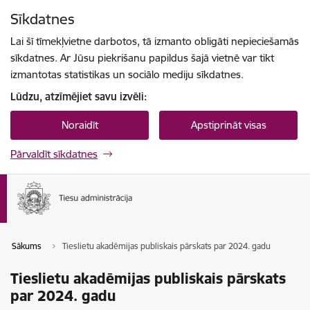
Pāriet uz lapas saturu
Sīkdatnes
Spied
lai meklētu
Enter
Lai šī tīmekļvietne darbotos, tā izmanto obligāti nepieciešamās
sīkdatnes. Ar Jūsu piekrišanu papildus šajā vietnē var tikt
izmantotas statistikas un sociālo mediju sīkdatnes.
Lūdzu, atzīmējiet savu izvēli:
Noraidīt
Apstiprināt visas
Pārvaldīt sīkdatnes
Sākums
Tieslietu akadēmijas publiskais pārskats par 2024. gadu
Tieslietu akadēmijas publiskais pārskats
par 2024. gadu