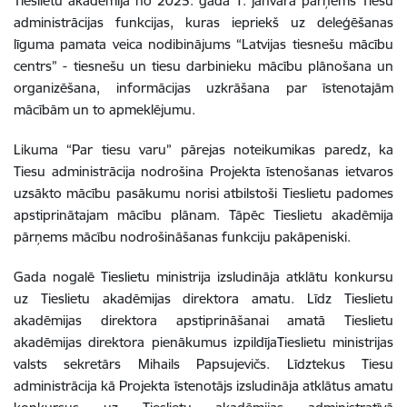
Tieslietu akadēmija no 2025. gada 1. janvāra pārņems Tiesu
administrācijas funkcijas, kuras iepriekš uz deleģēšanas
līguma pamata veica nodibinājums “Latvijas tiesnešu mācību
centrs” - tiesnešu un tiesu darbinieku mācību plānošana un
organizēšana, informācijas uzkrāšana par īstenotajām
mācībām un to apmeklējumu.
Likuma “Par tiesu varu” pārejas noteikumikas paredz, ka
Tiesu administrācija nodrošina Projekta īstenošanas ietvaros
uzsākto mācību pasākumu norisi atbilstoši Tieslietu padomes
apstiprinātajam mācību plānam. Tāpēc Tieslietu akadēmija
pārņems mācību nodrošināšanas funkciju pakāpeniski.
Gada nogalē Tieslietu ministrija izsludināja atklātu konkursu
uz Tieslietu akadēmijas direktora amatu. Līdz Tieslietu
akadēmijas direktora apstiprināšanai amatā Tieslietu
akadēmijas direktora pienākumus izpildījaTieslietu ministrijas
valsts sekretārs Mihails Papsujevičs. Līdztekus Tiesu
administrācija kā Projekta īstenotājs izsludināja atklātus amatu