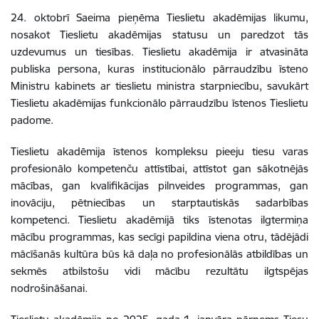
24. oktobrī Saeima pieņēma Tieslietu akadēmijas likumu,
nosakot Tieslietu akadēmijas statusu un paredzot tās
uzdevumus un tiesības. Tieslietu akadēmija ir atvasināta
publiska persona, kuras institucionālo pārraudzību īsteno
Ministru kabinets ar tieslietu ministra starpniecību, savukārt
Tieslietu akadēmijas funkcionālo pārraudzību īstenos Tieslietu
padome.
Tieslietu akadēmija īstenos kompleksu pieeju tiesu varas
profesionālo kompetenču attīstībai, attīstot gan sākotnējās
mācības, gan kvalifikācijas pilnveides programmas, gan
inovāciju, pētniecības un starptautiskās sadarbības
kompetenci. Tieslietu akadēmijā tiks īstenotas ilgtermiņa
mācību programmas, kas secīgi papildina viena otru, tādējādi
mācīšanās kultūra būs kā daļa no profesionālās atbildības un
sekmēs atbilstošu vidi mācību rezultātu ilgtspējas
nodrošināšanai.