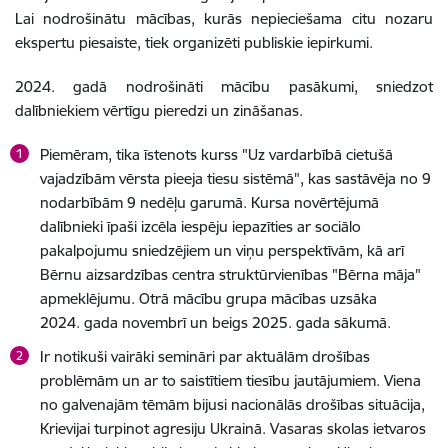
Lai nodrošinātu mācības, kurās nepieciešama citu nozaru
ekspertu piesaiste, tiek organizēti publiskie iepirkumi.
2024. gadā nodrošināti mācību pasākumi, sniedzot
dalībniekiem vērtīgu pieredzi un zināšanas.
Piemēram, tika īstenots kurss "Uz vardarbībā cietušā
vajadzībām vērsta pieeja tiesu sistēmā", kas sastāvēja no 9
nodarbībām 9 nedēļu garumā. Kursa novērtējumā
dalībnieki īpaši izcēla iespēju iepazīties ar sociālo
pakalpojumu sniedzējiem un viņu perspektīvām, kā arī
Bērnu aizsardzības centra struktūrvienības "Bērna māja"
apmeklējumu. Otrā mācību grupa mācības uzsāka
2024. gada novembrī un beigs 2025. gada sākumā.
Ir notikuši vairāki semināri par aktuālām drošības
problēmām un ar to saistītiem tiesību jautājumiem. Viena
no galvenajām tēmām bijusi nacionālās drošības situācija,
Krievijai turpinot agresiju Ukrainā. Vasaras skolas ietvaros