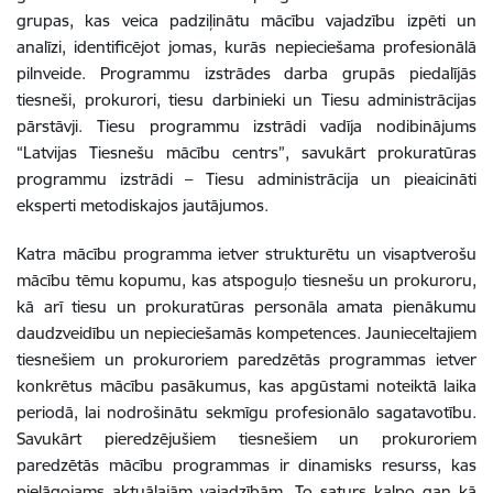
grupas, kas veica padziļinātu mācību vajadzību izpēti un
analīzi, identificējot jomas, kurās nepieciešama profesionālā
pilnveide. Programmu izstrādes darba grupās piedalījās
tiesneši, prokurori, tiesu darbinieki un Tiesu administrācijas
pārstāvji. Tiesu programmu izstrādi vadīja nodibinājums
“Latvijas Tiesnešu mācību centrs”, savukārt prokuratūras
programmu izstrādi – Tiesu administrācija un pieaicināti
eksperti metodiskajos jautājumos.
Katra mācību programma ietver strukturētu un visaptverošu
mācību tēmu kopumu, kas atspoguļo tiesnešu un prokuroru,
kā arī tiesu un prokuratūras personāla amata pienākumu
daudzveidību un nepieciešamās kompetences. Jaunieceltajiem
tiesnešiem un prokuroriem paredzētās programmas ietver
konkrētus mācību pasākumus, kas apgūstami noteiktā laika
periodā, lai nodrošinātu sekmīgu profesionālo sagatavotību.
Savukārt pieredzējušiem tiesnešiem un prokuroriem
paredzētās mācību programmas ir dinamisks resurss, kas
pielāgojams aktuālajām vajadzībām. To saturs kalpo gan kā