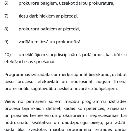
6) prokurora palīgiem, uzsākot darbu prokuratūrā,
7) tiesu darbiniekiem ar pieredzi,
8) prokurora palīgiem ar pieredzi,
9) vadītājiem tiesā un prokuratūrā,
10) izmeklētājiem starpdisciplināros jautājumos, kas būtiski
efektīvai tiesas spriešanai.
Programmas izstrādātas ar mērķi stiprināt tiesiskumu, uzlabot
tiesu procesu efektivitāti un nodrošināt augsta līmeņa
profesionālo sagatavotību tieslietu nozarē strādājošajiem.
Viens no pirmajiem soļiem mācību programmu izstrādes
procesā bija skaidri definēt, kādas kompetences, zināšanas
un prasmes tiesnešiem un prokuroriem ir nepieciešamas. Lai
nodrošinātu kvalitatīvu un daudzpusīgu pieeju, jau 2023.
gadā tika izveidotas mācību programmu izstrādes darba