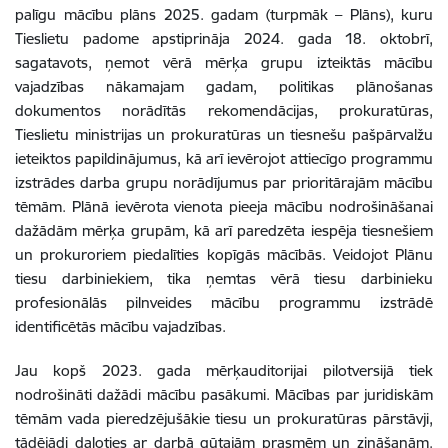
palīgu mācību plāns 2025. gadam (turpmāk – Plāns), kuru
Tieslietu padome apstiprināja 2024. gada 18. oktobrī,
sagatavots, ņemot vērā mērķa grupu izteiktās mācību
vajadzības nākamajam gadam, politikas plānošanas
dokumentos norādītās rekomendācijas, prokuratūras,
Tieslietu ministrijas un prokuratūras un tiesnešu pašpārvalžu
ieteiktos papildinājumus, kā arī ievērojot attiecīgo programmu
izstrādes darba grupu norādījumus par prioritārajām mācību
tēmām. Plānā ievērota vienota pieeja mācību nodrošināšanai
dažādām mērķa grupām, kā arī paredzēta iespēja tiesnešiem
un prokuroriem piedalīties kopīgās mācībās. Veidojot Plānu
tiesu darbiniekiem, tika ņemtas vērā tiesu darbinieku
profesionālās pilnveides mācību programmu izstrādē
identificētās mācību vajadzības.
Jau kopš 2023. gada mērķauditorijai pilotversijā tiek
nodrošināti dažādi mācību pasākumi. Mācības par juridiskām
tēmām vada pieredzējušākie tiesu un prokuratūras pārstāvji,
tādējādi daloties ar darbā gūtajām prasmēm un zināšanām.