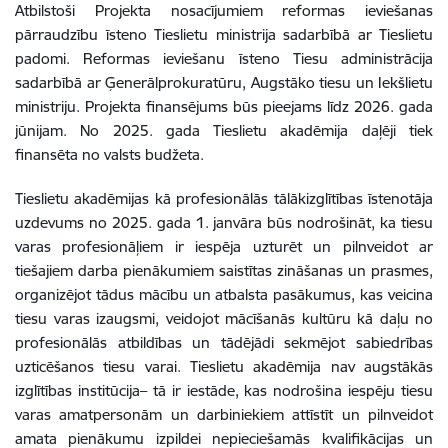
Atbilstoši Projekta nosacījumiem reformas ieviešanas
pārraudzību īsteno Tieslietu ministrija sadarbībā ar Tieslietu
padomi. Reformas ieviešanu īsteno Tiesu administrācija
sadarbībā ar Ģenerālprokuratūru, Augstāko tiesu un Iekšlietu
ministriju. Projekta finansējums būs pieejams līdz 2026. gada
jūnijam. No 2025. gada Tieslietu akadēmija daļēji tiek
finansēta no valsts budžeta.
Tieslietu akadēmijas kā profesionālās tālākizglītības īstenotāja
uzdevums no 2025. gada 1. janvāra būs nodrošināt, ka tiesu
varas profesionāļiem ir iespēja uzturēt un pilnveidot ar
tiešajiem darba pienākumiem saistītas zināšanas un prasmes,
organizējot tādus mācību un atbalsta pasākumus, kas veicina
tiesu varas izaugsmi, veidojot mācīšanās kultūru kā daļu no
profesionālās atbildības un tādējādi sekmējot sabiedrības
uzticēšanos tiesu varai. Tieslietu akadēmija nav augstākās
izglītības institūcija– tā ir iestāde, kas nodrošina iespēju tiesu
varas amatpersonām un darbiniekiem attīstīt un pilnveidot
amata pienākumu izpildei nepieciešamās kvalifikācijas un