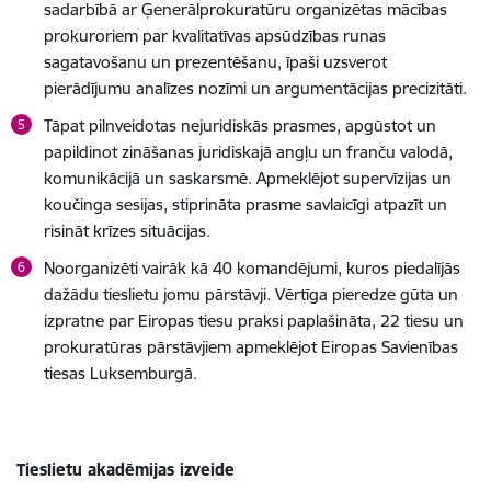
sadarbībā ar Ģenerālprokuratūru organizētas mācības
prokuroriem par kvalitatīvas apsūdzības runas
sagatavošanu un prezentēšanu, īpaši uzsverot
pierādījumu analīzes nozīmi un argumentācijas precizitāti.
Tāpat pilnveidotas nejuridiskās prasmes, apgūstot un
papildinot zināšanas juridiskajā angļu un franču valodā,
komunikācijā un saskarsmē. Apmeklējot supervīzijas un
koučinga sesijas, stiprināta prasme savlaicīgi atpazīt un
risināt krīzes situācijas.
Noorganizēti vairāk kā 40 komandējumi, kuros piedalījās
dažādu tieslietu jomu pārstāvji. Vērtīga pieredze gūta un
izpratne par Eiropas tiesu praksi paplašināta, 22 tiesu un
prokuratūras pārstāvjiem apmeklējot Eiropas Savienības
tiesas Luksemburgā.
Tieslietu akadēmijas izveide