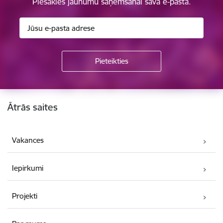
Piesakies jaunumu saņemšanai savā e-pastā.
Kājene
Ātrās saites
Vakances
Iepirkumi
Projekti