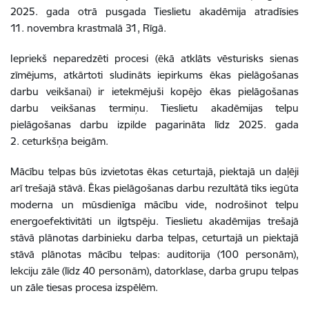
2025. gada otrā pusgada Tieslietu akadēmija atradīsies
11. novembra krastmalā 31, Rīgā.
Iepriekš neparedzēti procesi
(ēkā atklāts vēsturisks sienas
zīmējums, atkārtoti sludināts iepirkums ēkas pielāgošanas
darbu veikšanai)
ir ietekmējuši kopējo
ēkas pielāgošanas
darbu veikšanas termiņu. Tieslietu akadēmijas telpu
pielāgošanas darbu izpilde pagarināta līdz 2025. gada
2. ceturkšņa beigām.
Mācību telpas būs izvietotas ēkas ceturtajā, piektajā un daļēji
arī trešajā stāvā. Ēkas pielāgošanas darbu rezultātā tiks iegūta
moderna un mūsdienīga mācību vide, nodrošinot telpu
energoefektivitāti un ilgtspēju. Tieslietu akadēmijas trešajā
stāvā plānotas darbinieku darba telpas, ceturtajā un piektajā
stāvā plānotas mācību telpas: auditorija (100 personām),
lekciju zāle (līdz 40 personām), datorklase, darba grupu telpas
un zāle tiesas procesa izspēlēm.