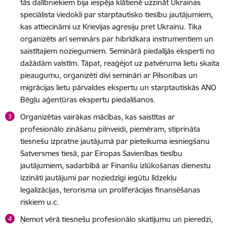
tās dalībniekiem bija iespēja klātienē uzzināt Ukrainas
speciālista viedokli par starptautisko tiesību jautājumiem,
kas attiecināmi uz Krievijas agresiju pret Ukrainu. Tika
organizēts arī seminārs par hibrīdkara instrumentiem un
saistītajiem noziegumiem. Seminārā piedalījās eksperti no
dažādām valstīm. Tāpat, reaģējot uz patvēruma lietu skaita
pieaugumu, organizēti divi semināri ar Pilsonības un
migrācijas lietu pārvaldes ekspertu un starptautiskās ANO
Bēgļu aģentūras ekspertu piedalīšanos.
Organizētas vairākas mācības, kas saistītas ar
profesionālo zināšanu pilnveidi, piemēram, stiprināta
tiesnešu izpratne jautājumā par pieteikuma iesniegšanu
Satversmes tiesā, par Eiropas Savienības tiesību
jautājumiem, sadarbībā ar Finanšu izlūkošanas dienestu
izzināti jautājumi par noziedzīgi iegūtu līdzekļu
legalizācijas, terorisma un proliferācijas finansēšanas
riskiem u.c.
Ņemot vērā tiesnešu profesionālo skatījumu un pieredzi,