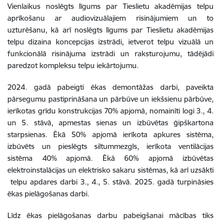
Vienlaikus
noslēgts līgums
par Tieslietu akadēmijas telpu
aprīkošanu ar audiovizuālajiem risinājumiem un to
uzturēšanu, kā arī noslēgts līgums par Tieslietu akadēmijas
telpu dizaina koncepcijas izstrādi, ietverot telpu vizuālā un
funkcionālā risinājuma izstrādi un raksturojumu, tādējādi
paredzot kompleksu telpu iekārtojumu.
2024. gadā pabeigti ēkas demontāžas darbi, paveikta
pārsegumu pastiprināšana un pārbūve un iekšsienu pārbūve,
ierīkotas grīdu konstrukcijas 70% apjomā, nomainīti logi 3., 4.
un 5. stāvā, apmestas sienas un izbūvētas ģipškartona
starpsienas. Ēkā 50% apjomā ierīkota apkures sistēma,
izbūvēts un pieslēgts siltummezgls, ierīkota ventilācijas
sistēma 40% apjomā. Ēkā 60% apjomā izbūvētas
elektroinstalācijas un elektrisko sakaru sistēmas, kā arī uzsākti
telpu apdares darbi 3., 4., 5. stāvā. 2025. gadā turpināsies
ēkas pielāgošanas darbi.
Līdz ēkas pielāgošanas darbu pabeigšanai mācības tiks