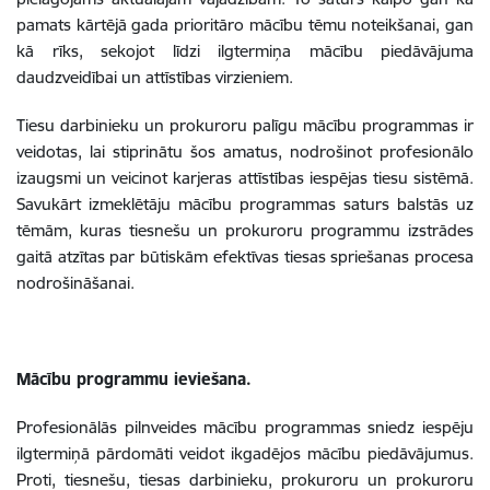
pamats kārtējā gada prioritāro mācību tēmu noteikšanai, gan
kā rīks, sekojot līdzi ilgtermiņa mācību piedāvājuma
daudzveidībai un attīstības virzieniem.
Tiesu darbinieku un prokuroru palīgu mācību programmas ir
veidotas, lai stiprinātu šos amatus, nodrošinot profesionālo
izaugsmi un veicinot karjeras attīstības iespējas tiesu sistēmā.
Savukārt izmeklētāju mācību programmas saturs balstās uz
tēmām, kuras tiesnešu un prokuroru programmu izstrādes
gaitā atzītas par būtiskām efektīvas tiesas spriešanas procesa
nodrošināšanai.
Mācību programmu ieviešana.
Profesionālās pilnveides mācību programmas sniedz iespēju
ilgtermiņā pārdomāti veidot ikgadējos mācību piedāvājumus.
Proti, tiesnešu, tiesas darbinieku, prokuroru un prokuroru