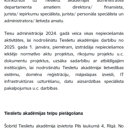
konkursus uz Tieslietu akadēmijas administratīvā
departamenta amatiem: direktora/ finansista,
jurista/ iepirkumu speciālista, jurista/ personāla speciālista un
administratora/ lietveža amatu.
Tiesu administrācija 2024. gadā veica visas nepieciešamās
aktivitātes, lai nodrošinātu Tieslietu akadēmijas darbību no
2025. gada 1. janvāra, piemēram, izstrādāja nepieciešamos
iekšējo normatīvo aktu projektus, rīkojumu projektu u.c.
dokumentu projektus, uzsāka sadarbību ar atbildīgajām
institūcijām, lai nodrošinātu Tieslietu akadēmijai lietvedības
sistēmu, domēna reģistrāciju, mājaslapas izveidi, IT
infrastruktūras uzturēšanu, datu aizsardzības speciālista
pakalpojumus u.c. darbības.
Tieslietu akadēmijas telpu pielāgošana
Šobrīd Tieslietu akadēmija izvietota Pils laukumā 4, Rīgā. No