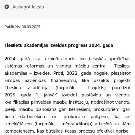
Atskaņot tekstu
Publicēts: 06.03.2025.
Tieslietu akadēmijas izveides progress 2024. gadā
2024. gadā tika turpināts darbs pie tiesiskās apmācības
sistēmas reformas un vienota mācību centra – Tieslietu
akadēmijas – izveides. Proti, 2022. gada nogalē, piesaistot
Eiropas Savienības finansējumu, tika uzsākts projekts
“Tieslietu akadēmija” (turpmāk – Projekts), paredzot
2025. gada 1. janvārī
izveidot pastāvīgu un vienotu
kvalifikācijas pilnveides mācību institūciju, nodrošinot vienotu
pieeju mācību plānošanā gan tiesnešiem, prokuroriem, gan
tiesu darbiniekiem un prokuroru palīgiem, kā arī
izmeklētājiem (turpmāk – mērķauditorija) attiecībā uz tām
kompetencēm, kas būtiskas tiesas procesu efektīvai norisei.