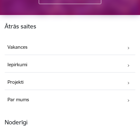
Kājene
Ātrās saites
Vakances
Iepirkumi
Projekti
Par mums
Noderīgi