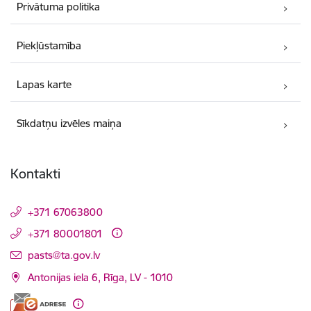
Privātuma politika
Piekļūstamība
Lapas karte
Sīkdatņu izvēles maiņa
Kontakti
+371 67063800
+371 80001801
E-pasts:
pasts@ta.gov.lv
Antonijas iela 6, Rīga, LV - 1010