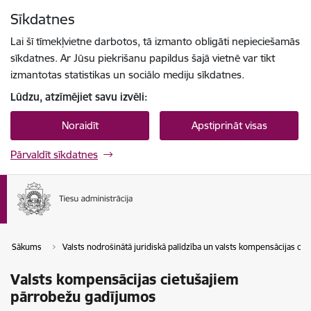
Pāriet uz lapas saturu
Sīkdatnes
Spied
lai meklētu
Enter
Lai šī tīmekļvietne darbotos, tā izmanto obligāti nepieciešamās
sīkdatnes. Ar Jūsu piekrišanu papildus šajā vietnē var tikt
izmantotas statistikas un sociālo mediju sīkdatnes.
Lūdzu, atzīmējiet savu izvēli:
Noraidīt
Apstiprināt visas
Pārvaldīt sīkdatnes
Sākums
Valsts nodrošinātā juridiskā palīdzība un valsts kompensācijas cie
Valsts kompensācijas cietušajiem
pārrobežu gadījumos