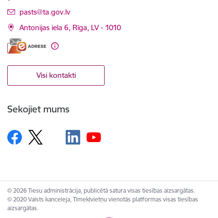
E-pasts:
pasts@ta.gov.lv
Antonijas iela 6, Rīga, LV - 1010
Visi kontakti
Sekojiet mums
© 2026 Tiesu administrācija, publicētā satura visas tiesības aizsargātas.
© 2020 Valsts kanceleja, Tīmekļvietņu vienotās platformas visas tiesības
aizsargātas.