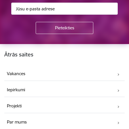
Kājene
Ātrās saites
Vakances
Iepirkumi
Projekti
Par mums