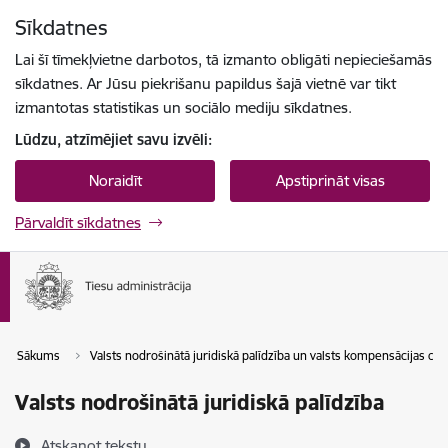
Pāriet uz lapas saturu
Sīkdatnes
Spied
lai meklētu
Enter
Lai šī tīmekļvietne darbotos, tā izmanto obligāti nepieciešamās
sīkdatnes. Ar Jūsu piekrišanu papildus šajā vietnē var tikt
izmantotas statistikas un sociālo mediju sīkdatnes.
Lūdzu, atzīmējiet savu izvēli:
Noraidīt
Apstiprināt visas
Pārvaldīt sīkdatnes
Sākums
Valsts nodrošinātā juridiskā palīdzība un valsts kompensācijas cie
Valsts nodrošinātā juridiskā palīdzība
Atskaņot tekstu