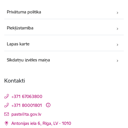
Privātuma politika
Piekļūstamība
Lapas karte
Sīkdatņu izvēles maiņa
Kontakti
+371 67063800
+371 80001801
E-pasts:
pasts@ta.gov.lv
Antonijas iela 6, Rīga, LV - 1010