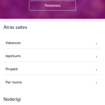
Kājene
Ātrās saites
Vakances
Iepirkumi
Projekti
Par mums
Noderīgi