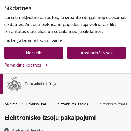
Pāriet uz lapas saturu
Sīkdatnes
Spied
lai meklētu
Enter
Lai šī tīmekļvietne darbotos, tā izmanto obligāti nepieciešamās
sīkdatnes. Ar Jūsu piekrišanu papildus šajā vietnē var tikt
izmantotas statistikas un sociālo mediju sīkdatnes.
Lūdzu, atzīmējiet savu izvēli:
Noraidīt
Apstiprināt visas
Pārvaldīt sīkdatnes
Sākums
Pakalpojumi
Elektroniskās izsoles
Elektronisko izsoļu p
Elektronisko izsoļu pakalpojumi
Atskaņot tekstu