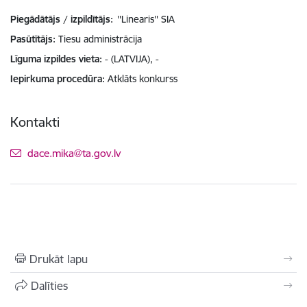
Piegādātājs / izpildītājs:
''Linearis'' SIA
Pasūtītājs
Tiesu administrācija
Līguma izpildes vieta
- (LATVIJA), -
Iepirkuma procedūra
Atklāts konkurss
Kontakti
E-pasts:
dace.mika@ta.gov.lv
Drukāt lapu
Dalīties