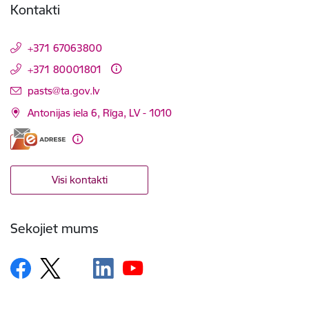
Kontakti
+371 67063800
+371 80001801
E-pasts:
pasts@ta.gov.lv
Antonijas iela 6, Rīga, LV - 1010
Visi kontakti
Sekojiet mums