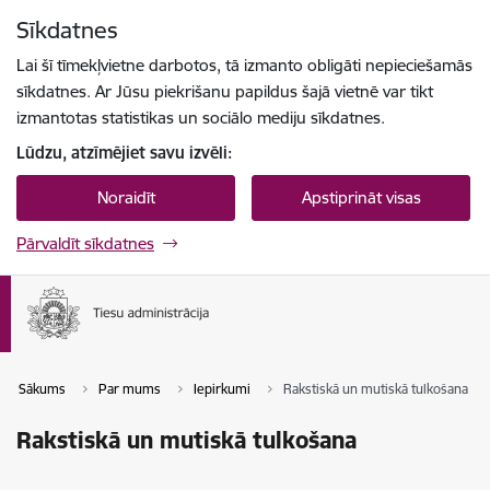
Pāriet uz lapas saturu
Sīkdatnes
Spied
lai meklētu
Enter
Lai šī tīmekļvietne darbotos, tā izmanto obligāti nepieciešamās
sīkdatnes. Ar Jūsu piekrišanu papildus šajā vietnē var tikt
izmantotas statistikas un sociālo mediju sīkdatnes.
Lūdzu, atzīmējiet savu izvēli:
Noraidīt
Apstiprināt visas
Pārvaldīt sīkdatnes
Sākums
Par mums
Iepirkumi
Rakstiskā un mutiskā tulkošana
Rakstiskā un mutiskā tulkošana