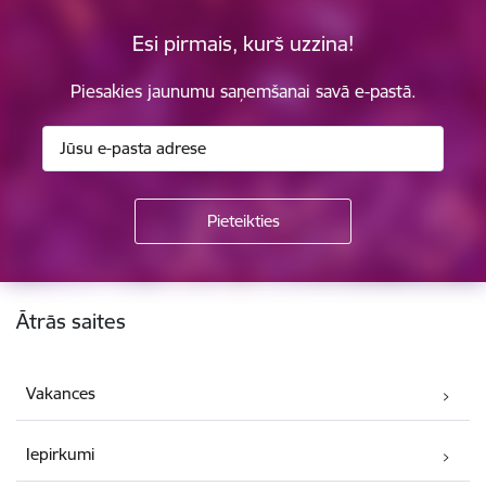
Esi pirmais, kurš uzzina!
Piesakies jaunumu saņemšanai savā e-pastā.
Kājene
Ātrās saites
Vakances
Iepirkumi