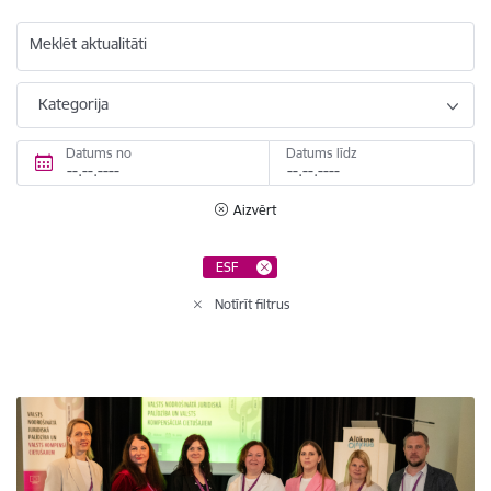
Meklēt aktualitāti
Kategorija
Datums no
Datums līdz
Aizvērt
ESF
Notīrīt filtrus