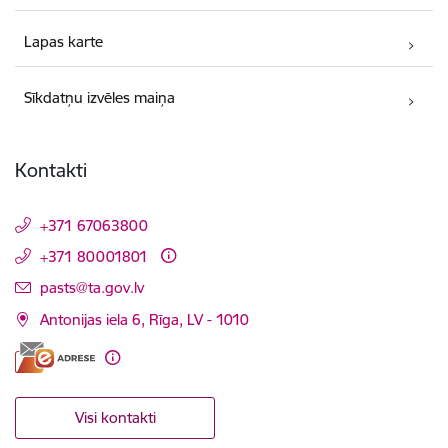
Lapas karte
Sīkdatņu izvēles maiņa
Kontakti
+371 67063800
+371 80001801
E-pasts:
pasts@ta.gov.lv
Antonijas iela 6, Rīga, LV - 1010
Visi kontakti