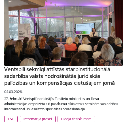
Ventspilī sekmīgi attīstās starpinstitucionālā
sadarbība valsts nodrošinātās juridiskās
palīdzības un kompensācijas cietušajiem jomā
04.03.2026.
27. februārī Ventspilī norisinājās Tieslietu ministrijas un Tiesu
administrācijas organizētais 8 pasākumu cikla otrais seminārs sabiedrības
informēšanai un iesaistīto speciālistu profesionālajai…
ESF
Informācija presei
Pieeja tiesiskumam
Lapošana