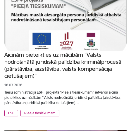
Aicinām pieteikties uz mācībām “Valsts
nodrošinātā juridiskā palīdzība kriminālprocesā
(pārstāvība, aizstāvība, valsts kompensācija
cietušajiem)”
16.03.2026.
Tiesu administrācija ESF+ projekta "Pieeja tiesiskumam" ietvaros aicina
pieteikties uz mācībām “Valsts nodrošinātā juridiskā palīdzība (aizstāvība,
pārstāvība un juridiskā palīdzība cietušajiem)…
ESF
Pieeja tiesiskumam