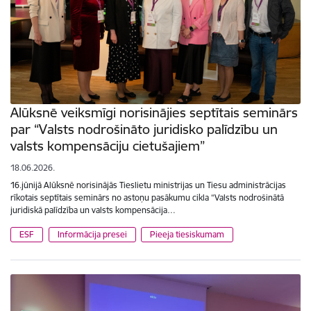
Alūksnē veiksmīgi norisinājies septītais seminārs
par “Valsts nodrošināto juridisko palīdzību un
valsts kompensāciju cietušajiem”
18.06.2026.
16.jūnijā Alūksnē norisinājās Tieslietu ministrijas un Tiesu administrācijas
rīkotais septītais seminārs no astoņu pasākumu cikla “Valsts nodrošinātā
juridiskā palīdzība un valsts kompensācija…
ESF
Informācija presei
Pieeja tiesiskumam