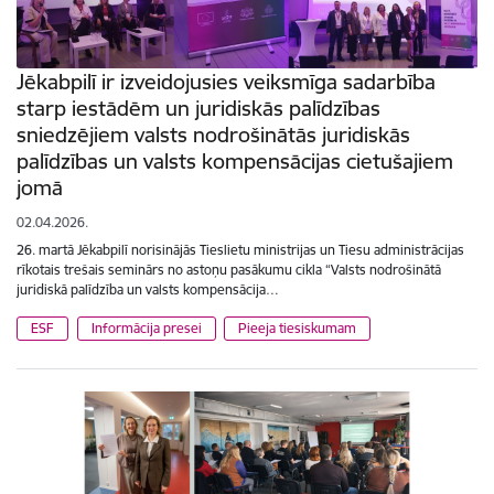
Jēkabpilī ir izveidojusies veiksmīga sadarbība
starp iestādēm un juridiskās palīdzības
sniedzējiem valsts nodrošinātās juridiskās
palīdzības un valsts kompensācijas cietušajiem
jomā
02.04.2026.
26. martā Jēkabpilī norisinājās Tieslietu ministrijas un Tiesu administrācijas
rīkotais trešais seminārs no astoņu pasākumu cikla “Valsts nodrošinātā
juridiskā palīdzība un valsts kompensācija…
ESF
Informācija presei
Pieeja tiesiskumam