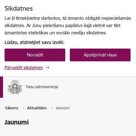
Pāriet uz lapas saturu
Sīkdatnes
Spied
lai meklētu
Enter
Lai šī tīmekļvietne darbotos, tā izmanto obligāti nepieciešamās
sīkdatnes. Ar Jūsu piekrišanu papildus šajā vietnē var tikt
izmantotas statistikas un sociālo mediju sīkdatnes.
Lūdzu, atzīmējiet savu izvēli:
Noraidīt
Apstiprināt visas
Pārvaldīt sīkdatnes
Sākums
Aktualitātes
Jaunumi
Jaunumi