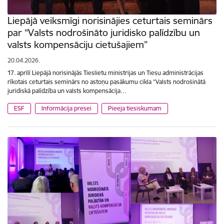
Liepājā veiksmīgi norisinājies ceturtais seminārs
par “Valsts nodrošināto juridisko palīdzību un
valsts kompensāciju cietušajiem”
20.04.2026.
17. aprīlī Liepājā norisinājās Tieslietu ministrijas un Tiesu administrācijas
rīkotais ceturtais seminārs no astoņu pasākumu cikla “Valsts nodrošinātā
juridiskā palīdzība un valsts kompensācija…
ESF
Informācija presei
Pieeja tiesiskumam