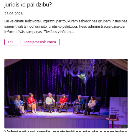
juridisko palīdzību?
25.05.2026.
Lai veicinātu iedzīvotāju izpratni par to, kurām sabiedrības grupām ir tiesības
saņemt valsts nodrošināto juridisko palīdzību, Tiesu administrācija uzsākusi
informatīvās kampaņas “Tiesības zināt un…
ESF
Pieeja tiesiskumam
Valmierā veiksmīgi norisinājies piektais seminārs