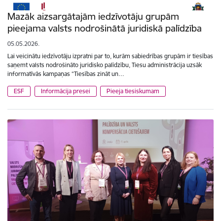
Mazāk aizsargātajām iedzīvotāju grupām
pieejama valsts nodrošinātā juridiskā palīdzība
05.05.2026.
Lai veicinātu iedzīvotāju izpratni par to, kurām sabiedrības grupām ir tiesības
saņemt valsts nodrošināto juridisko palīdzību, Tiesu administrācija uzsāk
informatīvās kampaņas “Tiesības zināt un…
ESF
Informācija presei
Pieeja tiesiskumam