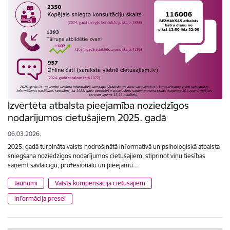
Izvērtēta atbalsta pieejamība noziedzīgos
nodarījumos cietušajiem 2025. gadā
06.03.2026.
2025. gadā turpināta valsts nodrošinātā informatīvā un psiholoģiskā atbalsta
sniegšana noziedzīgos nodarījumos cietušajiem, stiprinot viņu tiesības
saņemt savlaicīgu, profesionālu un pieejamu…
Jaunumi
Valsts kompensācija cietušajiem
Informācija presei