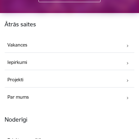
Kājene
Ātrās saites
Vakances
Iepirkumi
Projekti
Par mums
Noderīgi