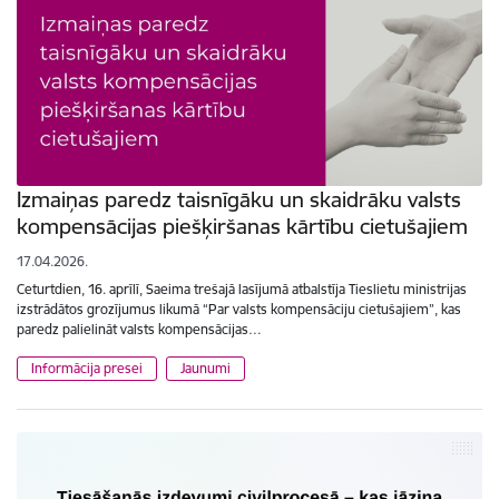
Izmaiņas paredz taisnīgāku un skaidrāku valsts
kompensācijas piešķiršanas kārtību cietušajiem
17.04.2026.
Ceturtdien, 16. aprīlī, Saeima trešajā lasījumā atbalstīja Tieslietu ministrijas
izstrādātos grozījumus likumā “Par valsts kompensāciju cietušajiem”, kas
paredz palielināt valsts kompensācijas…
Informācija presei
Jaunumi