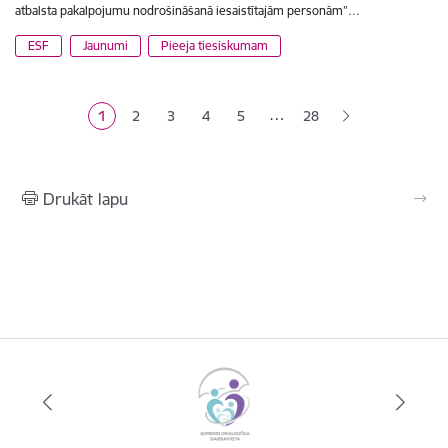
atbalsta pakalpojumu nodrošināšanā iesaistītajām personām”…
ESF
Jaunumi
Pieeja tiesiskumam
Lapošana
…
1
2
3
4
5
28
Pašreizējā lapa
Lapa
Lapa
Lapa
Lapa
Drukāt lapu