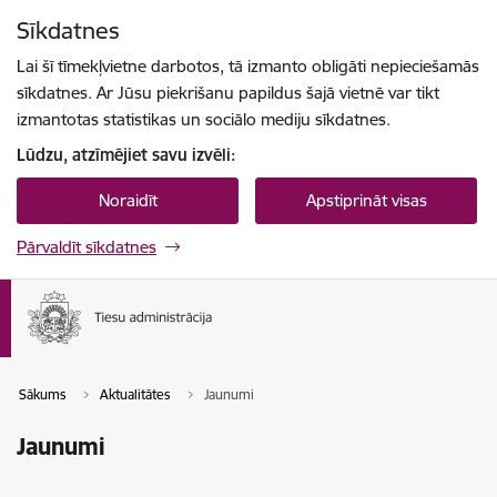
Pāriet uz lapas saturu
Sīkdatnes
Spied
lai meklētu
Enter
Lai šī tīmekļvietne darbotos, tā izmanto obligāti nepieciešamās
sīkdatnes. Ar Jūsu piekrišanu papildus šajā vietnē var tikt
izmantotas statistikas un sociālo mediju sīkdatnes.
Lūdzu, atzīmējiet savu izvēli:
Noraidīt
Apstiprināt visas
Pārvaldīt sīkdatnes
Sākums
Aktualitātes
Jaunumi
Jaunumi