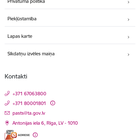
Privātuma politika
Piekļūstamība
Lapas karte
Sīkdatņu izvēles maiņa
Kontakti
+371 67063800
+371 80001801
E-pasts:
pasts@ta.gov.lv
Antonijas iela 6, Rīga, LV - 1010