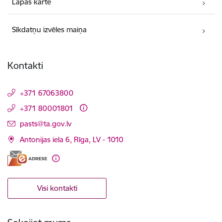
Lapas karte
Sīkdatņu izvēles maiņa
Kontakti
+371 67063800
+371 80001801
E-pasts:
pasts@ta.gov.lv
Antonijas iela 6, Rīga, LV - 1010
Visi kontakti