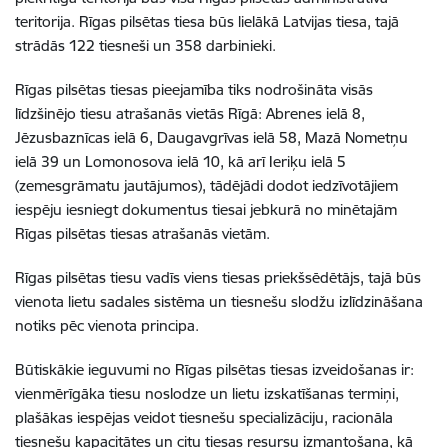
teritorija. Rīgas pilsētas tiesa būs lielākā Latvijas tiesa, tajā
strādās 122 tiesneši un 358 darbinieki.
Rīgas pilsētas tiesas pieejamība tiks nodrošināta visās
līdzšinējo tiesu atrašanās vietās Rīgā: Abrenes ielā 8,
Jēzusbaznīcas ielā 6, Daugavgrīvas ielā 58, Mazā Nometņu
ielā 39 un Lomonosova ielā 10, kā arī Ieriķu ielā 5
(zemesgrāmatu jautājumos), tādējādi dodot iedzīvotājiem
iespēju iesniegt dokumentus tiesai jebkurā no minētajām
Rīgas pilsētas tiesas atrašanās vietām.
Rīgas pilsētas tiesu vadīs viens tiesas priekšsēdētājs, tajā būs
vienota lietu sadales sistēma un tiesnešu slodžu izlīdzināšana
notiks pēc vienota principa.
Būtiskākie ieguvumi no Rīgas pilsētas tiesas izveidošanas ir:
vienmērīgāka tiesu noslodze un lietu izskatīšanas termiņi,
plašākas iespējas veidot tiesnešu specializāciju, racionāla
tiesnešu kapacitātes un citu tiesas resursu izmantošana, kā