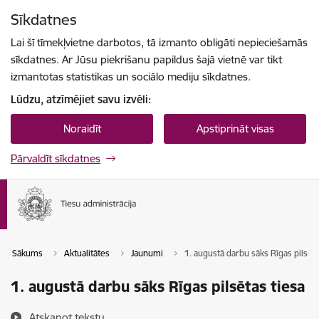
Pāriet uz lapas saturu
Sīkdatnes
Spied
lai meklētu
Enter
Lai šī tīmekļvietne darbotos, tā izmanto obligāti nepieciešamās
sīkdatnes. Ar Jūsu piekrišanu papildus šajā vietnē var tikt
izmantotas statistikas un sociālo mediju sīkdatnes.
Lūdzu, atzīmējiet savu izvēli:
Noraidīt
Apstiprināt visas
Pārvaldīt sīkdatnes
Sākums
Aktualitātes
Jaunumi
1. augustā darbu sāks Rīgas pilsēta
1. augustā darbu sāks Rīgas pilsētas tiesa
Atskaņot tekstu