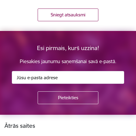
Sniegt atsauksmi
Esi pirmais, kurš uzzina!
Piesakies jaunumu saņemšanai savā e-pastā.
Kājene
Ātrās saites