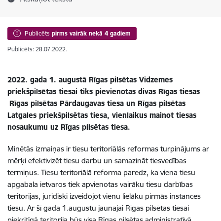
Publicēts
pirms vairāk nekā 4 gadiem
Publicēts: 28.07.2022.
2022. gada 1. augustā Rīgas pilsētas Vidzemes
priekšpilsētas tiesai tiks pievienotas divas Rīgas tiesas
–
Rīgas pilsētas Pārdaugavas tiesa un Rīgas pilsētas
Latgales priekšpilsētas tiesa, vienlaikus mainot tiesas
nosaukumu uz Rīgas pilsētas tiesa.
Minētās izmaiņas ir tiesu teritoriālās reformas turpinājums ar
mērķi efektivizēt tiesu darbu un samazināt tiesvedības
termiņus. Tiesu teritoriālā reforma paredz, ka viena tiesu
apgabala ietvaros tiek apvienotas vairāku tiesu darbības
teritorijas, juridiski izveidojot vienu lielāku pirmās instances
tiesu. Ar šī gada 1.augustu jaunajai Rīgas pilsētas tiesai
piekritīgā teritorija būs visa Rīgas pilsētas administratīvā