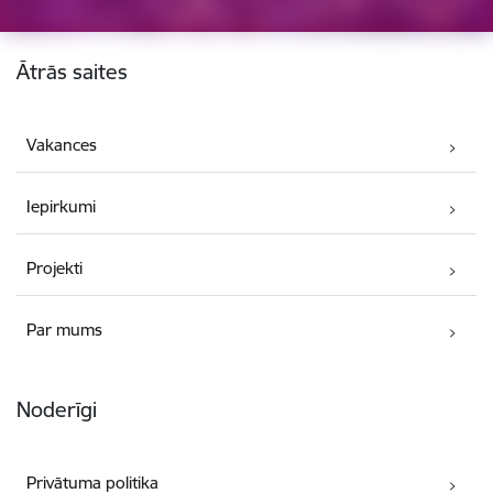
Kājene
Ātrās saites
Vakances
Iepirkumi
Projekti
Par mums
Noderīgi
Privātuma politika