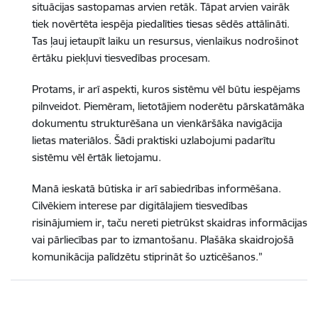
situācijas sastopamas arvien retāk. Tāpat arvien vairāk
tiek novērtēta iespēja piedalīties tiesas sēdēs attālināti.
Tas ļauj ietaupīt laiku un resursus, vienlaikus nodrošinot
ērtāku piekļuvi tiesvedības procesam.
Protams, ir arī aspekti, kuros sistēmu vēl būtu iespējams
pilnveidot. Piemēram, lietotājiem noderētu pārskatāmāka
dokumentu strukturēšana un vienkāršāka navigācija
lietas materiālos. Šādi praktiski uzlabojumi padarītu
sistēmu vēl ērtāk lietojamu.
Manā ieskatā būtiska ir arī sabiedrības informēšana.
Cilvēkiem interese par digitālajiem tiesvedības
risinājumiem ir, taču nereti pietrūkst skaidras informācijas
vai pārliecības par to izmantošanu. Plašāka skaidrojošā
komunikācija palīdzētu stiprināt šo uzticēšanos.”