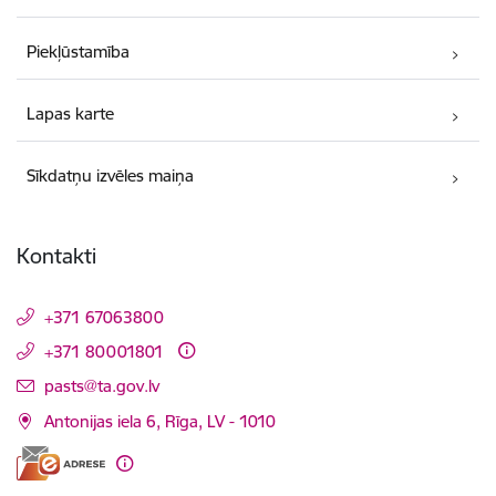
Piekļūstamība
Lapas karte
Sīkdatņu izvēles maiņa
Kontakti
+371 67063800
+371 80001801
E-pasts:
pasts@ta.gov.lv
Antonijas iela 6, Rīga, LV - 1010