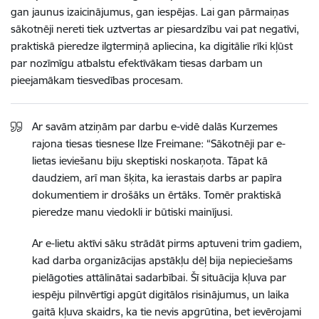
gan jaunus izaicinājumus, gan iespējas. Lai gan pārmaiņas
sākotnēji nereti tiek uztvertas ar piesardzību vai pat negatīvi,
praktiskā pieredze ilgtermiņā apliecina, ka digitālie rīki kļūst
par nozīmīgu atbalstu efektīvākam tiesas darbam un
pieejamākam tiesvedības procesam.
Ar savām atziņām par darbu e-vidē dalās Kurzemes
rajona tiesas tiesnese Ilze Freimane: “Sākotnēji par e-
lietas ieviešanu biju skeptiski noskaņota. Tāpat kā
daudziem, arī man šķita, ka ierastais darbs ar papīra
dokumentiem ir drošāks un ērtāks. Tomēr praktiskā
pieredze manu viedokli ir būtiski mainījusi.
Ar e-lietu aktīvi sāku strādāt pirms aptuveni trim gadiem,
kad darba organizācijas apstākļu dēļ bija nepieciešams
pielāgoties attālinātai sadarbībai. Šī situācija kļuva par
iespēju pilnvērtīgi apgūt digitālos risinājumus, un laika
gaitā kļuva skaidrs, ka tie nevis apgrūtina, bet ievērojami