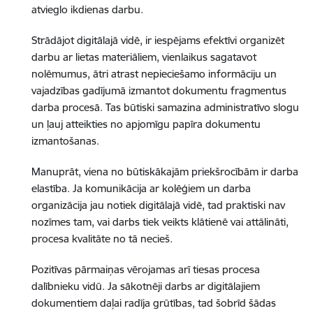
atvieglo ikdienas darbu.
Strādājot digitālajā vidē, ir iespējams efektīvi organizēt
darbu ar lietas materiāliem, vienlaikus sagatavot
nolēmumus, ātri atrast nepieciešamo informāciju un
vajadzības gadījumā izmantot dokumentu fragmentus
darba procesā. Tas būtiski samazina administratīvo slogu
un ļauj atteikties no apjomīgu papīra dokumentu
izmantošanas.
Manuprāt, viena no būtiskākajām priekšrocībām ir darba
elastība. Ja komunikācija ar kolēģiem un darba
organizācija jau notiek digitālajā vidē, tad praktiski nav
nozīmes tam, vai darbs tiek veikts klātienē vai attālināti,
procesa kvalitāte no tā necieš.
Pozitīvas pārmaiņas vērojamas arī tiesas procesa
dalībnieku vidū. Ja sākotnēji darbs ar digitālajiem
dokumentiem daļai radīja grūtības, tad šobrīd šādas