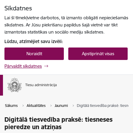
Pāriet uz lapas saturu
Sīkdatnes
Spied
lai meklētu
Enter
Lai šī tīmekļvietne darbotos, tā izmanto obligāti nepieciešamās
sīkdatnes. Ar Jūsu piekrišanu papildus šajā vietnē var tikt
izmantotas statistikas un sociālo mediju sīkdatnes.
Lūdzu, atzīmējiet savu izvēli:
Noraidīt
Apstiprināt visas
Pārvaldīt sīkdatnes
Sākums
Aktualitātes
Jaunumi
Digitālā tiesvedība praksē: tiesne
Digitālā tiesvedība praksē: tiesneses
pieredze un atziņas