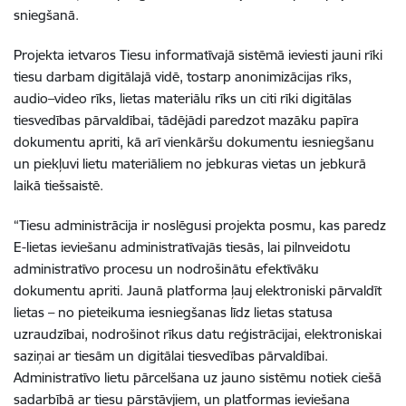
sniegšanā.
Projekta ietvaros Tiesu informatīvajā sistēmā ieviesti jauni rīki
tiesu darbam digitālajā vidē, tostarp anonimizācijas rīks,
audio–video rīks, lietas materiālu rīks un citi rīki digitālas
tiesvedības pārvaldībai, tādējādi paredzot mazāku papīra
dokumentu apriti, kā arī vienkāršu dokumentu iesniegšanu
un piekļuvi lietu materiāliem no jebkuras vietas un jebkurā
laikā tiešsaistē.
“Tiesu administrācija ir noslēgusi projekta posmu, kas paredz
E-lietas ieviešanu administratīvajās tiesās, lai pilnveidotu
administratīvo procesu un nodrošinātu efektīvāku
dokumentu apriti. Jaunā platforma ļauj elektroniski pārvaldīt
lietas – no pieteikuma iesniegšanas līdz lietas statusa
uzraudzībai, nodrošinot rīkus datu reģistrācijai, elektroniskai
saziņai ar tiesām un digitālai tiesvedības pārvaldībai.
Administratīvo lietu pārcelšana uz jauno sistēmu notiek ciešā
sadarbībā ar tiesu pārstāvjiem, un platformas ieviešana