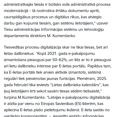
administratīvajās tiesās ir būtisks solis administratīvā procesa
modernizācijā – tā nodrošina ērtāku dokumentu apriti,
caurspīdīgākus procesus un digitālus rīkus, kas atvieglo
darbu gan kopumā tiesām, gan sistēmu lietotājiem,” uzsver
Tiesu administrācijas Informācijas sistēmu un tehnoloģiju
departamenta direktors M. Kumerdanks.
Tiesvedības procesu digitalizācija skar ne tikai tiesas, bet arī
lietas dalībniekus. “Kopš 2021. gada e-pakalpojumu
izmantošana pieaugusi par 50–62%, un līdz ar to ir pieaugusi
arī lietu dalībnieku interese par E-lietas portālu. Papildus tam,
ka E-lietas portāls tiek arvien aktīvāk izmantots, sistēmā
regulāri tiek pievienotas jaunas funkcijas. Piemēram, 2025.
gada februārī tika ieviests “Lietas dalībnieka kalendārs”, kas
ļauj lietotājiem ērti sekot savām tiesas sēdēm tiešsaistē,”
turpina M.Kumerdanks. “Latvijas e-pakalpojumu digitalizācija
ir atzīta par vienu no Eiropas Savienības (ES) līderēm, kas
apliecina E-lietas plašo pielietojumu ikdienā. E-lieta sastāv no
vairākām komponentēm – iesaistīto iestāžu informācijas