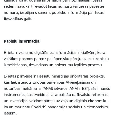
kalendāros atrodama informācija par nozīmētajām tiesas
sēdēm, savukārt, ievadot lietas numuru vai tiesas pavēstes
numuru, iespējams saņemt publisko informāciju par lietas
tiesvedības gaitu.
Papildu informācija:
E-lieta ir viena no digitālās transformācijas iniciatīvām, kura
vairākos posmos paredz pakāpenisku pāreju uz elektronisku
izmeklēšanas, tiesvedības un nolēmumu izpildes procesu.
E-lietas pilnveide ir Tieslietu ministrijas prioritārais projekts,
kas tiek īstenots Eiropas Savienības Atveseļošanas un
noturības mehānisma (ANM) ietvaros. ANM ir ES īpašs finanšu
instruments, kas izveidots, lai atbalstītu dalībvalstu reformas
un investīcijas, veicinot pāreju uz zaļo un digitālo ekonomiku,
kā arī mazinātu Covid-19 pandēmijas sociālo un ekonomisko
ietekmi.