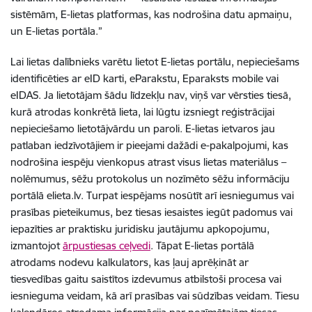
sistēmām, E-lietas platformas, kas nodrošina datu apmaiņu,
un E-lietas portāla.”
Lai lietas dalībnieks varētu lietot E-lietas portālu, nepieciešams
identificēties ar eID karti, eParakstu, Eparaksts mobile vai
eIDAS. Ja lietotājam šādu līdzekļu nav, viņš var vērsties tiesā,
kurā atrodas konkrētā lieta, lai lūgtu izsniegt reģistrācijai
nepieciešamo lietotājvārdu un paroli. E-lietas ietvaros jau
patlaban iedzīvotājiem ir pieejami dažādi e-pakalpojumi, kas
nodrošina iespēju vienkopus atrast visus lietas materiālus –
nolēmumus, sēžu protokolus un nozīmēto sēžu informāciju
portālā elieta.lv. Turpat iespējams nosūtīt arī iesniegumus vai
prasības pieteikumus, bez tiesas iesaistes iegūt padomus vai
iepazīties ar praktisku juridisku jautājumu apkopojumu,
izmantojot
ārpustiesas ceļvedi
. Tāpat E-lietas portālā
atrodams nodevu kalkulators, kas ļauj aprēķināt ar
tiesvedības gaitu saistītos izdevumus atbilstoši procesa vai
iesnieguma veidam, kā arī prasības vai sūdzības veidam. Tiesu