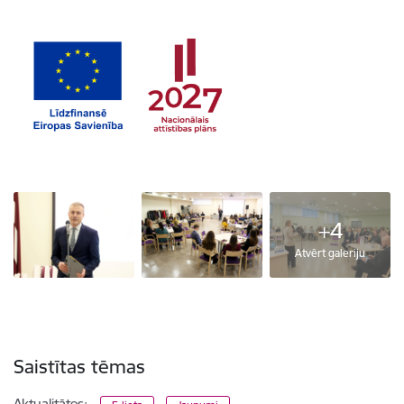
+4
Atvērt galeriju
Saistītas tēmas
Aktualitātes: