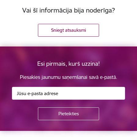
Vai šī informācija bija noderīga?
Sniegt atsauksmi
Esi pirmais, kurš uzzina!
Piesakies jaunumu saņemšanai savā e-pastā.
Kājene