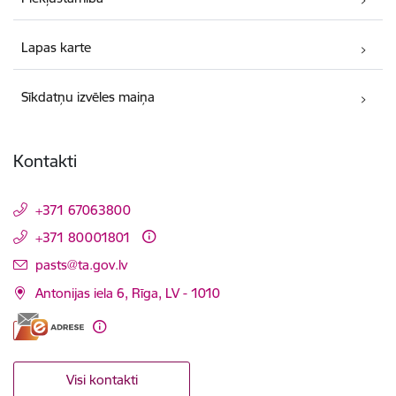
Lapas karte
Sīkdatņu izvēles maiņa
Kontakti
+371 67063800
+371 80001801
E-pasts:
pasts@ta.gov.lv
Antonijas iela 6, Rīga, LV - 1010
Visi kontakti