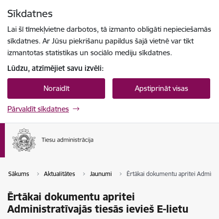
Pāriet uz lapas saturu
Sīkdatnes
Spied
lai meklētu
Enter
Lai šī tīmekļvietne darbotos, tā izmanto obligāti nepieciešamās
sīkdatnes. Ar Jūsu piekrišanu papildus šajā vietnē var tikt
izmantotas statistikas un sociālo mediju sīkdatnes.
Lūdzu, atzīmējiet savu izvēli:
Noraidīt
Apstiprināt visas
Pārvaldīt sīkdatnes
Sākums
Aktualitātes
Jaunumi
Ērtākai dokumentu apritei Administr
Ērtākai dokumentu apritei
Administratīvajās tiesās ievieš E-lietu