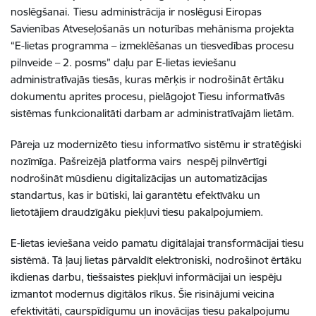
noslēgšanai.
Tiesu administrācija ir noslēgusi Eiropas
Savienības Atveseļošanās un noturības mehānisma projekta
“E-lietas programma – izmeklēšanas un tiesvedības procesu
pilnveide – 2. posms” daļu par E-lietas ieviešanu
administratīvajās tiesās, kuras mērķis ir nodrošināt ērtāku
dokumentu aprites procesu, pielāgojot Tiesu informatīvās
sistēmas funkcionalitāti darbam ar administratīvajām lietām.
Pāreja uz modernizēto tiesu informatīvo sistēmu ir stratēģiski
nozīmīga. Pašreizējā platforma vairs nespēj pilnvērtīgi
nodrošināt mūsdienu digitalizācijas un automatizācijas
standartus, kas ir būtiski, lai garantētu efektīvāku un
lietotājiem draudzīgāku piekļuvi tiesu pakalpojumiem.
E-lietas ieviešana veido pamatu digitālajai transformācijai tiesu
sistēmā. Tā ļauj lietas pārvaldīt elektroniski, nodrošinot ērtāku
ikdienas darbu, tiešsaistes piekļuvi informācijai un iespēju
izmantot modernus digitālos rīkus. Šie risinājumi veicina
efektivitāti, caurspīdīgumu un inovācijas tiesu pakalpojumu