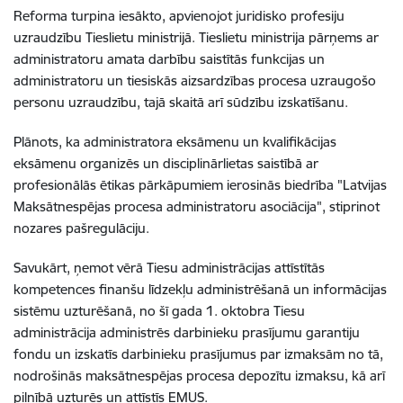
Reforma turpina iesākto, apvienojot juridisko profesiju
uzraudzību Tieslietu ministrijā. Tieslietu ministrija pārņems ar
administratoru amata darbību saistītās funkcijas un
administratoru un tiesiskās aizsardzības procesa uzraugošo
personu uzraudzību, tajā skaitā arī sūdzību izskatīšanu.
Plānots, ka administratora eksāmenu un kvalifikācijas
eksāmenu organizēs un disciplinārlietas saistībā ar
profesionālās ētikas pārkāpumiem ierosinās biedrība "Latvijas
Maksātnespējas procesa administratoru asociācija", stiprinot
nozares pašregulāciju.
Savukārt, ņemot vērā Tiesu administrācijas attīstītās
kompetences finanšu līdzekļu administrēšanā un informācijas
sistēmu uzturēšanā, no šī gada 1. oktobra Tiesu
administrācija administrēs darbinieku prasījumu garantiju
fondu un izskatīs darbinieku prasījumus par izmaksām no tā,
nodrošinās maksātnespējas procesa depozītu izmaksu, kā arī
pilnībā uzturēs un attīstīs EMUS.