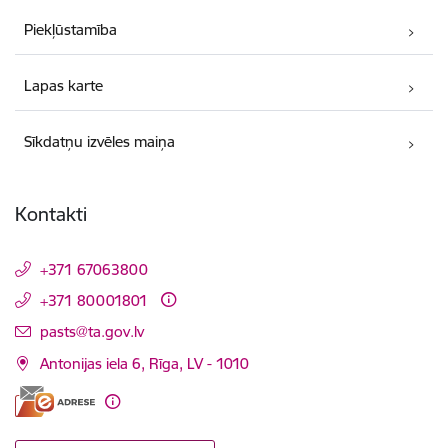
Piekļūstamība
Lapas karte
Sīkdatņu izvēles maiņa
Kontakti
+371 67063800
+371 80001801
E-pasts:
pasts@ta.gov.lv
Antonijas iela 6, Rīga, LV - 1010