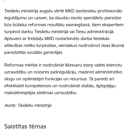
Tieslietu ministrija augstu vērtē MKD darbinieku profesionālo
ieguldījumu un uzsver, ka daudzu esošo speciālistu pieredze
būs būtiska reformas rezultātu sasniegšanā, šiem ekspertiem
turpinot darbu Tieslietu ministrijā vai Tiesu administrācijā.
Aptuveni ar trešdaļu MKD nodarbināto darba tiesiskās
attiecības netiks turpinātas, vienlaikus nodrošinot visas likumā
paredzētās sociālās garantijas.
Reformas mērķis ir nodrošināt līdzsvaru starp valsts īstenotu
uzraudzību un nozares pašregulāciju, mazinot administratīvo
slogu un optimizējot funkcijas un resursus. Tā paredz arī
efektivizēt kompetences un nodrošināt stabilu, ilgtspējīgu
maksātnespējas sistēmas uzraudzību.
Avots: Tieslietu ministrija
Saistītas tēmas