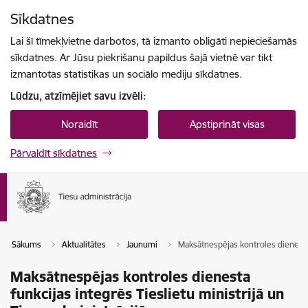
Pāriet uz lapas saturu
Sīkdatnes
Spied
lai meklētu
Enter
Lai šī tīmekļvietne darbotos, tā izmanto obligāti nepieciešamās
sīkdatnes. Ar Jūsu piekrišanu papildus šajā vietnē var tikt
izmantotas statistikas un sociālo mediju sīkdatnes.
Lūdzu, atzīmējiet savu izvēli:
Noraidīt
Apstiprināt visas
Pārvaldīt sīkdatnes
Sākums
Aktualitātes
Jaunumi
Maksātnespējas kontroles dienesta 
Maksātnespējas kontroles dienesta
funkcijas integrēs Tieslietu ministrijā un