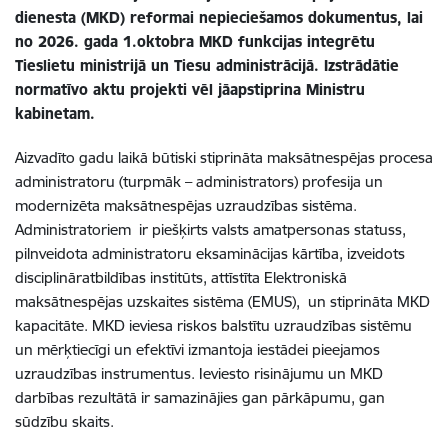
dienesta (MKD) reformai nepieciešamos dokumentus, lai
no 2026. gada 1.oktobra MKD funkcijas integrētu
Tieslietu ministrijā un Tiesu administrācijā. Izstrādātie
normatīvo aktu projekti vēl jāapstiprina Ministru
kabinetam.
Aizvadīto gadu laikā būtiski stiprināta maksātnespējas procesa
administratoru (turpmāk – administrators) profesija un
modernizēta maksātnespējas uzraudzības sistēma.
Administratoriem ir piešķirts valsts amatpersonas statuss,
pilnveidota administratoru eksaminācijas kārtība, izveidots
disciplināratbildības institūts, attīstīta Elektroniskā
maksātnespējas uzskaites sistēma (EMUS), un stiprināta MKD
kapacitāte. MKD ieviesa riskos balstītu uzraudzības sistēmu
un mērķtiecīgi un efektīvi izmantoja iestādei pieejamos
uzraudzības instrumentus. Ieviesto risinājumu un MKD
darbības rezultātā ir samazinājies gan pārkāpumu, gan
sūdzību skaits.