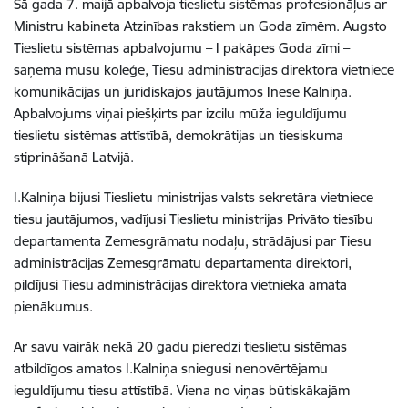
Šā gada 7. maijā apbalvoja tieslietu sistēmas profesionāļus ar
Ministru kabineta Atzinības rakstiem un Goda zīmēm. Augsto
Tieslietu sistēmas apbalvojumu – I pakāpes Goda zīmi –
saņēma mūsu kolēģe, Tiesu administrācijas direktora vietniece
komunikācijas un juridiskajos jautājumos Inese Kalniņa.
Apbalvojums viņai piešķirts par izcilu mūža ieguldījumu
tieslietu sistēmas attīstībā, demokrātijas un tiesiskuma
stiprināšanā Latvijā.
I.Kalniņa bijusi Tieslietu ministrijas valsts sekretāra vietniece
tiesu jautājumos, vadījusi Tieslietu ministrijas Privāto tiesību
departamenta Zemesgrāmatu nodaļu, strādājusi par Tiesu
administrācijas Zemesgrāmatu departamenta direktori,
pildījusi Tiesu administrācijas direktora vietnieka amata
pienākumus.
Ar savu vairāk nekā 20 gadu pieredzi tieslietu sistēmas
atbildīgos amatos I.Kalniņa sniegusi nenovērtējamu
ieguldījumu tiesu attīstībā. Viena no viņas būtiskākajām