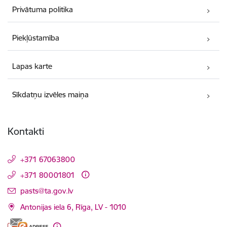
Privātuma politika
Piekļūstamība
Lapas karte
Sīkdatņu izvēles maiņa
Kontakti
+371 67063800
+371 80001801
E-pasts:
pasts@ta.gov.lv
Antonijas iela 6, Rīga, LV - 1010