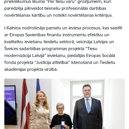
priekšlikumus likuma “Par tiesu varu” grozījumiem, kuri
paredzēja pilnveidot tiesnešu profesionālās darbības
novērtēšanas kārtību un noteikt novērtēšanas kritērijus.
I.Kalniņa nodrošināja pamatu un ieviesa procesus, kas saistīti
ar Eiropas Savienības finanšu instrumentu efektīvu un
kvalitatīvu ieviešanu tieslietu sektorā, veicināja Latvijas un
Šveices sadarbības programmas projekta “Tiesu
modernizācija Latvijā” ieviešanu, piedalījās
Eiropas Sociālā
fonda projekta “Justīcija attīstībai” īstenošanā un Tieslietu
akadēmijas projekta virzībā.