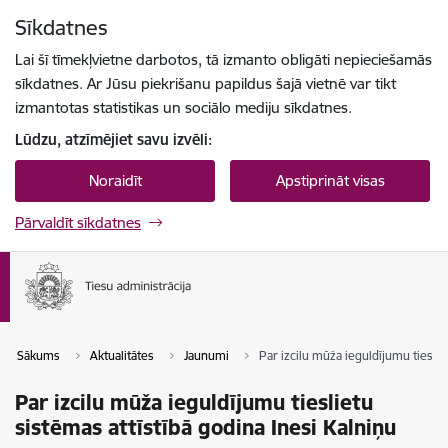
Pāriet uz lapas saturu
Sīkdatnes
Spied
lai meklētu
Enter
Lai šī tīmekļvietne darbotos, tā izmanto obligāti nepieciešamās
sīkdatnes. Ar Jūsu piekrišanu papildus šajā vietnē var tikt
izmantotas statistikas un sociālo mediju sīkdatnes.
Lūdzu, atzīmējiet savu izvēli:
Noraidīt
Apstiprināt visas
Pārvaldīt sīkdatnes
Sākums
Aktualitātes
Jaunumi
Par izcilu mūža ieguldījumu tieslie
Par izcilu mūža ieguldījumu tieslietu
sistēmas attīstībā godina Inesi Kalniņu