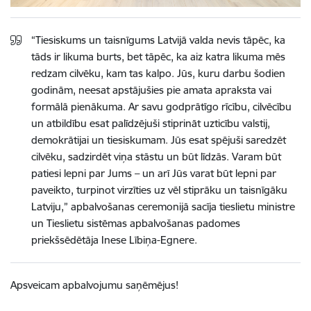
“Tiesiskums un taisnīgums Latvijā valda nevis tāpēc, ka
tāds ir likuma burts, bet tāpēc, ka aiz katra likuma mēs
redzam cilvēku, kam tas kalpo. Jūs, kuru darbu šodien
godinām, neesat apstājušies pie amata apraksta vai
formālā pienākuma. Ar savu godprātīgo rīcību, cilvēcību
un atbildību esat palīdzējuši stiprināt uzticību valstij,
demokrātijai un tiesiskumam. Jūs esat spējuši saredzēt
cilvēku, sadzirdēt viņa stāstu un būt līdzās. Varam būt
patiesi lepni par Jums – un arī Jūs varat būt lepni par
paveikto, turpinot virzīties uz vēl stiprāku un taisnīgāku
Latviju,” apbalvošanas ceremonijā sacīja tieslietu ministre
un Tieslietu sistēmas apbalvošanas padomes
priekšsēdētāja Inese Lībiņa-Egnere.
Apsveicam apbalvojumu saņēmējus!