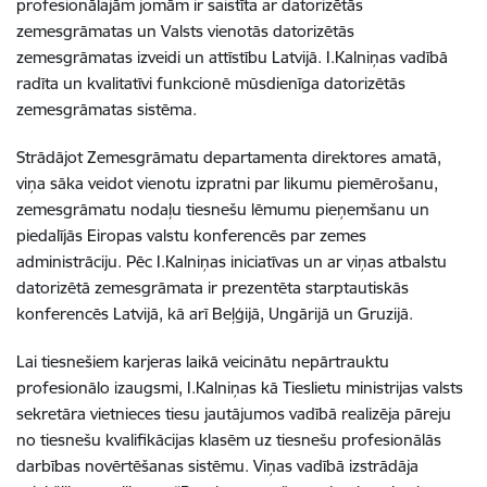
profesionālajām jomām ir saistīta ar datorizētās
zemesgrāmatas un Valsts vienotās datorizētās
zemesgrāmatas izveidi un attīstību Latvijā. I.Kalniņas vadībā
radīta un kvalitatīvi funkcionē mūsdienīga datorizētās
zemesgrāmatas sistēma.
Strādājot Zemesgrāmatu departamenta direktores amatā,
viņa sāka veidot vienotu izpratni par likumu piemērošanu,
zemesgrāmatu nodaļu tiesnešu lēmumu pieņemšanu un
piedalījās Eiropas valstu konferencēs par zemes
administrāciju. Pēc I.Kalniņas iniciatīvas un ar viņas atbalstu
datorizētā zemesgrāmata ir prezentēta starptautiskās
konferencēs Latvijā, kā arī Beļģijā, Ungārijā un Gruzijā.
Lai tiesnešiem karjeras laikā veicinātu nepārtrauktu
profesionālo izaugsmi, I.Kalniņas kā Tieslietu ministrijas valsts
sekretāra vietnieces tiesu jautājumos vadībā realizēja pāreju
no tiesnešu kvalifikācijas klasēm uz tiesnešu profesionālās
darbības novērtēšanas sistēmu. Viņas vadībā izstrādāja