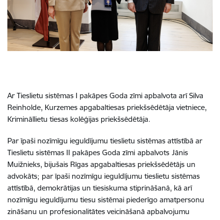
Ar Tieslietu sistēmas I pakāpes Goda zīmi apbalvota arī Silva
Reinholde, Kurzemes apgabaltiesas priekšsēdētāja vietniece,
Krimināllietu tiesas kolēģijas priekšsēdētāja.
Par īpaši nozīmīgu ieguldījumu tieslietu sistēmas attīstībā ar
Tieslietu sistēmas II pakāpes Goda zīmi
apbalvots
Jānis
Muižnieks, bijušais Rīgas apgabaltiesas priekšsēdētājs un
advokāts;
par īpaši nozīmīgu ieguldījumu tieslietu sistēmas
attīstībā, demokrātijas un tiesiskuma stiprināšanā, kā arī
nozīmīgu ieguldījumu tiesu sistēmai piederīgo amatpersonu
zināšanu un profesionalitātes veicināšanā apbalvojumu