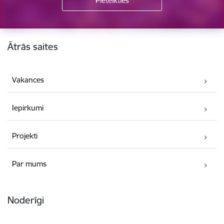
Kājene
Ātrās saites
Vakances
Iepirkumi
Projekti
Par mums
Noderīgi