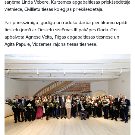
saņēma Linda Vēbere, Kurzemes apgabaltiesas priekšsēdētāja
vietniece, Civillietu tiesas kolēģijas priekšsēdētāja.
Par priekšzīmīgu, godīgu un radošu darba pienākumu izpildi
tieslietu jomā ar Tieslietu sistēmas III pakāpes Goda zīmi
apbalvota Agnese Veita
,
Rīgas apgabaltiesas tiesnese un
Agita Papule, Vidzemes rajona tiesas tiesnese.