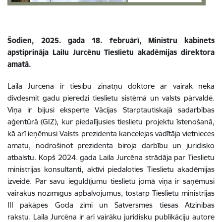
Šodien, 2025. gada 18. februārī, Ministru kabinets
apstiprināja Lailu Jurcēnu Tieslietu akadēmijas direktora
amatā.
Laila Jurcēna ir tiesību zinātņu doktore ar vairāk nekā
divdesmit gadu pieredzi tieslietu sistēmā un valsts pārvaldē.
Viņa ir bijusi eksperte Vācijas Starptautiskajā sadarbības
aģentūrā (GIZ), kur piedalījusies tieslietu projektu īstenošanā,
kā arī ieņēmusi Valsts prezidenta kancelejas vadītāja vietnieces
amatu, nodrošinot prezidenta biroja darbību un juridisko
atbalstu.
Kopš 2024. gada Laila Jurcēna strādāja par Tieslietu
ministrijas konsultanti, aktīvi piedaloties Tieslietu akadēmijas
izveidē.
Par savu ieguldījumu tieslietu jomā viņa ir saņēmusi
vairākus nozīmīgus apbalvojumus, tostarp Tieslietu ministrijas
III pakāpes Goda zīmi un Satversmes tiesas Atzinības
rakstu.
Laila Jurcēna ir arī vairāku juridisku publikāciju autore