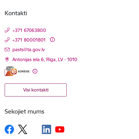
Kontakti
+371 67063800
+371 80001801
E-pasts:
pasts@ta.gov.lv
Antonijas iela 6, Rīga, LV - 1010
Visi kontakti
Sekojiet mums