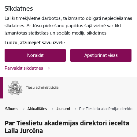
Pāriet uz lapas saturu
Sīkdatnes
Spied
lai meklētu
Enter
Lai šī tīmekļvietne darbotos, tā izmanto obligāti nepieciešamās
sīkdatnes. Ar Jūsu piekrišanu papildus šajā vietnē var tikt
izmantotas statistikas un sociālo mediju sīkdatnes.
Lūdzu, atzīmējiet savu izvēli:
Noraidīt
Apstiprināt visas
Pārvaldīt sīkdatnes
Sākums
Aktualitātes
Jaunumi
Par Tieslietu akadēmijas direktori i
Par Tieslietu akadēmijas direktori iecelta
Laila Jurcēna