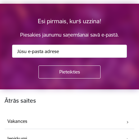
Esi pirmais, kurš uzzina!
Piesakies jaunumu saņemšanai savā e-pastā.
Kājene
Ātrās saites
Vakances
Iepirkumi