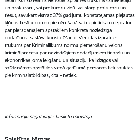
lietām konstatējams vienotas izpratnes trūkums (izmeklētāju
un prokuroru, vai prokuroru vidū, vai starp prokuroru un
tiesu), savukārt vismaz 37% gadījumu konstatējamas pieļautas
kļūdas tiesību normu piemērošanā vai nepietiekama izpratne
par pierādāmajiem apstākļiem konkrētā noziedzīga
nodarījuma sastāva konstatēšanai. Vienotas izpratnes
trūkums par Krimināllikuma normu piemērošanu veicina
kriminālprocesu par noziedzīgiem nodarījumiem finanšu un
ekonomikas jomā ieilgšanu un situāciju, ka līdzīgos vai
salīdzināmos apstākļos vienā gadījumā personas tiek sauktas
pie kriminālatbildības, citā – netiek.
Informāciju sagatavoja: Tieslietu ministrija
Saistītas tēmas