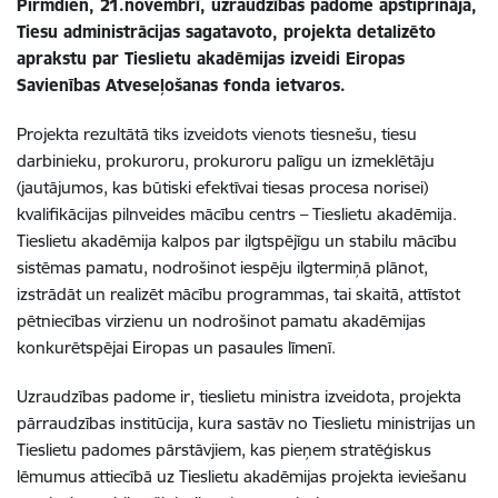
Pirmdien, 21.novembrī, uzraudzības padome apstiprināja,
Tiesu administrācijas sagatavoto, projekta detalizēto
aprakstu par Tieslietu akadēmijas izveidi Eiropas
Savienības Atveseļošanas fonda ietvaros.
Projekta rezultātā tiks izveidots vienots tiesnešu, tiesu
darbinieku, prokuroru, prokuroru palīgu un izmeklētāju
(jautājumos, kas būtiski efektīvai tiesas procesa norisei)
kvalifikācijas pilnveides mācību centrs – Tieslietu akadēmija.
Tieslietu akadēmija kalpos par ilgtspējīgu un stabilu mācību
sistēmas pamatu, nodrošinot iespēju ilgtermiņā plānot,
izstrādāt un realizēt mācību programmas, tai skaitā, attīstot
pētniecības virzienu un nodrošinot pamatu akadēmijas
konkurētspējai Eiropas un pasaules līmenī.
Uzraudzības padome ir, tieslietu ministra izveidota, projekta
pārraudzības institūcija, kura sastāv no Tieslietu ministrijas un
Tieslietu padomes pārstāvjiem, kas pieņem stratēģiskus
lēmumus attiecībā uz Tieslietu akadēmijas projekta ieviešanu