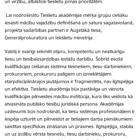
un virzību, atbilstoši tieslietu jomas prioritātēm.
Lai nodrošinātu Tieslietu akadēmijas mērķa grupu ciešāku
iesaisti mācību vajadzību definēšanā un satura sagatavošanā,
projekta sadarbības partneri ir Augstākā tiesa,
Ģenerālprokuratūra un Iekšlietu ministrija.
Valstij ir svarīgi sekmēt stipru, kompetentu un neatkarīgu
tiesu un tiesībaizsardzības iestāžu darbību. Šobrīd esošā
kvalifikācijas celšanas sistēma tiesnešiem, tiesu darbiniekiem,
prokuroriem, prokuroru palīgiem un izmeklētājiem
starpdisciplinārajos jautājumos ir fragmentēta, nav ilgtspējīga
un efektīva. Tieslietu akadēmija būs pastāvīga un vienota
kvalifikācijas pilnveides mācību institūcija, kura tiks veidota kā
atvasināta publisko tiesību juridiskā persona. Akadēmijas
uzdevums būs nodrošināt, ka tiesu sistēmas profesionāļiem ir
iespēja uzturēt un pilnveidot ar tiešajiem darba pienākumiem
saistītas specifiskas zināšanas un prasmes. Ilgtspējīga, stabila
un uz izcilību vērsta tiesnešu, tiesu darbinieku, prokuroru,