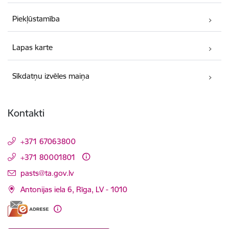
Piekļūstamība
Lapas karte
Sīkdatņu izvēles maiņa
Kontakti
+371 67063800
+371 80001801
E-pasts:
pasts@ta.gov.lv
Antonijas iela 6, Rīga, LV - 1010