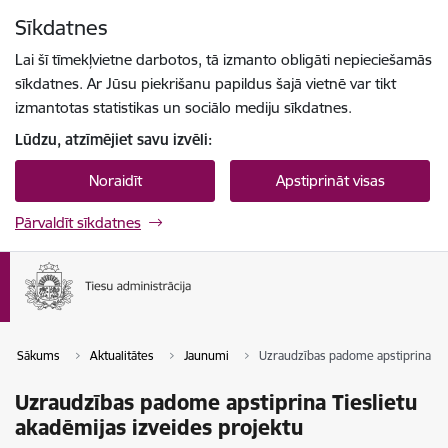
Pāriet uz lapas saturu
Sīkdatnes
Spied
lai meklētu
Enter
Lai šī tīmekļvietne darbotos, tā izmanto obligāti nepieciešamās
sīkdatnes. Ar Jūsu piekrišanu papildus šajā vietnē var tikt
izmantotas statistikas un sociālo mediju sīkdatnes.
Lūdzu, atzīmējiet savu izvēli:
Noraidīt
Apstiprināt visas
Pārvaldīt sīkdatnes
Sākums
Aktualitātes
Jaunumi
Uzraudzības padome apstiprina Tie
Uzraudzības padome apstiprina Tieslietu
akadēmijas izveides projektu