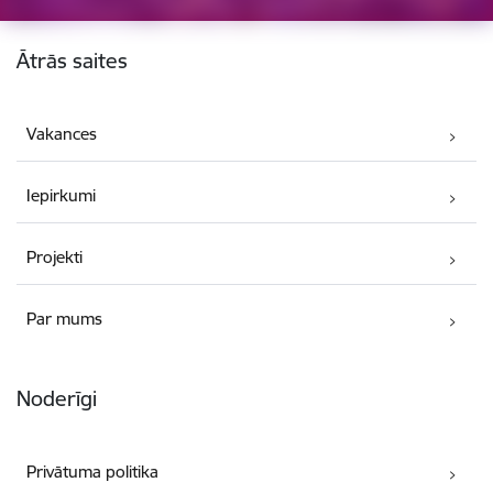
Kājene
Ātrās saites
Vakances
Iepirkumi
Projekti
Par mums
Noderīgi
Privātuma politika