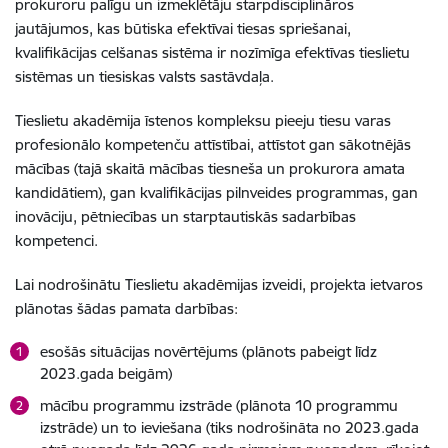
prokuroru palīgu un izmeklētāju starpdisciplināros
jautājumos, kas būtiska efektīvai tiesas spriešanai,
kvalifikācijas celšanas sistēma ir nozīmīga efektīvas tieslietu
sistēmas un tiesiskas valsts sastāvdaļa.
Tieslietu akadēmija īstenos kompleksu pieeju tiesu varas
profesionālo kompetenču attīstībai, attīstot gan sākotnējās
mācības (tajā skaitā mācības tiesneša un prokurora amata
kandidātiem), gan kvalifikācijas pilnveides programmas, gan
inovāciju, pētniecības un starptautiskās sadarbības
kompetenci.
Lai nodrošinātu Tieslietu akadēmijas izveidi, projekta ietvaros
plānotas šādas pamata darbības:
esošās situācijas novērtējums (plānots pabeigt līdz
2023.gada beigām)
mācību programmu izstrāde (plānota 10 programmu
izstrāde) un to ieviešana (tiks nodrošināta no 2023.gada