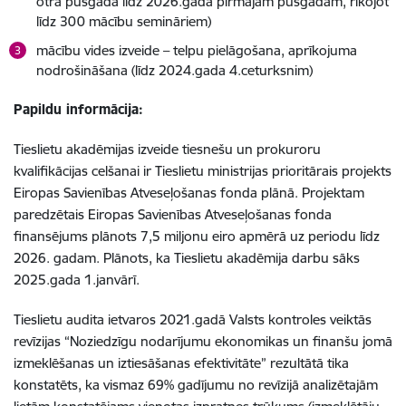
otrā pusgada līdz 2026.gada pirmajam pusgadam, rīkojot
līdz 300 mācību semināriem)
mācību vides izveide – telpu pielāgošana, aprīkojuma
nodrošināšana (līdz 2024.gada 4.ceturksnim)
Papildu informācija:
Tieslietu akadēmijas izveide tiesnešu un prokuroru
kvalifikācijas celšanai ir Tieslietu ministrijas prioritārais projekts
Eiropas Savienības Atveseļošanas fonda plānā. Projektam
paredzētais Eiropas Savienības Atveseļošanas fonda
finansējums plānots 7,5 miljonu eiro apmērā uz periodu līdz
2026. gadam. Plānots, ka Tieslietu akadēmija darbu sāks
2025.gada 1.janvārī.
Tieslietu audita ietvaros 2021.gadā Valsts kontroles veiktās
revīzijas “Noziedzīgu nodarījumu ekonomikas un finanšu jomā
izmeklēšanas un iztiesāšanas efektivitāte” rezultātā tika
konstatēts, ka vismaz 69% gadījumu no revīzijā analizētajām