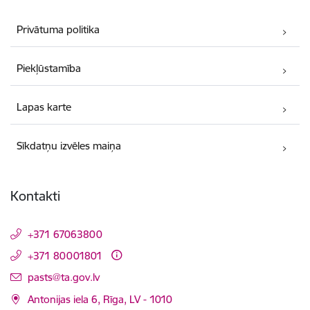
Privātuma politika
Piekļūstamība
Lapas karte
Sīkdatņu izvēles maiņa
Kontakti
+371 67063800
+371 80001801
E-pasts:
pasts@ta.gov.lv
Antonijas iela 6, Rīga, LV - 1010