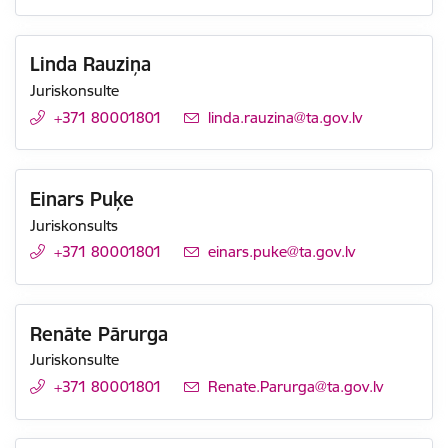
Linda Rauziņa
Juriskonsulte
+371 80001801
E-pasts:
linda.rauzina@ta.gov.lv
Einars Puķe
Juriskonsults
+371 80001801
E-pasts:
einars.puke@ta.gov.lv
Renāte Pārurga
Juriskonsulte
+371 80001801
E-pasts:
Renate.Parurga@ta.gov.lv