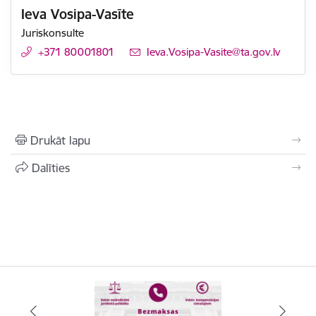
Ieva Vosipa-Vasīte
Juriskonsulte
+371 80001801
E-pasts:
Ieva.Vosipa-Vasite@ta.gov.lv
Drukāt lapu
Dalīties