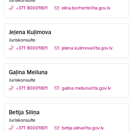
Juriskonsulte
+371 80001801
E-pasts:
elina.borherte@ta.gov.lv
Jeļena Kuļimova
Juriskonsulte
+371 80001801
E-pasts:
jelena.kulimova@ta.gov.lv
Gaļina Meiluna
Juriskonsulte
+371 80001801
E-pasts:
galina.meiluna@ta.gov.lv
Betija Siliņa
Juriskonsulte
+371 80001801
E-pasts:
betija.silina@ta.gov.lv