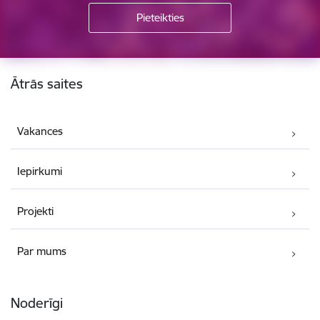
Kājene
Ātrās saites
Vakances
Iepirkumi
Projekti
Par mums
Noderīgi