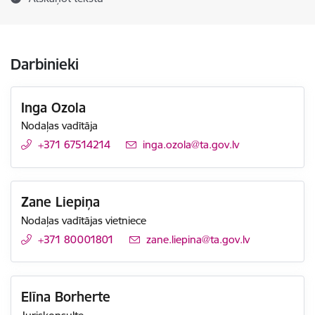
Darbinieki
Inga Ozola
Nodaļas vadītāja
+371 67514214
E-pasts:
inga.ozola@ta.gov.lv
Zane Liepiņa
Nodaļas vadītājas vietniece
+371 80001801
E-pasts:
zane.liepina@ta.gov.lv
Elīna Borherte