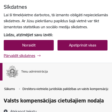
Pāriet uz lapas saturu
Sīkdatnes
Spied
lai meklētu
Enter
Lai šī tīmekļvietne darbotos, tā izmanto obligāti nepieciešamās
sīkdatnes. Ar Jūsu piekrišanu papildus šajā vietnē var tikt
izmantotas statistikas un sociālo mediju sīkdatnes.
Lūdzu, atzīmējiet savu izvēli:
Noraidīt
Apstiprināt visas
Pārvaldīt sīkdatnes
Sākums
Direktora vietnieks juridiskās palīdzības un valsts kompensācijas
Valsts kompensācijas cietušajiem nodaļa
Atskaņot tekstu