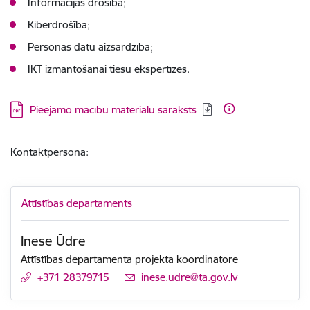
Informācijas drošība;
Kiberdrošība;
Personas datu aizsardzība;
IKT izmantošanai tiesu ekspertīzēs.
Lejupielādēt:
Pieejamo mācību materiālu saraksts
Kontaktpersona:
Attīstības departaments
Inese Ūdre
Attīstības departamenta projekta koordinatore
+371 28379715
E-pasts:
inese.udre@ta.gov.lv