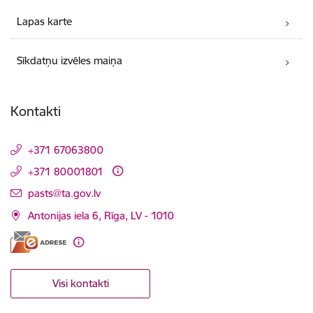
Lapas karte
Sīkdatņu izvēles maiņa
Kontakti
+371 67063800
+371 80001801
E-pasts:
pasts@ta.gov.lv
Antonijas iela 6, Rīga, LV - 1010
Visi kontakti