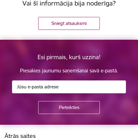
Vai šī informācija bija noderīga?
Sniegt atsauksmi
Esi pirmais, kurš uzzina!
Piesakies jaunumu saņemšanai savā e-pastā.
Kājene
Ātrās saites