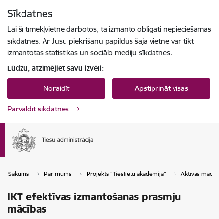
Pāriet uz lapas saturu
Sīkdatnes
Spied
lai meklētu
Enter
Lai šī tīmekļvietne darbotos, tā izmanto obligāti nepieciešamās
sīkdatnes. Ar Jūsu piekrišanu papildus šajā vietnē var tikt
izmantotas statistikas un sociālo mediju sīkdatnes.
Lūdzu, atzīmējiet savu izvēli:
Noraidīt
Apstiprināt visas
Pārvaldīt sīkdatnes
Sākums
Par mums
Projekts "Tieslietu akadēmija"
Aktīvās mācīb
IKT efektīvas izmantošanas prasmju
mācības