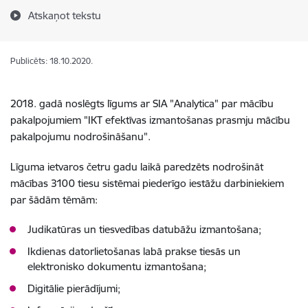
Atskaņot tekstu
Publicēts: 18.10.2020.
2018. gadā noslēgts līgums ar SIA "Analytica" par mācību
pakalpojumiem "IKT efektīvas izmantošanas prasmju mācību
pakalpojumu nodrošināšanu".
Līguma ietvaros četru gadu laikā paredzēts nodrošināt
mācības 3100 tiesu sistēmai piederīgo iestāžu darbiniekiem
par šādām tēmām:
Judikatūras un tiesvedības datubāžu izmantošana;
Ikdienas datorlietošanas labā prakse tiesās un
elektronisko dokumentu izmantošana;
Digitālie pierādījumi;