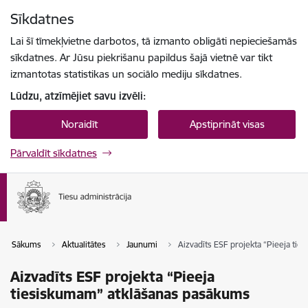
Pāriet uz lapas saturu
Sīkdatnes
Spied
lai meklētu
Enter
Lai šī tīmekļvietne darbotos, tā izmanto obligāti nepieciešamās
sīkdatnes. Ar Jūsu piekrišanu papildus šajā vietnē var tikt
izmantotas statistikas un sociālo mediju sīkdatnes.
Lūdzu, atzīmējiet savu izvēli:
Noraidīt
Apstiprināt visas
Pārvaldīt sīkdatnes
Sākums
Aktualitātes
Jaunumi
Aizvadīts ESF projekta “Pieeja ti
Aizvadīts ESF projekta “Pieeja
tiesiskumam” atklāšanas pasākums