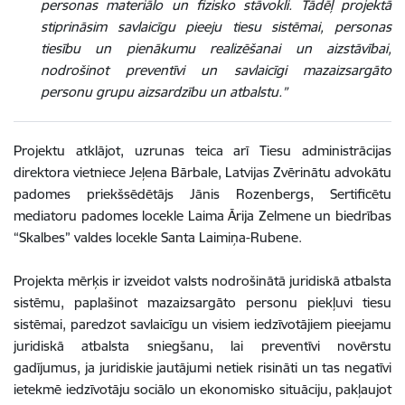
personas materiālo un fizisko stāvokli. Tādēļ projektā
stiprināsim savlaicīgu pieeju tiesu sistēmai, personas
tiesību un pienākumu realizēšanai un aizstāvībai,
nodrošinot preventīvi un savlaicīgi mazaizsargāto
personu grupu aizsardzību un atbalstu.”
Projektu atklājot, uzrunas teica arī Tiesu administrācijas
direktora vietniece Jeļena Bārbale, Latvijas Zvērinātu advokātu
padomes priekšsēdētājs Jānis Rozenbergs, Sertificētu
mediatoru padomes locekle Laima Ārija Zelmene un biedrības
“Skalbes” valdes locekle Santa Laimiņa-Rubene.
Projekta mērķis ir izveidot valsts nodrošinātā juridiskā atbalsta
sistēmu, paplašinot mazaizsargāto personu piekļuvi tiesu
sistēmai, paredzot savlaicīgu un visiem iedzīvotājiem pieejamu
juridiskā atbalsta sniegšanu, lai preventīvi novērstu
gadījumus, ja juridiskie jautājumi netiek risināti un tas negatīvi
ietekmē iedzīvotāju sociālo un ekonomisko situāciju, pakļaujot