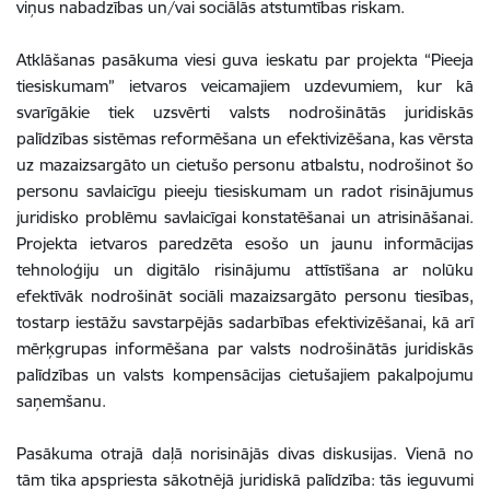
viņus nabadzības un/vai sociālās atstumtības riskam.
Atklāšanas pasākuma viesi guva ieskatu par projekta “Pieeja
tiesiskumam” ietvaros veicamajiem uzdevumiem, kur kā
svarīgākie tiek uzsvērti valsts nodrošinātās juridiskās
palīdzības sistēmas reformēšana un efektivizēšana, kas vērsta
uz mazaizsargāto un cietušo personu atbalstu, nodrošinot šo
personu savlaicīgu pieeju tiesiskumam un radot risinājumus
juridisko problēmu savlaicīgai konstatēšanai un atrisināšanai.
Projekta ietvaros paredzēta esošo un jaunu informācijas
tehnoloģiju un digitālo risinājumu attīstīšana ar nolūku
efektīvāk nodrošināt sociāli mazaizsargāto personu tiesības,
tostarp iestāžu savstarpējās sadarbības efektivizēšanai, kā arī
mērķgrupas informēšana par valsts nodrošinātās juridiskās
palīdzības un valsts kompensācijas cietušajiem pakalpojumu
saņemšanu.
Pasākuma otrajā daļā norisinājās divas diskusijas. Vienā no
tām tika apspriesta sākotnējā juridiskā palīdzība: tās ieguvumi