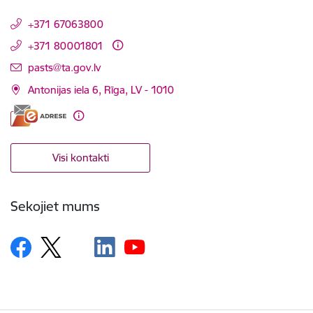
+371 67063800
+371 80001801
E-pasts:
pasts@ta.gov.lv
Antonijas iela 6, Rīga, LV - 1010
Visi kontakti
Sekojiet mums