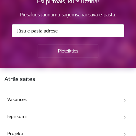
Esi pirmais, kurš uzzina!
Piesakies jaunumu saņemšanai savā e-pastā.
Kājene
Ātrās saites
Vakances
Iepirkumi
Projekti