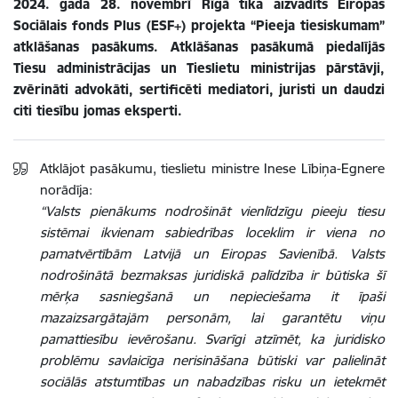
2024. gada 28. novembrī Rīgā tika aizvadīts Eiropas
Sociālais fonds Plus (ESF+) projekta “Pieeja tiesiskumam”
atklāšanas pasākums. Atklāšanas pasākumā piedalījās
Tiesu administrācijas un Tieslietu ministrijas pārstāvji,
zvērināti advokāti, sertificēti mediatori, juristi un daudzi
citi tiesību jomas eksperti.
Atklājot pasākumu, tieslietu ministre Inese Lībiņa-Egnere
norādīja:
“Valsts pienākums nodrošināt vienlīdzīgu pieeju tiesu
sistēmai ikvienam sabiedrības loceklim ir viena no
pamatvērtībām Latvijā un Eiropas Savienībā. Valsts
nodrošinātā bezmaksas juridiskā palīdzība ir būtiska šī
mērķa sasniegšanā un nepieciešama it īpaši
mazaizsargātajām personām, lai garantētu viņu
pamattiesību ievērošanu. Svarīgi atzīmēt, ka juridisko
problēmu savlaicīga nerisināšana būtiski var palielināt
sociālās atstumtības un nabadzības risku un ietekmēt