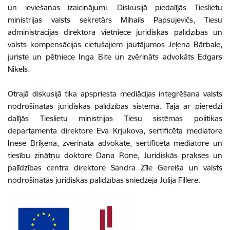
un ieviešanas izaicinājumi. Diskusijā piedalījās Tieslietu
ministrijas valsts sekretārs Mihails Papsujevičs, Tiesu
administrācijas direktora vietniece juridiskās palīdzības un
valsts kompensācijas cietušajiem jautājumos Jeļena Bārbale,
juriste un pētniece Inga Bite un zvērināts advokāts Edgars
Nikels.
Otrajā diskusijā tika apspriesta mediācijas integrēšana valsts
nodrošinātās juridiskās palīdzības sistēmā. Tajā ar pieredzi
dalījās Tieslietu ministrijas Tiesu sistēmas politikas
departamenta direktore Eva Krjukova, sertificēta mediatore
Inese Briķena, zvērināta advokāte, sertificēta mediatore un
tiesību zinātņu doktore Dana Rone, Juridiskās prakses un
palīdzības centra direktore Sandra Zīle Gereiša un valsts
nodrošinātās juridiskās palīdzības sniedzēja Jūlija Fillere.