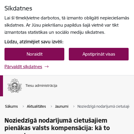
Pāriet uz lapas saturu
Sīkdatnes
Spied
lai meklētu
Enter
Lai šī tīmekļvietne darbotos, tā izmanto obligāti nepieciešamās
sīkdatnes. Ar Jūsu piekrišanu papildus šajā vietnē var tikt
izmantotas statistikas un sociālo mediju sīkdatnes.
Lūdzu, atzīmējiet savu izvēli:
Noraidīt
Apstiprināt visas
Pārvaldīt sīkdatnes
Sākums
Aktualitātes
Jaunumi
Noziedzīgā nodarījumā cietušajiem
Noziedzīgā nodarījumā cietušajiem
pienākas valsts kompensācija: kā to