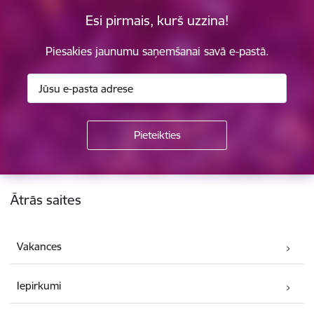
Esi pirmais, kurš uzzina!
Piesakies jaunumu saņemšanai savā e-pastā.
Kājene
Ātrās saites
Vakances
Iepirkumi