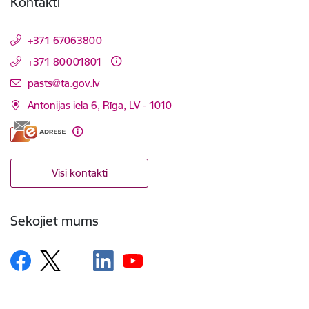
Kontakti
+371 67063800
+371 80001801
E-pasts:
pasts@ta.gov.lv
Antonijas iela 6, Rīga, LV - 1010
Visi kontakti
Sekojiet mums