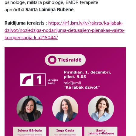
psiholoģe, militārā psiholoģe, EMDR terapeite
apmācībā
Santa Laimiņa-Rubene
.
Raidījuma ieraksts
:
https://lr1.lsm.lv/lv/raksts/ka-labak-
dziivot/noziedziga-nodarijuma-cietusajiem-pienakas-valsts-
kompensacija-k.a215044/