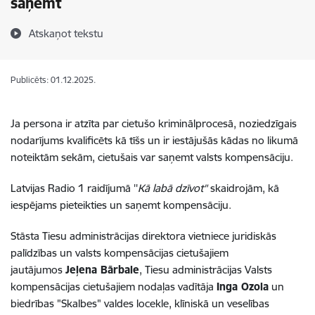
saņemt
Atskaņot tekstu
Publicēts: 01.12.2025.
Ja persona ir atzīta par cietušo kriminālprocesā, noziedzīgais
nodarījums kvalificēts kā tīšs un ir iestājušās kādas no likumā
noteiktām sekām, cietušais var saņemt valsts kompensāciju.
Latvijas Radio 1 raidījumā ''
Kā labā dzīvot"
skaidrojām, kā
iespējams pieteikties un saņemt kompensāciju.
Stāsta Tiesu administrācijas direktora vietniece juridiskās
palīdzības un valsts kompensācijas cietušajiem
jautājumos
Jeļena Bārbale
, Tiesu administrācijas Valsts
kompensācijas cietušajiem nodaļas vadītāja
Inga Ozola
un
biedrības "Skalbes" valdes locekle, klīniskā un veselības