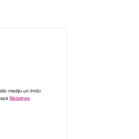
iālo mediju un trešo
 lapā
Sīkdatnes
.