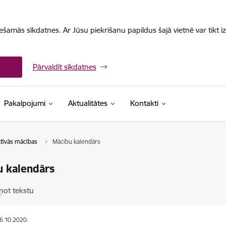
iešamās sīkdatnes. Ar Jūsu piekrišanu papildus šajā vietnē var tikt i
Pārvaldīt sīkdatnes
Pakalpojumi
Aktualitātes
Kontakti
tīvās mācības
Mācību kalendārs
u kalendārs
ņot tekstu
26.10.2020.