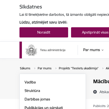
Pāriet uz lapas saturu
Sīkdatnes
Lai šī tīmekļvietne darbotos, tā izmanto obligāti nepiec
Lūdzu, atzīmējiet savu izvēli:
Noraidīt
Apstiprināt visas
Par mums
Sākums
Par mums
Projekts "Tieslietu akadēmija"
Ak
Mācīb
Vadība
Struktūra
Atska
Darbības jomas
Publicēts: 
Publikācijas un pārskati