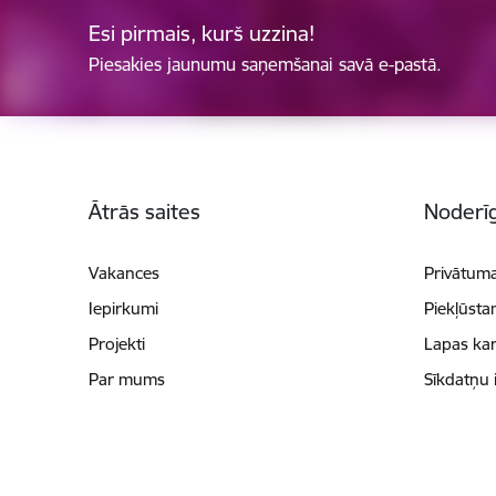
Esi pirmais, kurš uzzina!
Piesakies jaunumu saņemšanai savā e-pastā.
Kājene
Ātrās saites
Noderīg
Vakances
Privātuma
Iepirkumi
Piekļūsta
Projekti
Lapas kar
Par mums
Sīkdatņu 