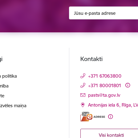
i
Kontakti
 politika
+371 67063800
+371 80001801
mība
E-pasts:
pasts@ta.gov.lv
te
Antonijas iela 6, Rīga, L
izvēles maiņa
Visi kontakti