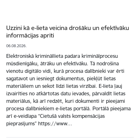
Uzzini kā e-lieta veicina drošāku un efektīvāku
informācijas apriti
06.08.2026.
Elektroniskā krimināllieta padara kriminālprocesu
mūsdienīgāku, ātrāku un efektīvāku. Tā nodrošina
vienotu digitālo vidi, kurā procesa dalībnieki var ērti
sagatavot un iesniegt dokumentus, piekļūt lietas
materiāliem un sekot līdzi lietas virzībai. E-lieta ļauj
izvairīties no atkārtotas datu ievades, pārvaldīt lietas
materiālus, kā arī redzēt, kuri dokumenti ir pieejami
procesa dalībniekiem e-lietas portālā. Portālā pieejama
arī e-veidlapa “Cietušā valsts kompensācijas
pieprasījums” https://www…