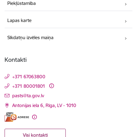
Piekļūstamība
Lapas karte
Sīkdatņu izvēles maiņa
Kontakti
+371 67063800
+371 80001801
E-pasts:
pasts@ta.gov.lv
Antonijas iela 6, Rīga, LV - 1010
Visi kontakti