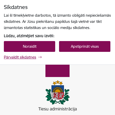
Pāriet uz lapas saturu
Sīkdatnes
Spied
lai meklētu
Enter
Lai šī tīmekļvietne darbotos, tā izmanto obligāti nepieciešamās
sīkdatnes. Ar Jūsu piekrišanu papildus šajā vietnē var tikt
izmantotas statistikas un sociālo mediju sīkdatnes.
Lūdzu, atzīmējiet savu izvēli:
Noraidīt
Apstiprināt visas
Pārvaldīt sīkdatnes
Tiesu administrācija