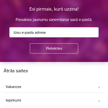
Esi pirmais, kurš uzzina!
Piesakies jaunumu saņemšanai savā e-pastā.
Kājene
Ātrās saites
Vakances
Iepirkumi