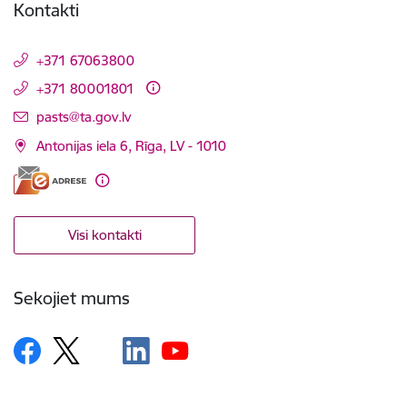
Kontakti
+371 67063800
+371 80001801
E-pasts:
pasts@ta.gov.lv
Antonijas iela 6, Rīga, LV - 1010
Visi kontakti
Sekojiet mums