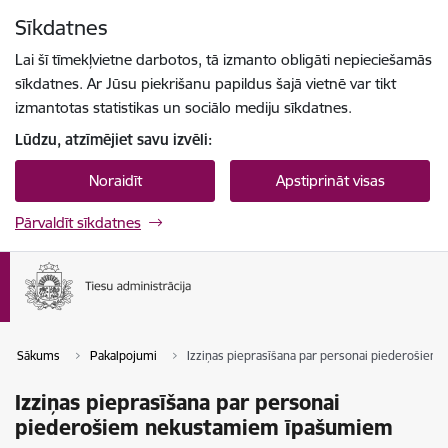
Pāriet uz lapas saturu
Sīkdatnes
Spied
lai meklētu
Enter
Lai šī tīmekļvietne darbotos, tā izmanto obligāti nepieciešamās
sīkdatnes. Ar Jūsu piekrišanu papildus šajā vietnē var tikt
izmantotas statistikas un sociālo mediju sīkdatnes.
Lūdzu, atzīmējiet savu izvēli:
Noraidīt
Apstiprināt visas
Pārvaldīt sīkdatnes
Sākums
Pakalpojumi
Izziņas pieprasīšana par personai piederošie
Izziņas pieprasīšana par personai
piederošiem nekustamiem īpašumiem