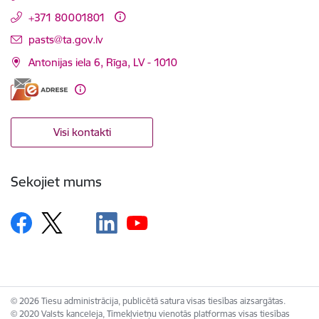
+371 80001801
E-pasts:
pasts@ta.gov.lv
Antonijas iela 6, Rīga, LV - 1010
Visi kontakti
Sekojiet mums
© 2026 Tiesu administrācija, publicētā satura visas tiesības aizsargātas.
© 2020 Valsts kanceleja, Tīmekļvietņu vienotās platformas visas tiesības