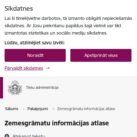
Pāriet uz lapas saturu
Sīkdatnes
Spied
lai meklētu
Enter
Lai šī tīmekļvietne darbotos, tā izmanto obligāti nepieciešamās
sīkdatnes. Ar Jūsu piekrišanu papildus šajā vietnē var tikt
izmantotas statistikas un sociālo mediju sīkdatnes.
Lūdzu, atzīmējiet savu izvēli:
Noraidīt
Apstiprināt visas
Pārvaldīt sīkdatnes
Sākums
Pakalpojumi
Zemesgrāmatu informācijas atlase
Zemesgrāmatu informācijas atlase
Atskaņot tekstu