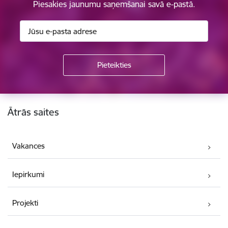
Piesakies jaunumu saņemšanai savā e-pastā.
Kājene
Ātrās saites
Vakances
Iepirkumi
Projekti