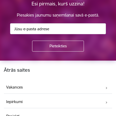
Esi pirmais, kurš uzzina!
Piesakies jaunumu saņemšanai savā e-pastā.
Kājene
Ātrās saites
Vakances
Iepirkumi