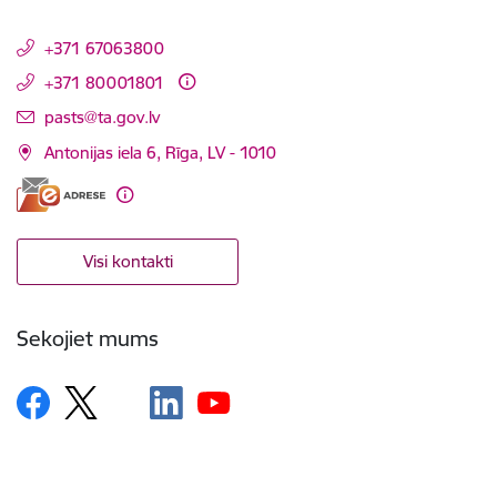
+371 67063800
+371 80001801
E-pasts:
pasts@ta.gov.lv
Antonijas iela 6, Rīga, LV - 1010
Visi kontakti
Sekojiet mums