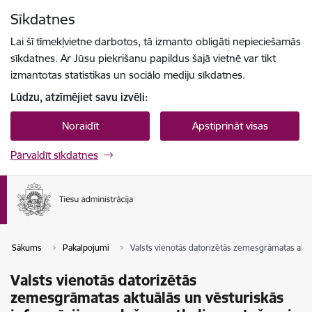
Pāriet uz lapas saturu
Sīkdatnes
Spied
lai meklētu
Enter
Lai šī tīmekļvietne darbotos, tā izmanto obligāti nepieciešamās
sīkdatnes. Ar Jūsu piekrišanu papildus šajā vietnē var tikt
izmantotas statistikas un sociālo mediju sīkdatnes.
Lūdzu, atzīmējiet savu izvēli:
Noraidīt
Apstiprināt visas
Pārvaldīt sīkdatnes
Sākums
Pakalpojumi
Valsts vienotās datorizētās zemesgrāmatas aktu
Valsts vienotās datorizētās
zemesgrāmatas aktuālās un vēsturiskās