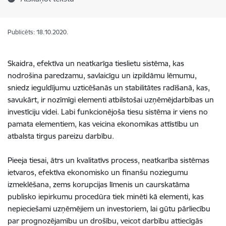
Publicēts: 18.10.2020.
Skaidra, efektīva un neatkarīga tieslietu sistēma, kas
nodrošina paredzamu, savlaicīgu un izpildāmu lēmumu,
sniedz ieguldījumu uzticēšanās un stabilitātes radīšanā, kas,
savukārt, ir nozīmīgi elementi atbilstošai uzņēmējdarbības un
investīciju videi. Labi funkcionējoša tiesu sistēma ir viens no
pamata elementiem, kas veicina ekonomikas attīstību un
atbalsta tirgus pareizu darbību.
Pieeja tiesai, ātrs un kvalitatīvs process, neatkarība sistēmas
ietvaros, efektīva ekonomisko un finanšu noziegumu
izmeklēšana, zems korupcijas līmenis un caurskatāma
publisko iepirkumu procedūra tiek minēti kā elementi, kas
nepieciešami uzņēmējiem un investoriem, lai gūtu pārliecību
par prognozējamību un drošību, veicot darbību attiecīgās