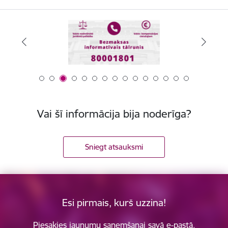
Vai šī informācija bija noderīga?
Sniegt atsauksmi
Esi pirmais, kurš uzzina!
Piesakies jaunumu saņemšanai savā e-pastā.