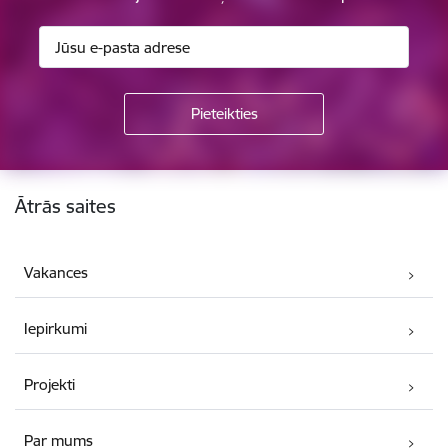
Kājene
Ātrās saites
Vakances
Iepirkumi
Projekti
Par mums