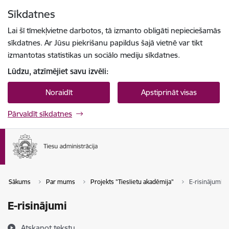
Pāriet uz lapas saturu
Sīkdatnes
Spied
lai meklētu
Enter
Lai šī tīmekļvietne darbotos, tā izmanto obligāti nepieciešamās
sīkdatnes. Ar Jūsu piekrišanu papildus šajā vietnē var tikt
izmantotas statistikas un sociālo mediju sīkdatnes.
Lūdzu, atzīmējiet savu izvēli:
Noraidīt
Apstiprināt visas
Pārvaldīt sīkdatnes
Sākums
Par mums
Projekts "Tieslietu akadēmija"
E-risinājumi
E-risinājumi
Atskaņot tekstu