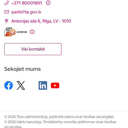
+371 80001801
E-pasts:
pasts@ta.gov.lv
Antonijas iela 6, Rīga, LV - 1010
Visi kontakti
Sekojiet mums
© 2026 Tiesu administrācija, publicētā satura visas tiesības aizsargātas.
© 2020 Valsts kanceleja, Tīmekļvietņu vienotās platformas visas tiesības
aizsargātas.