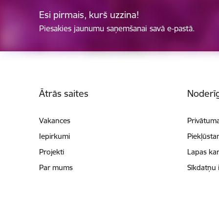
Esi pirmais, kurš uzzina!
Piesakies jaunumu saņemšanai savā e-pastā.
Kājene
Ātrās saites
Noderīg
Vakances
Privātuma
Iepirkumi
Piekļūsta
Projekti
Lapas kar
Par mums
Sīkdatņu 