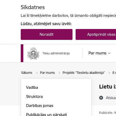
Pāriet uz lapas saturu
Sīkdatnes
Lai šī tīmekļvietne darbotos, tā izmanto obligāti nepiec
Lūdzu, atzīmējiet savu izvēli:
Noraidīt
Apstiprināt visas
Par mums
Sākums
Par mums
Projekts "Tieslietu akadēmija"
E-
Lietu 
Vadība
Struktūra
Atska
Darbības jomas
Publicēts: 
Publikācijas un pārskati