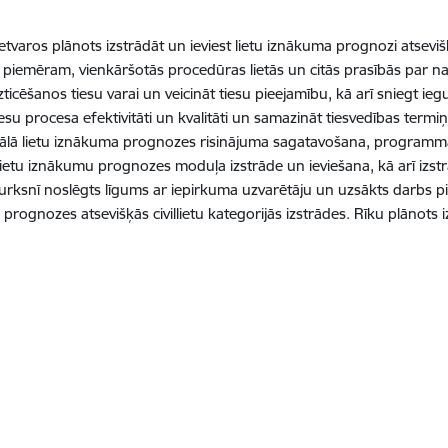
etvaros plānots izstrādāt un ieviest lietu iznākuma prognozi atsevišķā
), piemēram, vienkāršotās procedūras lietās un citās prasībās par n
ticēšanos tiesu varai un veicināt tiesu pieejamību, kā arī sniegt ieg
iesu procesa efektivitāti un kvalitāti un samazināt tiesvedības termi
lā lietu iznākuma prognozes risinājuma sagatavošana, programmat
 lietu iznākumu prognozes moduļa izstrāde un ieviešana, kā arī izst
turksnī noslēgts līgums ar iepirkuma uzvarētāju un uzsākts darbs 
prognozes atsevišķās civillietu kategorijās izstrādes. Rīku plānots 