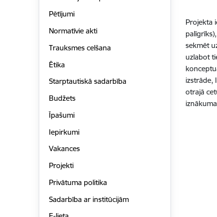
Pētījumi
Projekta i
Normatīvie akti
palīgrīks
sekmēt uz
Trauksmes celšana
uzlabot t
Ētika
konceptuā
izstrāde,
Starptautiskā sadarbība
otrajā ce
Budžets
iznākuma 
Īpašumi
Iepirkumi
Vakances
Projekti
Privātuma politika
Sadarbība ar institūcijām
E-lieta