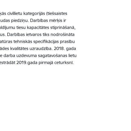
s civillietu kategorijās (tiešsaistes
audas piedziņu. Darbības mērķis ir
uldījumu tiesu kapacitātes stiprināšanā,
ņus. Darbības ietvaros tiks nodrošināta
ūras tehniskās specifikācijas prasību
rādes kvalitātes uzraudzība. 2018. gada
pie darba uzdevuma sagatavošanas lietu
izstrādāt 2019.gada pirmajā ceturksnī.