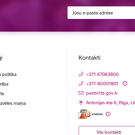
i
Kontakti
 politika
+371 67063800
+371 80001801
mība
E-pasts:
pasts@ta.gov.lv
te
Antonijas iela 6, Rīga, L
izvēles maiņa
Visi kontakti