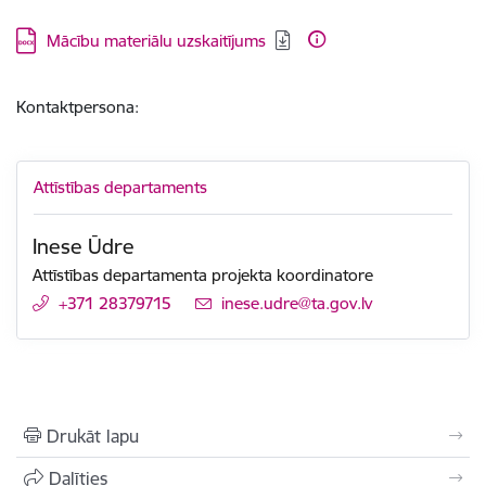
Lejupielādēt:
Mācību materiālu uzskaitījums
Kontaktpersona:
Attīstības departaments
Inese Ūdre
Attīstības departamenta projekta koordinatore
+371 28379715
E-pasts:
inese.udre@ta.gov.lv
Drukāt lapu
Dalīties