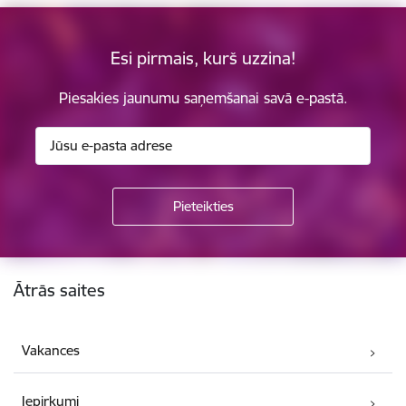
Esi pirmais, kurš uzzina!
Piesakies jaunumu saņemšanai savā e-pastā.
Kājene
Ātrās saites
Vakances
Iepirkumi