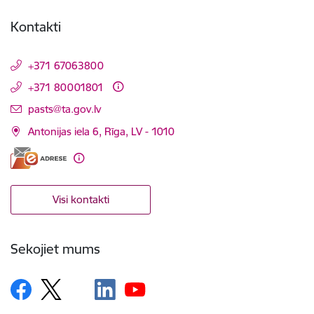
Kontakti
+371 67063800
+371 80001801
E-pasts:
pasts@ta.gov.lv
Antonijas iela 6, Rīga, LV - 1010
Visi kontakti
Sekojiet mums