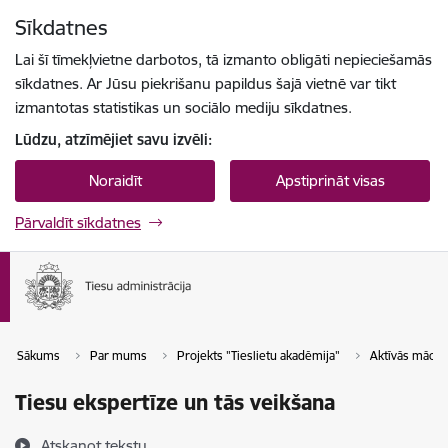
Pāriet uz lapas saturu
Sīkdatnes
Spied
lai meklētu
Enter
Lai šī tīmekļvietne darbotos, tā izmanto obligāti nepieciešamās
sīkdatnes. Ar Jūsu piekrišanu papildus šajā vietnē var tikt
izmantotas statistikas un sociālo mediju sīkdatnes.
Lūdzu, atzīmējiet savu izvēli:
Noraidīt
Apstiprināt visas
Pārvaldīt sīkdatnes
Sākums
Par mums
Projekts "Tieslietu akadēmija"
Aktīvās mācīb
Tiesu ekspertīze un tās veikšana
Atskaņot tekstu