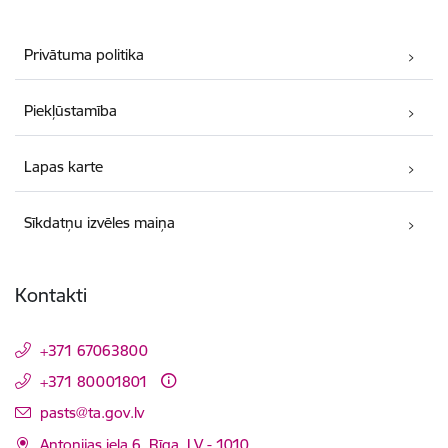
Privātuma politika
Piekļūstamība
Lapas karte
Sīkdatņu izvēles maiņa
Kontakti
+371 67063800
+371 80001801
E-pasts:
pasts@ta.gov.lv
Antonijas iela 6, Rīga, LV - 1010