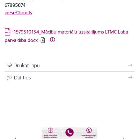
67895874
inese@ltmc.lv
Lejupielādēt:
1579510154_Mācību materiālu uzskaitījums LTMC Laba
pārvaldība.docx
Drukāt lapu
Dalīties