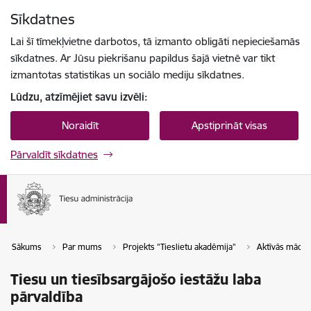
Pāriet uz lapas saturu
Sīkdatnes
Spied
lai meklētu
Enter
Lai šī tīmekļvietne darbotos, tā izmanto obligāti nepieciešamās
sīkdatnes. Ar Jūsu piekrišanu papildus šajā vietnē var tikt
izmantotas statistikas un sociālo mediju sīkdatnes.
Lūdzu, atzīmējiet savu izvēli:
Noraidīt
Apstiprināt visas
Pārvaldīt sīkdatnes
Sākums
Par mums
Projekts "Tieslietu akadēmija"
Aktīvās mācīb
Tiesu un tiesībsargājošo iestāžu laba
pārvaldība