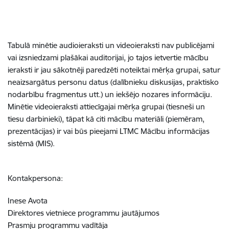
Tabulā minētie audioieraksti un videoieraksti nav publicējami
vai izsniedzami plašākai auditorijai, jo tajos ietvertie mācību
ieraksti ir jau sākotnēji paredzēti noteiktai mērķa grupai, satur
neaizsargātus personu datus (dalībnieku diskusijas, praktisko
nodarbību fragmentus utt.) un iekšējo nozares informāciju.
Minētie videoieraksti attiecīgajai mērķa grupai (tiesneši un
tiesu darbinieki), tāpat kā citi mācību materiāli (piemēram,
prezentācijas) ir vai būs pieejami LTMC Mācību informācijas
sistēmā (MIS).
Kontakpersona:
Inese Avota
Direktores vietniece programmu jautājumos
Prasmju programmu vadītāja