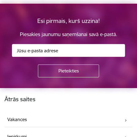
Esi pirmais, kurš uzzina!
Piesakies jaunumu saņemšanai savā e-pastā.
Kājene
Ātrās saites
Vakances
Iepirkumi