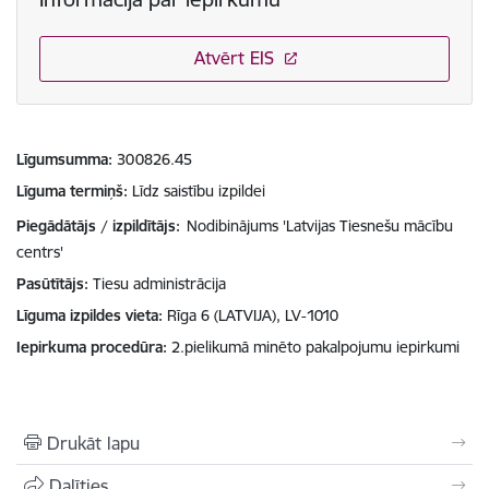
Atvērt EIS
Līgumsumma
300826.45
Līguma termiņš
Līdz saistību izpildei
Piegādātājs / izpildītājs:
Nodibinājums 'Latvijas Tiesnešu mācību
centrs'
Pasūtītājs
Tiesu administrācija
Līguma izpildes vieta
Rīga 6 (LATVIJA), LV-1010
Iepirkuma procedūra
2.pielikumā minēto pakalpojumu iepirkumi
Drukāt lapu
Dalīties