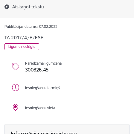
Atskaņot tekstu
Publikācijas datums:
07.02.2022.
TA 2017/4/B/ESF
Līgums noslēgts
Paredzamā līgumcena
300826.45
Iesniegšanas termiņš
Iesniegšanas vieta
Informācija par iepirkumu