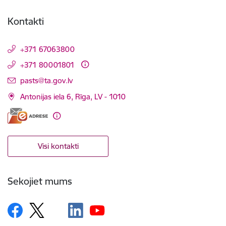
Kontakti
+371 67063800
+371 80001801
E-pasts:
pasts@ta.gov.lv
Antonijas iela 6, Rīga, LV - 1010
Visi kontakti
Sekojiet mums