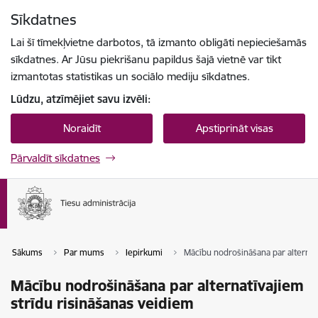
Pāriet uz lapas saturu
Sīkdatnes
Spied
lai meklētu
Enter
Lai šī tīmekļvietne darbotos, tā izmanto obligāti nepieciešamās
sīkdatnes. Ar Jūsu piekrišanu papildus šajā vietnē var tikt
izmantotas statistikas un sociālo mediju sīkdatnes.
Lūdzu, atzīmējiet savu izvēli:
Noraidīt
Apstiprināt visas
Pārvaldīt sīkdatnes
Sākums
Par mums
Iepirkumi
Mācību nodrošināšana par alternat
Mācību nodrošināšana par alternatīvajiem
strīdu risināšanas veidiem