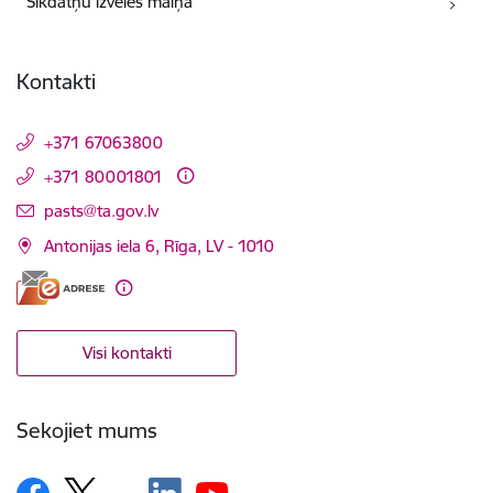
Sīkdatņu izvēles maiņa
Kontakti
+371 67063800
+371 80001801
E-pasts:
pasts@ta.gov.lv
Antonijas iela 6, Rīga, LV - 1010
Visi kontakti
Sekojiet mums