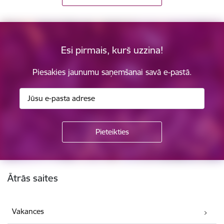
Esi pirmais, kurš uzzina!
Piesakies jaunumu saņemšanai savā e-pastā.
Kājene
Ātrās saites
Vakances