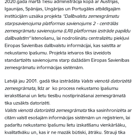
2020.gada martā Tiesu administrācija kopā ar Austrijas,
Igaunijas, Spānijas, Ungārijas un Portugāles atbildīgajām
institūcijām uzsāka projekta
"Dalībvalstu zemesgrāmatu
starpsavienojuma platformas savienojums 2 - centrālās
zemesgrāmatu savienojuma (LRI) platformas izstrāde papildu
dalībvalstīm"
īstenošanu, lai nodrošinātu centralizētu piekļuvi
Eiropas Savienības dalībvalstu informācijai, kas saistīta ar
nekustamo īpašumu. Projekta ietvaros tiks izveidots
standartizēts savienojums starp dažādām Eiropas Savienības
zemesgrāmatu informācijas sistēmām.
Latvijā jau 2001. gadā tika izstrādāta
Valsts vienotā datorizētā
zemesgrāmata
, līdz ar ko process nekustamo īpašumu
ierakstīšanai un lietu tiesību nostiprināšanai zemesgrāmatā
tika uzsākts datorizēti.
Valsts vienotā datorizētā zemesgrāmata
tika sasinhronizēta ar
citām valstī esošajām informācijas sistēmām un reģistriem, lai
padarītu nekustamo īpašumu lietu izskatīšanu vienkāršāku,
kvalitatīvāku un, kas ir ne mazāk būtiski, ātrāku. Strauji tika