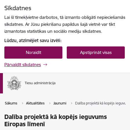
Pāriet uz lapas saturu
Sīkdatnes
Spied
lai meklētu
Enter
Lai šī tīmekļvietne darbotos, tā izmanto obligāti nepieciešamās
sīkdatnes. Ar Jūsu piekrišanu papildus šajā vietnē var tikt
izmantotas statistikas un sociālo mediju sīkdatnes.
Lūdzu, atzīmējiet savu izvēli:
Noraidīt
Apstiprināt visas
Pārvaldīt sīkdatnes
Sākums
Aktualitātes
Jaunumi
Dalība projektā kā kopējs ieguvum
Dalība projektā kā kopējs ieguvums
Eiropas līmenī