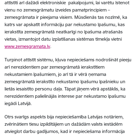
attīstīti arī dažādi elektroniskie pakalpojumi, lai varētu īstenot
vienu no zemesgrāmatu izveides pamatprincipiem –
zemesgrāmata ir pieejama visiem. Mūsdienās tas nozīmē, ka
katrs var apskatīt informāciju par nekustamo īpašumu, kas
ierakstīta zemesgrāmatā neatkarīgi no īpašuma atrašanās
vietas, izmantojot datu izplatīšanas sistēmas tīmekļa vietni
www.zemesgramata.lv
.
Turpinot attīstīt sistēmu, kļuva nepieciešams nodrošināt pieeju
arī nerezidentiem par zemesgrāmatā ierakstītiem
nekustamiem īpašumiem, jo arī tā ir vērā ņemama
zemesgrāmatā ierakstīto nekustamo īpašumu īpašnieku un
lietās iesaistīto personu daļa. Tāpat jāņem vērā apstāklis, ka
nerezidentiem palielinājās interese par nekustamo īpašumu
iegādi Latvijā.
Otrs svarīgs aspekts bija nepieciešamība Latvijas notāriem,
zvērinātiem tiesu izpildītājiem un dažādām valsts iestādēm
atvieglot darbu gadījumos, kad ir nepieciešama informācija