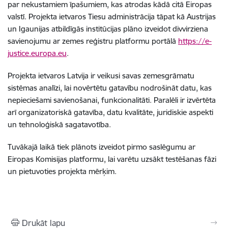
par nekustamiem īpašumiem, kas atrodas kādā citā Eiropas
valstī. Projekta ietvaros Tiesu administrācija tāpat kā Austrijas
un Igaunijas atbildīgās institūcijas plāno izveidot divvirziena
savienojumu ar zemes reģistru platformu portālā
https://e-
justice.europa.eu
.
Projekta ietvaros Latvija ir veikusi savas zemesgrāmatu
sistēmas analīzi, lai novērtētu gatavību nodrošināt datu, kas
nepieciešami savienošanai, funkcionalitāti. Paralēli ir izvērtēta
arī organizatoriskā gatavība, datu kvalitāte, juridiskie aspekti
un tehnoloģiskā sagatavotība.
Tuvākajā laikā tiek plānots izveidot pirmo saslēgumu ar
Eiropas Komisijas platformu, lai varētu uzsākt testēšanas fāzi
un pietuvoties projekta mērķim.
Drukāt lapu