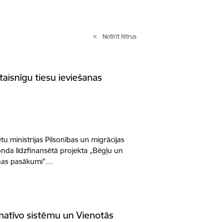
Notīrīt filtrus
aisnīgu tiesu ieviešanas
u ministrijas Pilsonības un migrācijas
fonda līdzfinansētā projekta „Bēgļu un
šanas pasākumi"…
rmatīvo sistēmu un Vienotās