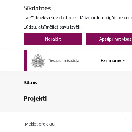
Pāriet uz lapas saturu
Sīkdatnes
Lai šī tīmekļvietne darbotos, tā izmanto obligāti nepiec
Lūdzu, atzīmējiet savu izvēli:
Noraidīt
Apstiprināt visas
Par mums
Sākums
Projekti
Meklēt projektu