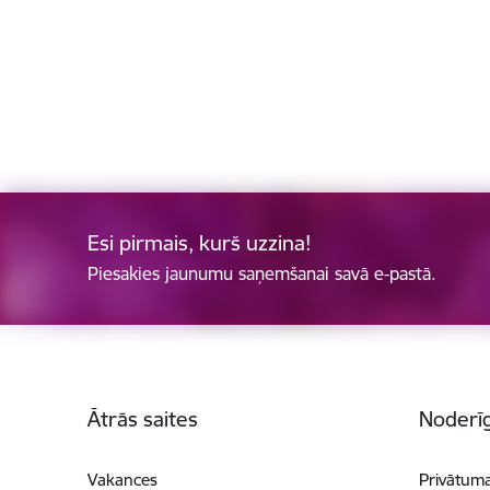
Esi pirmais, kurš uzzina!
Piesakies jaunumu saņemšanai savā e-pastā.
Kājene
Ātrās saites
Noderīg
Vakances
Privātuma