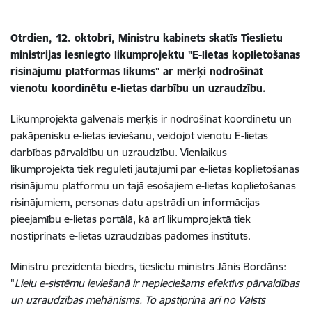
Otrdien, 12. oktobrī, Ministru kabinets skatīs Tieslietu
ministrijas iesniegto likumprojektu "E-lietas koplietošanas
risinājumu platformas likums" ar mērķi nodrošināt
vienotu koordinētu e-lietas darbību un uzraudzību.
Likumprojekta galvenais mērķis ir nodrošināt koordinētu un
pakāpenisku e-lietas ieviešanu, veidojot vienotu E-lietas
darbības pārvaldību un uzraudzību
.
Vienlaikus
likumprojektā tiek regulēti jautājumi par e-lietas koplietošanas
risinājumu platformu un tajā esošajiem e-lietas koplietošanas
risinājumiem, personas datu apstrādi un informācijas
pieejamību e-lietas portālā, kā arī likumprojektā tiek
nostiprināts e-lietas uzraudzības padomes institūts.
Ministru prezidenta biedrs, tieslietu ministrs Jānis Bordāns:
"
Lielu e-sistēmu ieviešanā ir nepieciešams efektīvs pārvaldības
un uzraudzības mehānisms. To apstiprina arī no Valsts