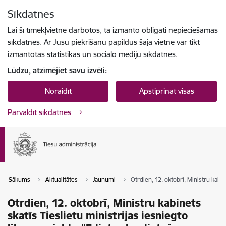
Pāriet uz lapas saturu
Sīkdatnes
Spied
lai meklētu
Enter
Lai šī tīmekļvietne darbotos, tā izmanto obligāti nepieciešamās
sīkdatnes. Ar Jūsu piekrišanu papildus šajā vietnē var tikt
izmantotas statistikas un sociālo mediju sīkdatnes.
Lūdzu, atzīmējiet savu izvēli:
Noraidīt
Apstiprināt visas
Pārvaldīt sīkdatnes
Sākums
Aktualitātes
Jaunumi
Otrdien, 12. oktobrī, Ministru kabi
Otrdien, 12. oktobrī, Ministru kabinets
skatīs Tieslietu ministrijas iesniegto