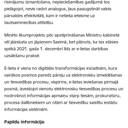
risinājumu izmantošana, nepieciešamības gadījumā tos
pielāgojot, nevis radot analogus, ļaus paaugstināt valsts
pārvaldes efektivitāti, kam ir netieša ietekme uz
tautsaimniecības attīstību.
Minēto likumprojektu pēc apstiprināšanas Ministru kabinetā
vēl jāizskata un jāpieņem Saeimā, bet plānots, ka tas stāsies
spēkā 2021. gada 1. decembrī līdz ar e-lietas darbības
uzsākšanu praksē.
E-lieta ir viena no digitālās transformācijas iniciatīvām, kura
vairākos posmos paredz pāreju uz elektronisku izmeklēšanas
un tiesvedības procesu, vispirms, e-lietas ieviešanas pirmajā
posmā, izveidojot vienotu elektronisku tiesvedības procesu un
nodrošinot informācijas apmaiņu starp tiesām, prokuratūru,
procesa dalībniekiem un citām ar tiesvedību saistītu iestāžu
informācijas sistēmām.
Papildu informācija: