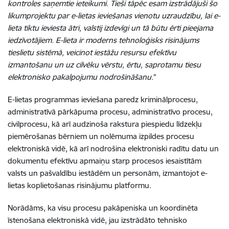
kontroles saņemtie ieteikumi. Tieši tāpēc esam izstrādājuši šo
likumprojektu par e-lietas ieviešanas vienotu uzraudzību, lai e-
lieta tiktu ieviesta ātri, valstij izdevīgi un tā būtu ērti pieejama
iedzīvotājiem.
E-lieta ir moderns tehnoloģisks risinājums
tieslietu sistēmā, veicinot iestāžu resursu efektīvu
izmantošanu un uz cilvēku vērstu, ērtu, saprotamu tiesu
elektronisko pakalpojumu nodrošināšanu.
"
E-lietas programmas ieviešana paredz kriminālprocesu,
administratīvā pārkāpuma procesu, administratīvo procesu,
civilprocesu, kā arī audzinoša rakstura piespiedu līdzekļu
piemērošanas bērniem un nolēmuma izpildes procesu
elektroniskā vidē, kā arī nodrošina elektroniski radītu datu un
dokumentu efektīvu apmaiņu starp procesos iesaistītām
valsts un pašvaldību iestādēm un personām, izmantojot e-
lietas koplietošanas risinājumu platformu.
Norādāms, ka visu procesu pakāpeniska un koordinēta
īstenošana elektroniskā vidē, jau izstrādāto tehnisko