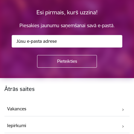
Esi pirmais, kurš uzzina!
Piesakies jaunumu saņemšanai savā e-pastā.
Kājene
Ātrās saites
Vakances
Iepirkumi