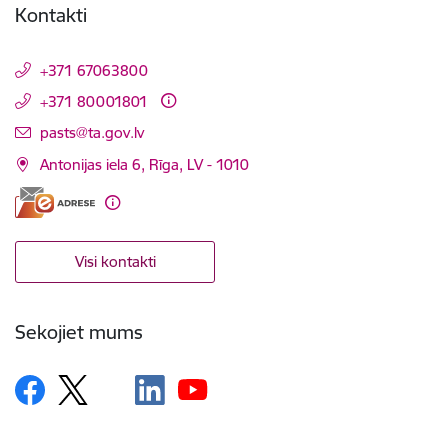
Kontakti
+371 67063800
+371 80001801
E-pasts:
pasts@ta.gov.lv
Antonijas iela 6, Rīga, LV - 1010
Visi kontakti
Sekojiet mums