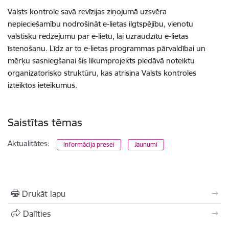
Valsts kontrole savā revīzijas ziņojumā uzsvēra
nepieciešamību nodrošināt e-lietas ilgtspējību, vienotu
valstisku redzējumu par e-lietu, lai uzraudzītu e-lietas
īstenošanu. Līdz ar to e-lietas programmas pārvaldībai un
mērķu sasniegšanai šis likumprojekts piedāvā noteiktu
organizatorisko struktūru, kas atrisina Valsts kontroles
izteiktos ieteikumus.
Saistītas tēmas
Aktualitātes:
Informācija presei
Jaunumi
Drukāt lapu
Dalīties